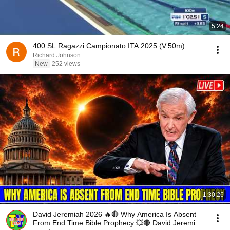
5:24
400 SL Ragazzi Campionato ITA 2025 (V.50m)
Richard Johnson
New
252 views
1:30:26
David Jeremiah 2026 🔥🔴 Why America Is Absent
From End Time Bible Prophecy 💥🔴 David Jeremiah