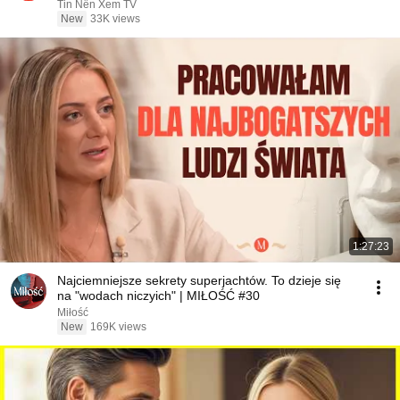
Sermons
Tin Nên Xem TV
New
33K views
1:27:23
Najciemniejsze sekrety superjachtów. To dzieje się
na "wodach niczyich" | MIŁOŚĆ #30
Miłość
New
169K views