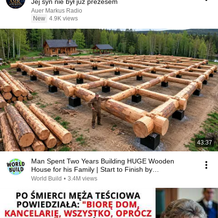
Jej syn nie był już prezesem
Auer Markus Radio
New
4.9K views
43:37
Man Spent Two Years Building HUGE Wooden
House for his Family | Start to Finish by
@bjornbrenton
World Build
•
3.4M views