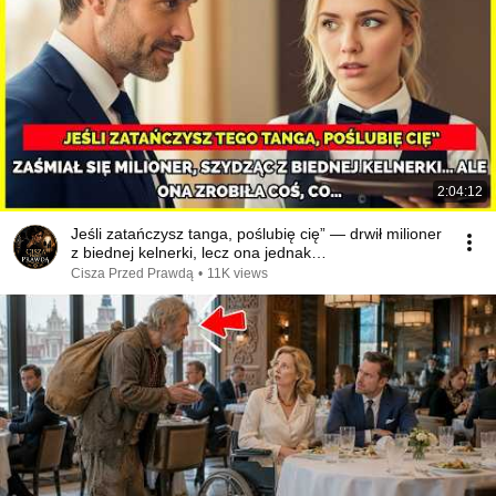
2:04:12
Jeśli zatańczysz tanga, poślubię cię” — drwił milioner
z biednej kelnerki, lecz ona jednak…
Cisza Przed Prawdą
•
11K views