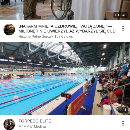
1:13:40
„NAKARM MNIE, A UZDROWIĘ TWOJĄ ŻONĘ!” —
MILIONER NIE UWIERZYŁ AŻ WYDARZYŁ SIĘ CUD
Historie Pełne Serca
•
157K views
2:31
TORPEDO ELITE
M “MM’s” Medina