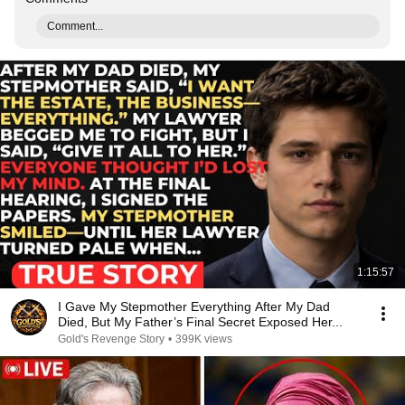
Comment...
1:15:57
I Gave My Stepmother Everything After My Dad
Died, But My Father’s Final Secret Exposed Her...
Gold's Revenge Story
•
399K views