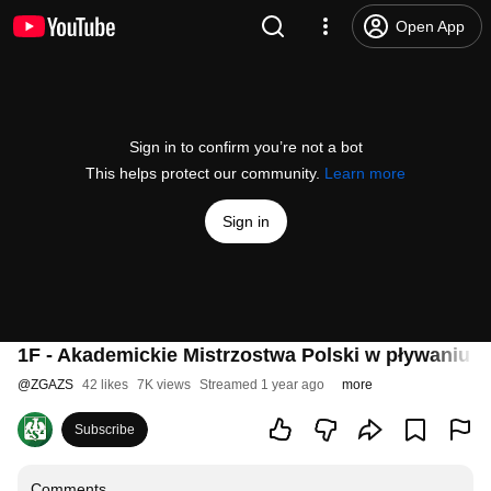
Open App
Sign in to confirm you’re not a bot
This helps protect our community.
Learn more
Sign in
1F - Akademickie Mistrzostwa Polski w pływaniu - 
@
ZGAZS
42 likes
7K views
Streamed 1 year ago
more
Subscribe
Comments