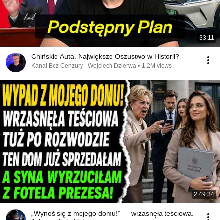
33:11
Chińskie Auta. Największe Oszustwo w Historii?
Kanał Bez Cenzury - Wojciech Dzierwa
•
1.2M views
2:49:34
„Wynoś się z mojego domu!” — wrzasnęła teściowa.