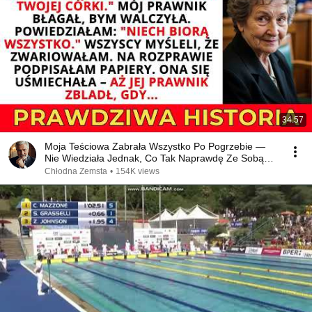
34:57
Moja Teściowa Zabrała Wszystko Po Pogrzebie —
Nie Wiedziała Jednak, Co Tak Naprawdę Ze Sobą
Zabiera.
Chłodna Zemsta
•
154K views