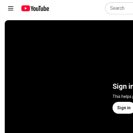
Sign i
This helps
Sign in