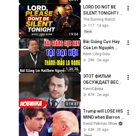
LORD DO NOT BE 
SILENT TONIGHT I 
NEED YOU | NIGHT 
The Burning Watch
PRAYER | APOSTLE 
117
1d ago
JOSHUA SELMAN
New
19:04
Bài Giảng Cực Hay 
Của Lm Nguyễn 
Khắc Hy Tại Đại Hội 
Kênh Công Giáo
Thánh Mẫu La Vang 
29K
2w ago
- Kênh Công Giáo
1:36:36
ЭТОТ ФИЛЬМ 
ОБСУЖДАЕТ ВЕСЬ 
ИНТЕРНЕТ! 
КиноCфера
СМОТРЕТЬ ВСЕМ! | 
87K
2w ago
Мой милый 
3:18:37
найденыш
Trump will LOSE HIS 
MIND when Barron 
goes down
David Pakman Show
63K
2h ago
New