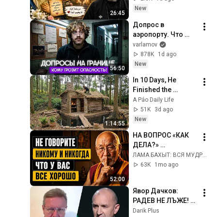
New
26:45
Допрос в 
аэропорту. Что 
спрашивает ФСБ? | 
varlamov
Уголовные дела за 
878K
1d ago
донаты, 
New
56:50
отношение к войне 
In 10 Days, He 
и Навальному
Finished the 
CHEAPEST HOUSE in 
A Páo Daily Life
the Forest Using 
51K
3d ago
Simple Bushcraft 
New
1:14:55
Building Skills
НА ВОПРОС «КАК 
ДЕЛА?» 
СУЩЕСТВУЕТ 
ЛАМА БАХЫТ: ВСЯ МУДРОСТЬ ВОСТОКА
ЛИШЬ ОДИН 
63K
1mo ago
МУДРЫЙ ОТВЕТ. 
52:00
ОСТАЛЬНЫЕ 
Явор Дачков: 
ОТНИМАЮТ У ВАС 
РАДЕВ НЕ ЛЪЖЕ! 
ЖИЗНЕННЫЕ 
Само раздухват 
Darik Plus
СИЛЫ.