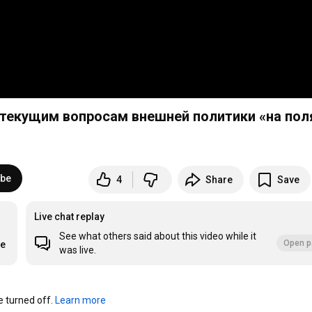
о текущим вопросам внешней политики «на по
ibe
4
Share
Save
Live chat replay
See what others said about this video while it
Open p
re
was live.
turned off. 
Learn more