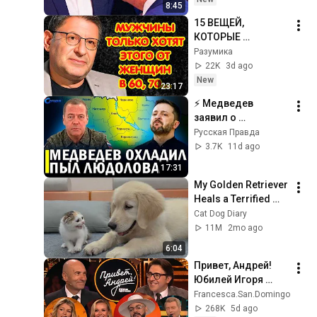
8:45
15 ВЕЩЕЙ, 
КОТОРЫЕ 
МУЖЧИНЫ ХОТЯТ 
Разумика
ОТ ЖЕНЩИНЫ 
22K
3d ago
ПОСЛЕ 60–70 ЛЕТ  
New
23:17
Михаил 
⚡️ Медведев 
Лабковский
заявил о 
дополнительных 
Русская Правда
регионах Украины 
3.7K
11d ago
// Почему Трамп 
17:31
обрушился на 
My Golden Retriever 
Европу
Heals a Terrified 
Rescue Kitten in 
Cat Dog Diary
Just 3 Meetings!
11M
2mo ago
6:04
Привет, Андрей! 
Юбилей Игоря 
Крутого 01.08.2026
Francesca.San.Domingo
268K
5d ago