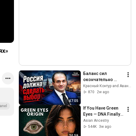
лях»
Баланс сил 
окончательно 
разрушен. Генри 
Красный Контур and Авантюрист
Сардарян
870
2w ago
47:05
anel
If You Have Green 
Eyes — DNA Finally 
Revealed Where 
Asian Ancestry
They Really Come 
544K
3w ago
From
24:59