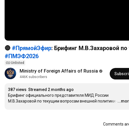
🔴
#ПрямойЭфир
: Брифинг М.В.Захаровой п
#ПМЭФ2026
Unlisted
Ministry of Foreign Affairs of Russia
Subscr
446K subscribers
387 views
Streamed 2 months ago
Брифинг официального представителя МИД России 
М.В.Захаровой по текущим вопросам внешней политики «
...mo
…
Comments are 