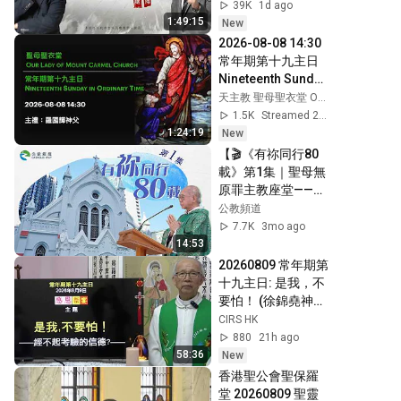
聰｜20260808
39K
1d ago
1:49:15
New
2026-08-08 14:30 
常年期第十九主日 
Nineteenth Sunday 
in Ordinary Time
天主教 聖母聖衣堂 Our Lady of Mount Carmel Church
1.5K
Streamed 23h ago
1:24:19
New
【🎬《有祢同行80
載》第1集｜聖母無
原罪主教座堂——傳
承希望的起點】
公教頻道
7.7K
3mo ago
14:53
20260809 常年期第
十九主日: 是我，不
要怕！ (徐錦堯神
父)
CIRS HK
880
21h ago
58:36
New
香港聖公會聖保羅
堂 20260809 聖靈