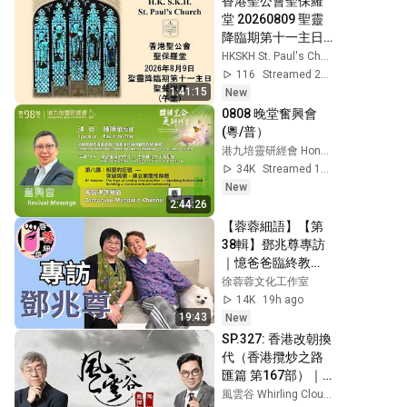
香港聖公會聖保羅
堂 20260809 聖靈
降臨期第十一主日  
聖餐崇拜  午堂    上
HKSKH St. Paul's Church
午11:00
116
Streamed 2h ago
1:41:15
New
0808 晚堂奮興會 
(粵/普）
港九培靈研經會 Hong Kong Bible Conference
34K
Streamed 17h ago
New
2:44:26
【蓉蓉細語】【第
38輯】鄧兆尊專訪
｜憶爸爸臨終教
誨：守住鄧家 兄弟
徐蓉蓉文化工作室
姊妹和睦相處
14K
19h ago
19:43
New
SP.327: 香港改朝換
代（香港攬炒之路 
匯篇 第167部）｜
風雲谷｜陶傑 鮑偉
風雲谷 Whirling Clouds Valley