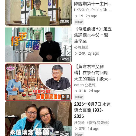
降臨期第十一主日 
聖餐崇拜 午堂講道
HKSKH St. Paul's Church
代禱及堂務報告
19
2h ago
38:00
New
《修道前後✝️》第五
集譚傑志神父 – 醫
生🌹🙏
公教頻道
24K
2y ago
14:52
【黃君右神父解
構】在祭台前回應
天主的邀請｜談天
主教輔祭與聖召
catch 公教報
3.1K
2d ago
5:15
New
2026年8月7日 永遠
懷念葛蘭 1933-
2026
汪曼玲《快拍.曼鏡頭》
37K
1d ago
26:20
New