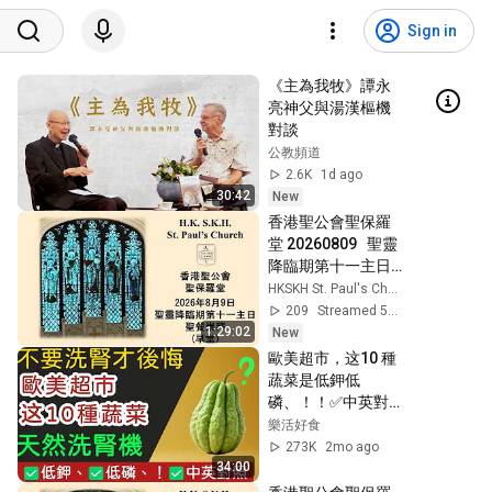
Sign in
《主為我牧》譚永
亮神父與湯漢樞機
對談   
公教頻道
2.6K
1d ago
30:42
New
香港聖公會聖保羅
堂 20260809   聖靈
降臨期第十一主日   
聖餐崇拜  早堂  上午
HKSKH St. Paul's Church
8:00
209
Streamed 5h ago
1:29:02
New
歐美超市，这10 種
蔬菜是低鉀低
磷、！！✅中英對照
採購指南！
樂活好食
273K
2mo ago
34:00