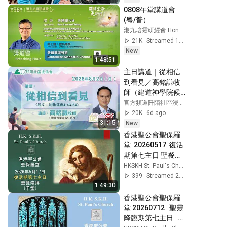
0808午堂講道會 
(粵/普）
港九培靈研經會 Hong Kong Bible Conference
21K
Streamed 1d ago
New
1:48:51
主日講道｜從相信
到看見／高銘謙牧
師（建道神學院候
任院長）｜
官方頻道阡陌社區浸信會
20260802｜阡陌社
20K
6d ago
區浸信會｜
31:15
New
香港聖公會聖保羅
堂  20260517  復活
期第七主日 聖餐崇
拜 午堂     上午11:00
HKSKH St. Paul's Church
399
Streamed 2mo ago
1:49:30
香港聖公會聖保羅
堂 20260712   聖靈
降臨期第七主日   聖