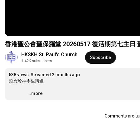
HKSKH St. Paul's Church
Subscribe
1.42K subscribers
538 views
Streamed 2 months ago
梁秀玲神學生講道

…
...more
Comments are tur