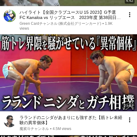
4:42
ハイライト【全国クラブユースU 15 2023】G予選
FC Kanaloa vs リップエース 2023年度 第38回日本
クラブユースU 15サッカー選手権大会（スタメンは
Green Cardチャンネル (株式会社グリーンカード)
•
1.9K
特設HP）
views
23:43
ラランドのニシダがあまりにも強すぎた【筋トレ未経
験の異常個体】
魔裟斗チャンネル
•
4.5M views