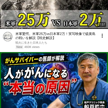
17:57
米軍驚愕。米軍25万vs日本軍2万！実写映像で硫黄島
の戦いを解説【戦史解説】
戦火に生きた日本人たち
New
460K views