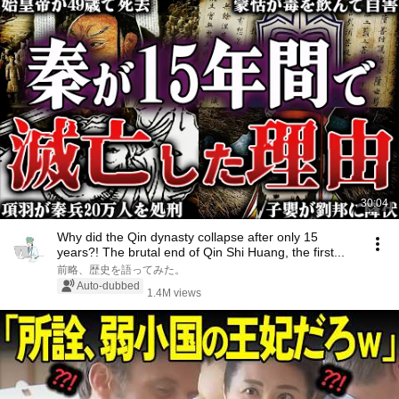
30:04
Why did the Qin dynasty collapse after only 15
years?! The brutal end of Qin Shi Huang, the first...
前略、歴史を語ってみた。
Auto-dubbed
1.4M views