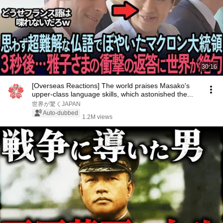
30:16
[Overseas Reactions] The world praises Masako's
upper-class language skills, which astonished the...
世界が驚くJAPAN
Auto-dubbed
1.2M views