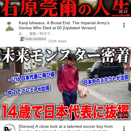
26:18
Kanji Ishiwara: A Brutal End. The Imperial Army's
Genius Who Died at 60 [Updated Version]
あゝ、激動ノ時代ヲ。
Auto-dubbed
310K views
20:24
[Genius] A close look at a talented soccer boy from