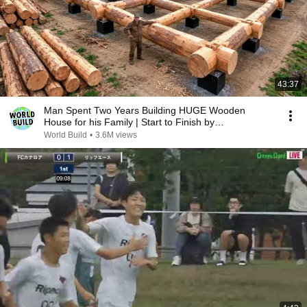
43:37
Man Spent Two Years Building HUGE Wooden
House for his Family | Start to Finish by
@bjornbrenton
World Build
•
3.6M views