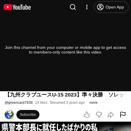
Open App
Join this channel from your computer or mobile app to get access
to members-only content like this video.
【九州クラブユースU-15 2023】準々決勝 ソレッソ
@
greencard7838
24 likes
Streamed 3 years ago
more
Subscribe