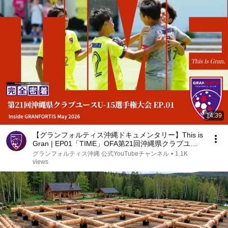
14:39
【グランフォルティス沖縄ドキュメンタリー】This is
Gran | EP01「TIME」OFA第21回沖縄県クラブユー
スU-15サッカー選手権大会― 準決勝、そして決勝へ
グランフォルティス沖縄 公式YouTubeチャンネル
•
1.1K
―
views