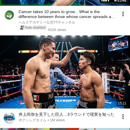
21:46
Cancer takes 10 years to grow... What is the
difference between those whose cancer spreads and
th...
ヘルスアカデミー公式YTチャンネル
Auto-dubbed
431K views
15:11
井上尚弥を見下した巨人…3ラウンドで現実を知った
ボクシングタイム
•
1M views