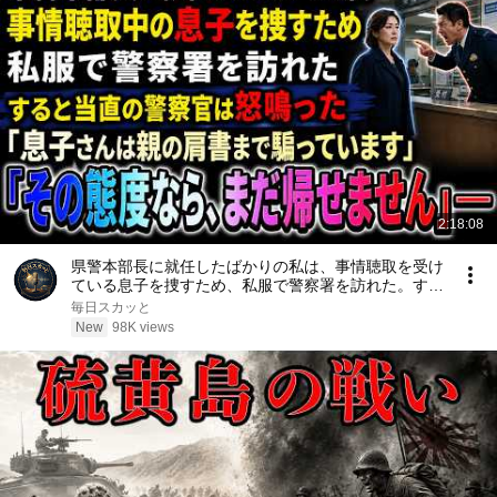
2:18:08
県警本部長に就任したばかりの私は、事情聴取を受け
ている息子を捜すため、私服で警察署を訪れた。する
と当直の警察官は「息子さんは親の肩書まで騙ってい
毎日スカッと
ます。その態度なら、まだ帰せません」と怒鳴った
New
98K views
――