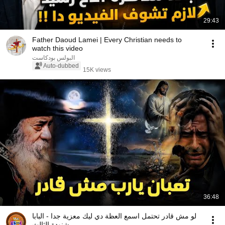
29:43
Father Daoud Lamei | Every Christian needs to
watch this video
البولس بودكاست
Auto-dubbed
15K views
36:48
لو مش قادر تحتمل اسمع العظة دي ليك معزية جدا - البابا
شنودة الثالث