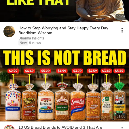
30:06
How to Stop Worrying and Stay Happy Every Day
Buddhism Wisdom
Dharma Insights
New
9 views
31:08
10 US Bread Brands to AVOID and 3 That Are