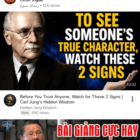
رسالة يسوع
•
41K views
43:02
Before You Trust Anyone, Watch for These 2 Signs |
Carl Jung's Hidden Wisdom
Hidden Jung Wisdom
New
64K views