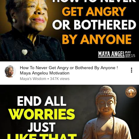
37:15
How To Never Get Angry or Bothered By Anyone !
Maya Angelou Motivation
Maya's Wisdom
•
347K views