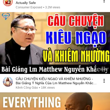
Actually Safe
Consumer Exposed
•
3.2M views
1:50:49
CÂU CHUYỆN KIÊU NGẠO VÀ KHIÊM NHƯỜNG -
Bài Giảng Ý Nghĩa Của Lm Matthew Nguyễn Khắc
Hy
Kênh Công Giáo
•
18K views