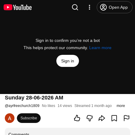
Open App
Sign in to confirm you’re not a bot
This helps protect our community.
Learn more
Sign in
Sunday 28-06-2026 AM
@
ayrfreechurch1809
No likes
14 views
Streamed 1 month ago
more
Subscribe
Comments