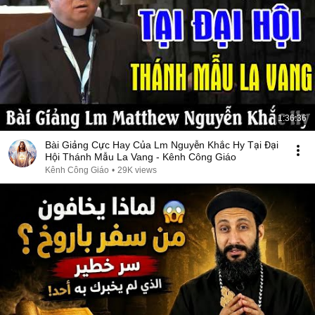
1:36:36
Bài Giảng Cực Hay Của Lm Nguyễn Khắc Hy Tại Đại
Hội Thánh Mẫu La Vang - Kênh Công Giáo
Kênh Công Giáo
•
29K views