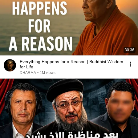
30:36
Everything Happens for a Reason | Buddhist Wisdom
for Life
DHARMA
•
1M views