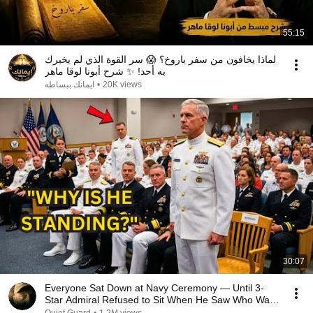
55:15
لماذا يخافون من سفر باروخ؟ 😱 سر القوة الذي لم يخبرك
به أحد! ✨ شرح أبونا لوقا ماهر
ايمانك ببساطه
•
20K views
30:07
Everyone Sat Down at Navy Ceremony — Until 3-
Star Admiral Refused to Sit When He Saw Who Was
Missing