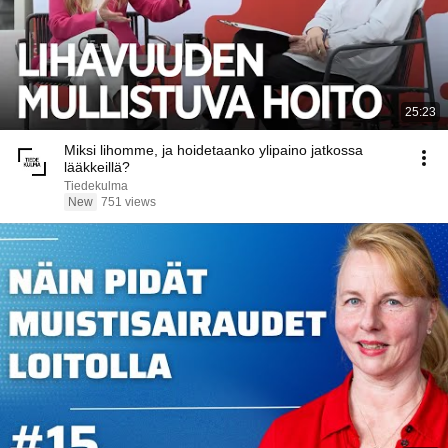
25:23
Miksi lihomme, ja hoidetaanko ylipaino jatkossa
lääkkeillä?
Tiedekulma
New
751 views