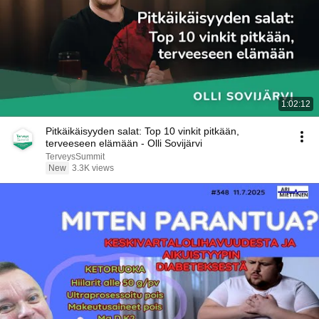
1:02:12
Pitkäikäisyyden salat: Top 10 vinkit pitkään,
terveeseen elämään - Olli Sovijärvi
TerveysSummit
New
3.3K views