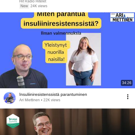
Hit Rádió Hitélet
New
24K views
34:26
Insuliiniresistenssistä parantuminen
Ari Miettinen
•
22K views