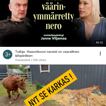
46:32
Tutkija: Haavoittunut narsisti on vaarallinen
lähipiirilleen
Asiastudiofi
•
50K views