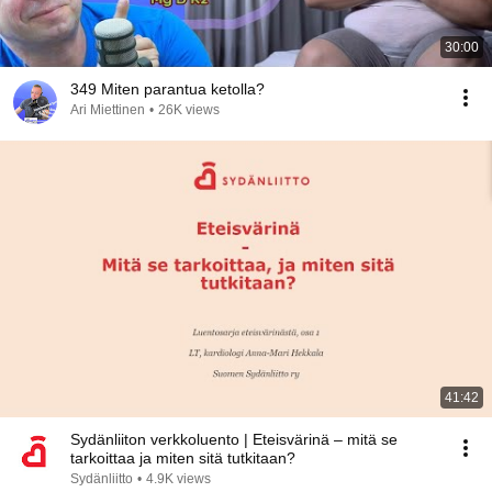
30:00
349 Miten parantua ketolla?
Ari Miettinen
•
26K views
41:42
Sydänliiton verkkoluento | Eteisvärinä – mitä se
tarkoittaa ja miten sitä tutkitaan?
Sydänliitto
•
4.9K views