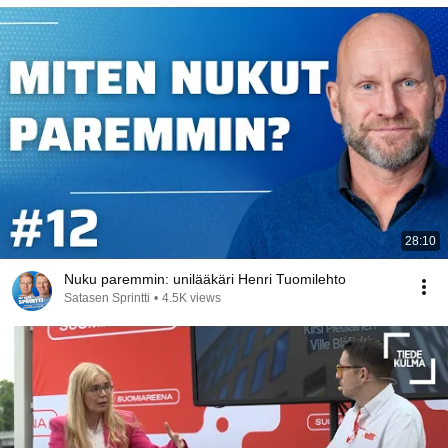
28:10
Nuku paremmin: unilääkäri Henri Tuomilehto
Satasen Sprintti
•
4.5K views