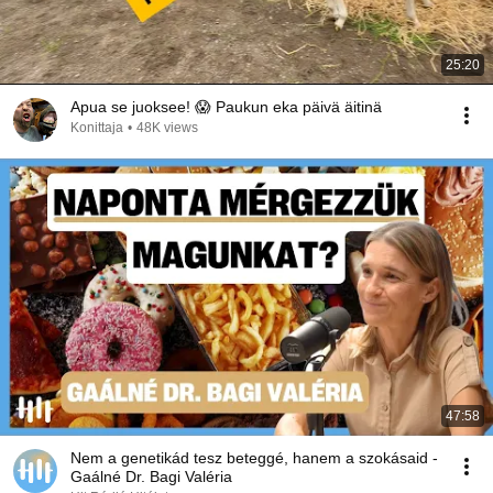
25:20
Apua se juoksee! 😱 Paukun eka päivä äitinä
Konittaja
•
48K views
47:58
Nem a genetikád tesz beteggé, hanem a szokásaid -
Gaálné Dr. Bagi Valéria