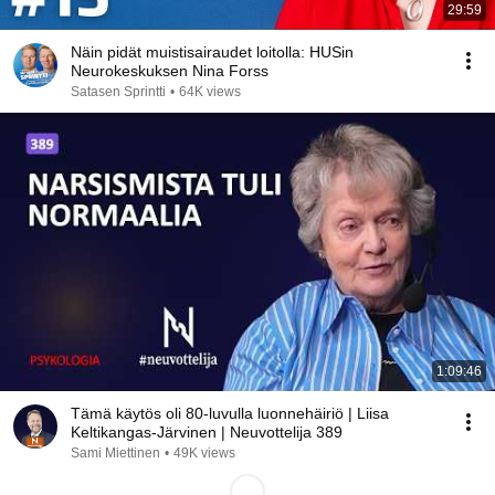
29:59
Näin pidät muistisairaudet loitolla: HUSin
Neurokeskuksen Nina Forss
Satasen Sprintti
•
64K views
1:09:46
Tämä käytös oli 80-luvulla luonnehäiriö | Liisa
Keltikangas-Järvinen | Neuvottelija 389
Sami Miettinen
•
49K views