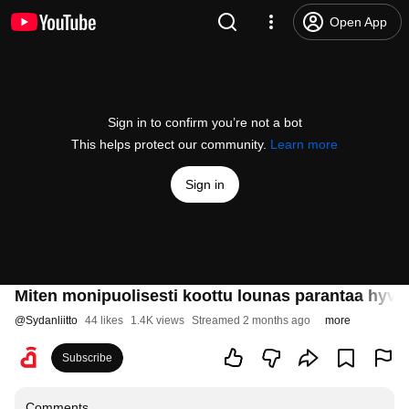
Open App
Sign in to confirm you’re not a bot
This helps protect our community.
Learn more
Sign in
Miten monipuolisesti koottu lounas parantaa hyvi
@
Sydanliitto
44 likes
1.4K views
Streamed 2 months ago
more
Subscribe
Comments