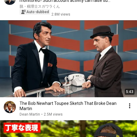
monitored? Such account activity can raise su...
脱・税理士スガワラくん
Auto-dubbed
2.8M views
5:43
The Bob Newhart Toupee Sketch That Broke Dean
Martin
Dean Martin
•
2.5M views