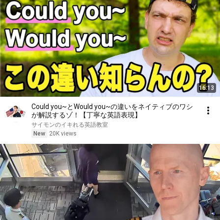
16:13
Could you~とWould you~の違いをネイティブのワシ
が解説するゾ！【丁寧な英語表現】
サイモンのイキれる英語教室
New
20K views