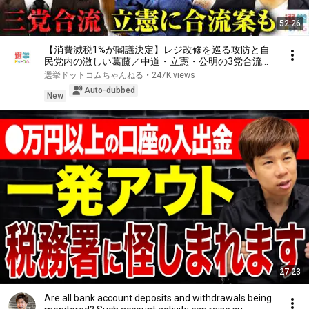
52:26
【消費減税1%が閣議決定】レジ改修を巡る攻防と自
民党内の激しい葛藤／中道・立憲・公明の3党合流構
想に浮上した「第4の選択肢」とは？【今野忍×山本
選挙ドットコムちゃんねる
•
247K views
期日前】｜選挙ドットコム
Auto-dubbed
New
27:23
Are all bank account deposits and withdrawals being