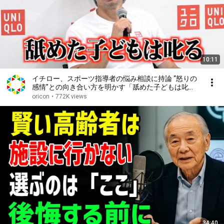
10:11
イチロー、スポーツ指導者の悩み相談に持論 “怒りの
感情”との向き合い方を明かす「舐めた子どもは叱
る」
oricon
•
772K views
34:40