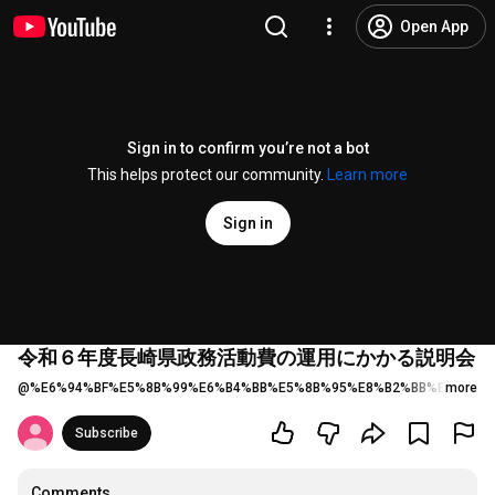
Open App
Sign in to confirm you’re not a bot
This helps protect our community.
Learn more
Sign in
令和６年度長崎県政務活動費の運用にかかる説明会
@
%E6%94%BF%E5%8B%99%E6%B4%BB%E5%8B%95%E8%B2%BB%E8%AA
more
Subscribe
Comments