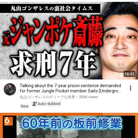
16:42
Talking about the 7-year prison sentence demanded
for former Jungle Pocket member Saito [Undergro...
丸山ゴンザレスのディープな世界
•
356K views
Auto-dubbed
New