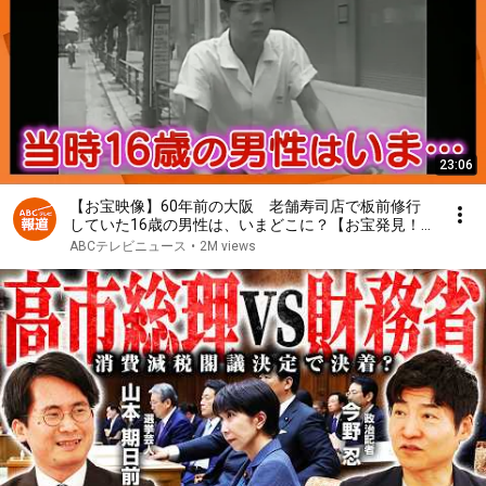
23:06
【お宝映像】60年前の大阪 老舗寿司店で板前修行
していた16歳の男性は、いまどこに？【お宝発見！
関西いまむかし】
ABCテレビニュース
•
2M views