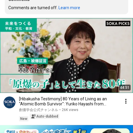
Comments are turned off. 
Learn more
44:51
[Hibakusha Testimony] 80 Years of Living as an
"Atomic Bomb Survivor": Yuriko Hayashi from
Hirosh...
創価学会公式チャンネル
•
26K views
Auto-dubbed
New