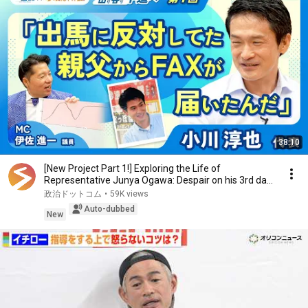
38:10
[New Project Part 1!] Exploring the Life of
Representative Junya Ogawa: Despair on his 3rd day
as...
政治ドットコム
•
59K views
Auto-dubbed
New