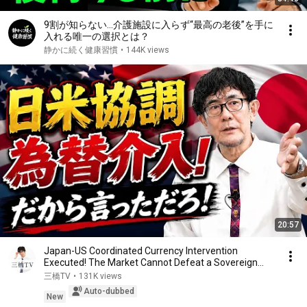
9割が知らない…介護施設に入らず“最高の老後”を手に
入れる唯一の選択とは？
静かに続く健康習慣
•
144K views
20:57
Japan-US Coordinated Currency Intervention
Executed! The Market Cannot Defeat a Sovereign
Currenc...
三橋TV
•
131K views
Auto-dubbed
New