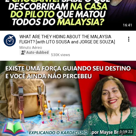
16:41
WHAT ARE THEY HIDING ABOUT THE MALAYSIA
FLIGHT? [with LITO SOUSA and JORGE DE SOUZA]
Minuto Aéreo
Auto-dubbed
530K views
1:19:22