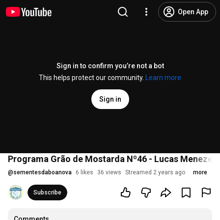
Open App
Sign in to confirm you’re not a bot
This helps protect our community.
Learn more
Sign in
Programa Grão de Mostarda Nº46 - Lucas Menezes -
@
sementesdaboanova
6 likes
36 views
Streamed 2 years ago
more
Subscribe
Comments