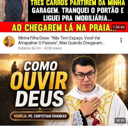
1:04:40
Minha Filha Disse: "Não Tem Espaço, Você Vai
Atrapalhar O Passeio", Mas Quando Chegaram...
Relatos da Vó
•
423K views
38:55