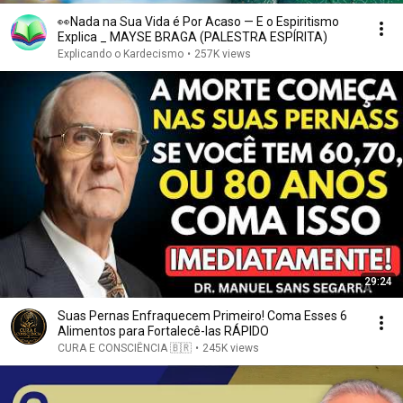
👀Nada na Sua Vida é Por Acaso — E o Espiritismo
Explica _ MAYSE BRAGA (PALESTRA ESPÍRITA)
Explicando o Kardecismo
•
257K views
29:24
Suas Pernas Enfraquecem Primeiro! Coma Esses 6
Alimentos para Fortalecê-las RÁPIDO
CURA E CONSCIÊNCIA 🇧🇷
•
245K views