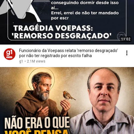
11:02
Funcionário da Voepass relata 'remorso desgraçado'
por não ter registrado por escrito falha
g1
•
2.1M views