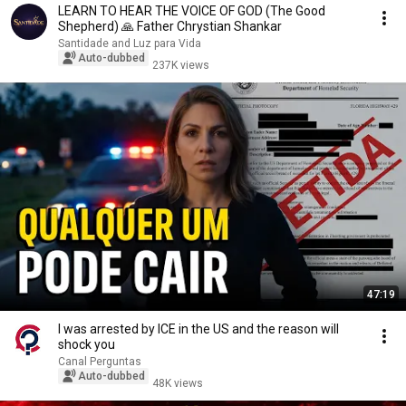
LEARN TO HEAR THE VOICE OF GOD (The Good
Shepherd) 🙏 Father Chrystian Shankar
Santidade and Luz para Vida
Auto-dubbed
237K views
47:19
I was arrested by ICE in the US and the reason will
shock you
Canal Perguntas
Auto-dubbed
48K views