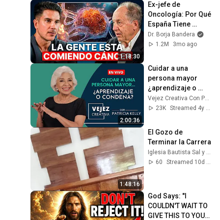
Ex-jefe de 
Oncología: Por Qué 
España Tiene 
Tantos Casos de 
Dr. Borja Bandera
Cáncer (la 
1.2M
3mo ago
respuesta, en tu 
1:18:30
plato)
Cuidar a una 
persona mayor 
¿aprendizaje o 
condena? | Vejez 
Vejez Creativa Con Patricia Kelly
creativa con 
23K
Streamed 4y ago
Patricia Kelly
2:00:36
El Gozo de 
Terminar la Carrera
Iglesia Bautista Sal y Luz de Coatepec
60
Streamed 10d ago
1:48:16
God Says: "I 
COULDN'T WAIT TO 
GIVE THIS TO YOU" | 