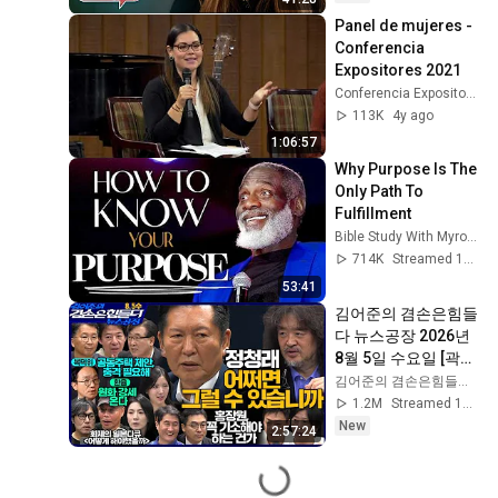
Panel de mujeres - 
Conferencia 
Expositores 2021
Conferencia Expositores
113K
4y ago
1:06:57
Why Purpose Is The 
Only Path To 
Fulfillment
Bible Study With Myron Golden
714K
Streamed 1y ago
53:41
김어준의 겸손은힘들
다 뉴스공장 2026년 
8월 5일 수요일 [곽상
준, 정청래, 홍사훈X
김어준의 겸손은힘들다 뉴스공장
주진우X오혁진X손병
1.2M
Streamed 1d ago
호, 이광수X한문도X
New
2:57:24
남기업, 영화공장]