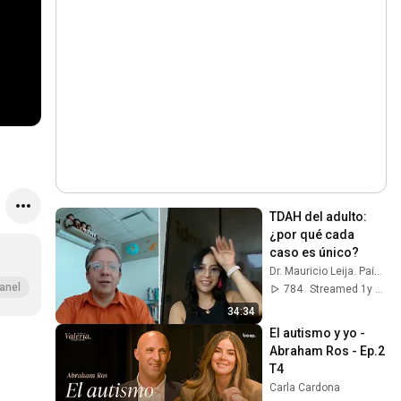
TDAH del adulto: 
¿por qué cada 
caso es único?
Dr. Mauricio Leija. Paidopsiquiatra
anel
784
Streamed 1y ago
34:34
El autismo y yo - 
Abraham Ros - Ep.2 
T4
Carla Cardona