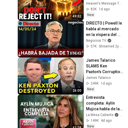
God Message 
Heaven's Message Today and God’s Daily Blessings
Today ~ Gods 
82K
1d ago
Message Now
New
49:02
DIRECTO | Powell le 
habla al mercado 
en la víspera del 
IPC: ¿le preocupa la 
Negocios TV
inflación?
57K
Streamed 2y ago
3:58:42
James Talarico 
SLAMS Ken 
Paxton's Corruption 
LIVE ON AIR
James Talarico
249K
1d ago
New
26:00
Entrevista 
completa: Aylín 
Mujica habla de la 
muerte de su hijo | 
La Mesa Caliente
and 
La Mesa Caliente
149K
4d ago
New
41:28