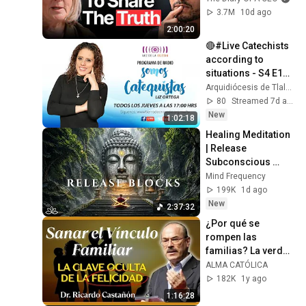
3.7M
10d ago
2:00:20
🔴#Live Catechists 
according to 
situations - S4 E12 - 
We are catechists
Arquidiócesis de Tlalnepantla
80
Streamed 7d ago
New
1:02:18
Healing Meditation 
| Release 
Subconscious 
Blocks, Cleanse 
Mind Frequency
Negative Energy & 
199K
1d ago
Restore Inner 
New
2:37:32
Peace
¿Por qué se 
rompen las 
familias? La verdad 
que nadie dice – Dr. 
ALMA CATÓLICA
Ricardo Castañón
182K
1y ago
1:16:28