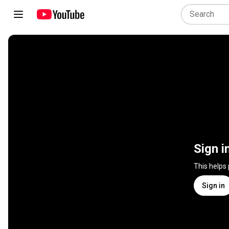
Sign i
This helps
Sign in