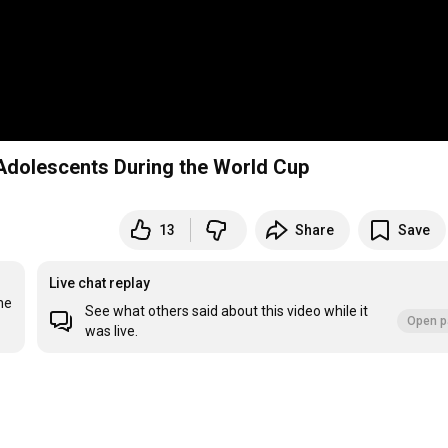
Adolescents During the World Cup
13
Share
Save
Live chat replay
e 
See what others said about this video while it
Open p
was live.