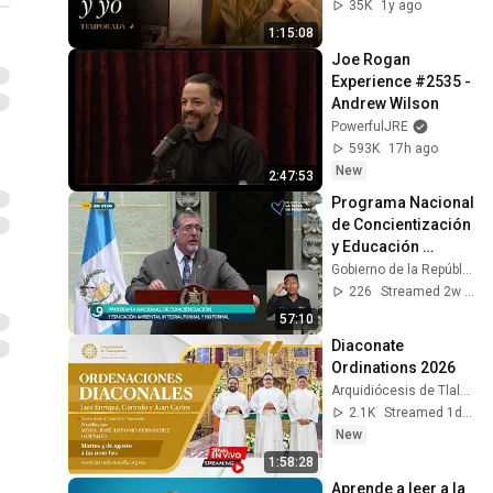
35K
1y ago
1:15:08
Joe Rogan 
Experience #2535 - 
Andrew Wilson
PowerfulJRE
593K
17h ago
New
2:47:53
Programa Nacional 
de Concientización 
y Educación 
Ambiental Integral 
Gobierno de la República de Guatemala
formal y no formal.
226
Streamed 2w ago
57:10
Diaconate 
Ordinations 2026
Arquidiócesis de Tlalnepantla
2.1K
Streamed 1d ago
New
1:58:28
Aprende a leer a la 