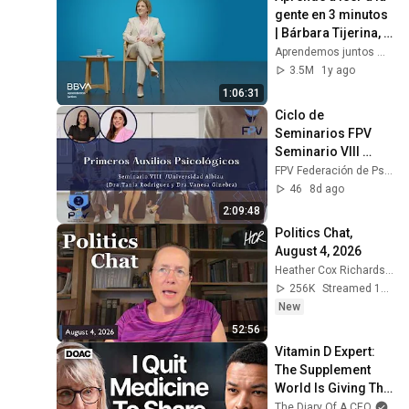
gente en 3 minutos 
| Bárbara Tijerina, 
experta en 
Aprendemos juntos Mex
comunicación no 
3.5M
1y ago
verbal
1:06:31
Ciclo de 
Seminarios FPV  
Seminario VIII 
Primeros Auxilios 
FPV Federación de Psicólogos de Venezuela
Psicológicos (PAP)
46
8d ago
2:09:48
Politics Chat, 
August 4, 2026
Heather Cox Richardson
256K
Streamed 1d ago
New
52:56
Vitamin D Expert: 
The Supplement 
World Is Giving The 
WRONG Advice!
The Diary Of A CEO