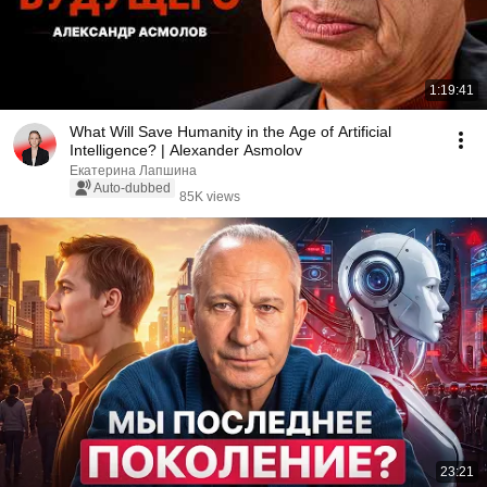
1:19:41
What Will Save Humanity in the Age of Artificial
Intelligence? | Alexander Asmolov
Екатерина Лапшина
Auto-dubbed
85K views
23:21