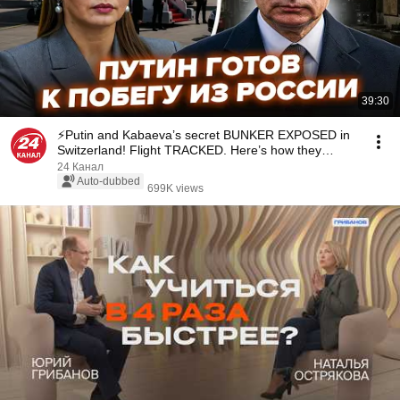
39:30
⚡️Putin and Kabaeva’s secret BUNKER EXPOSED in
Switzerland! Flight TRACKED. Here’s how they
SHIEL...
24 Канал
Auto-dubbed
699K views