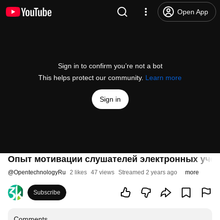
Open App
Sign in to confirm you’re not a bot
This helps protect our community.
Learn more
Sign in
Опыт мотивации слушателей электронных учеб
@
OpentechnologyRu
2 likes
47 views
Streamed 2 years ago
more
Subscribe
Comments