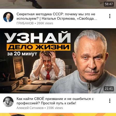
58:47
Секретная методика СССР: почему мы это не
используем? | Наталья Острякова, «Свобода
слова»
ГРИБАНОВ
•
266K views
21:41
Как найти СВОЁ призвание и не ошибиться с
профессией? Простой путь к себе!
Алексей Ситников
•
159K views