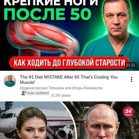
21:11
The #1 Diet MISTAKE After 60 That's Costing You
Muscle!
Ординаторская Тляшева and Игорь Коновалов
Auto-dubbed
417K views