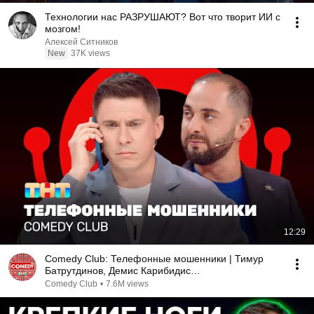
Технологии нас РАЗРУШАЮТ? Вот что творит ИИ с
мозгом!
Алексей Ситников
New
37K views
12:29
Comedy Club: Телефонные мошенники | Тимур
Батрутдинов, Демис Карибидис
@ComedyClubRussia
Comedy Club
•
7.6M views