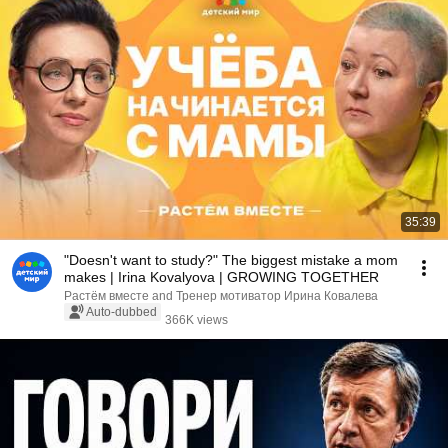
35:39
"Doesn't want to study?" The biggest mistake a mom
makes | Irina Kovalyova | GROWING TOGETHER
Растём вместе and Тренер мотиватор Ирина Ковалева
Auto-dubbed
366K views