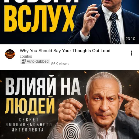
23:10
Why You Should Say Your Thoughts Out Loud
cogitos
Auto-dubbed
86K views