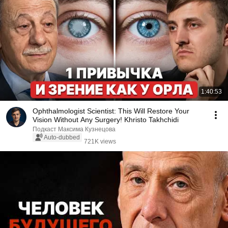
1:40:53
Ophthalmologist Scientist: This Will Restore Your
Vision Without Any Surgery! Khristo Takhchidi
Подкаст Максима Кузнецова
Auto-dubbed
721K views