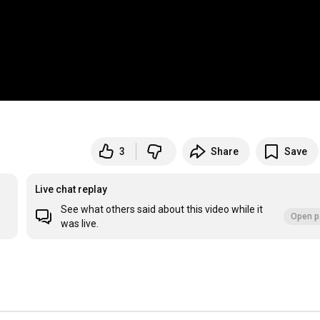
3
Share
Save
Live chat replay
See what others said about this video while it
Open p
was live.