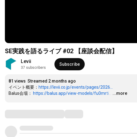
SE実践を語るライブ #02 【座談会配信】
Levii
Subscribe
37 subscribers
81 views
Streamed 2 months ago
イベント概要：
https://levii.co.jp/events/pages/2026...
Balus会場： 
https://balus.app/view-models/fu0mrti...
…
...more
Comments