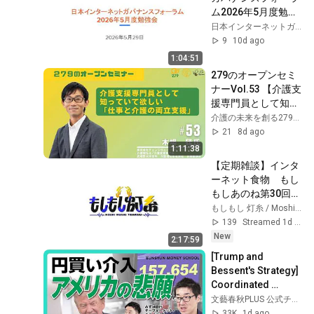
ム2026年5月度勉強
会
日本インターネットガバナンスフォーラム
9
10d ago
1:04:51
279のオープンセミ
ナーVol.53 【介護支
援専門員として知っ
ていて欲しい「仕事
介護の未来を創る279TV
と介護の両立支援」 
21
8d ago
】株式会社チェンジ
1:11:38
ウェーブグループ 
【定期雑談】インタ
CCO 木場 猛 先生
ーネット食物　もし
もしあのね第30回
【#もしもし灯糸 
もしもし 灯糸 / Moshimoshi ToMoshi
☎VTuber】
139
Streamed 1d ago
New
2:17:59
[Trump and 
Bessent's Strategy] 
Coordinated 
Intervention 
文藝春秋PLUS 公式チャンネル
Leading to a 
33K
1d ago