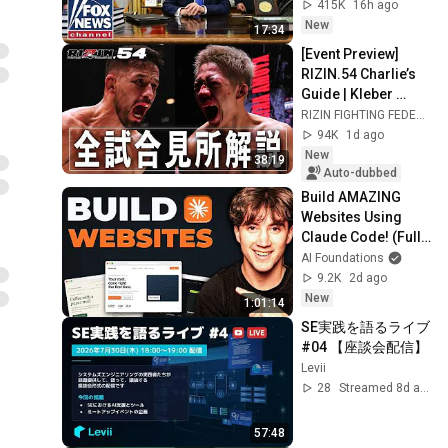
415K
16h ago
New
17:34
[Event Preview] 
RIZIN.54 Charlie’s 
Guide | Kleber 
Koike vs. Kyoshin 
RIZIN FIGHTING FEDERATION
Akimoto and More
94K
1d ago
New
38:19
Auto-dubbed
Build AMAZING 
Websites Using 
Claude Code! (Full 
Guide)
AI Foundations
9.2K
2d ago
New
1:01:14
SE実践を語るライブ 
#04 【座談会配信】
Levii
28
Streamed 8d ago
57:48