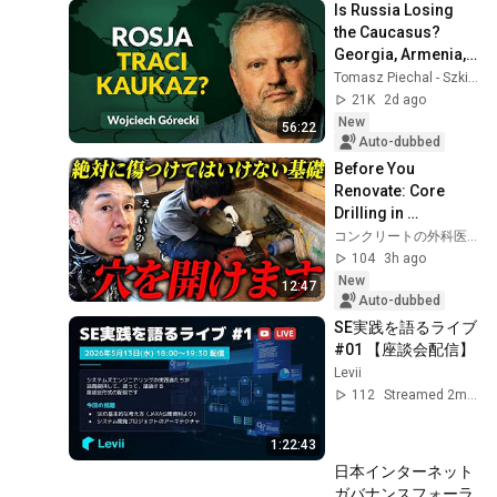
Is Russia Losing 
the Caucasus? 
Georgia, Armenia, 
Azerbaijan, and 
Tomasz Piechal - Szkice Wschodnie
Geopolitics. 
21K
2d ago
Wojciech Górecki | 
New
56:22
...
Auto-dubbed
Before You 
Renovate: Core 
Drilling in 
Residential 
コンクリートの外科医 つ〜さん 【コア抜き・X線探査・レントゲンの専門家】
Foundations! Why 
104
3h ago
You Need to Check 
New
12:47
What's Behin...
Auto-dubbed
SE実践を語るライブ 
#01 【座談会配信】
Levii
112
Streamed 2mo ago
1:22:43
日本インターネット
ガバナンスフォーラ