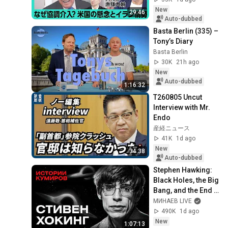
Stronger Yen | Can 
New
29:46
the Weak ...
Auto-dubbed
Basta Berlin (335) – 
Tony’s Diary
Basta Berlin
30K
21h ago
New
Auto-dubbed
1:16:32
T260805 Uncut 
Interview with Mr. 
Endo
産経ニュース
41K
1d ago
New
34:38
Auto-dubbed
Stephen Hawking: 
Black Holes, the Big 
Bang, and the End 
of the Universe / 
МИНАЕВ LIVE
Idol Stories / 
490K
1d ago
MINAEV
New
1:07:13