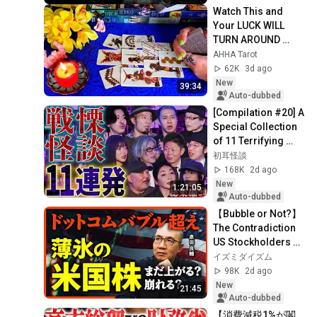
Watch This and 
Your LUCK WILL 
TURN AROUND 
!!!!!!!!!!!!! Luck 
AHHA Tarot
Spread 🧿 AHHA 
62K
3d ago
Tarot
New
39:34
Auto-dubbed
[Compilation #20] A 
Special Collection 
of 11 Terrifying 
Ghost Stories 
初耳怪談
[Murata Ramu] 
168K
2d ago
[Iyama Ryokic...
New
1:21:05
Auto-dubbed
【Bubble or Not?】
The Contradiction 
US Stockholders 
Need to Know Right 
イズミダイズム
Now | A Thorough 
98K
2d ago
Investigati...
New
21:45
Auto-dubbed
【消費減税1%が閣