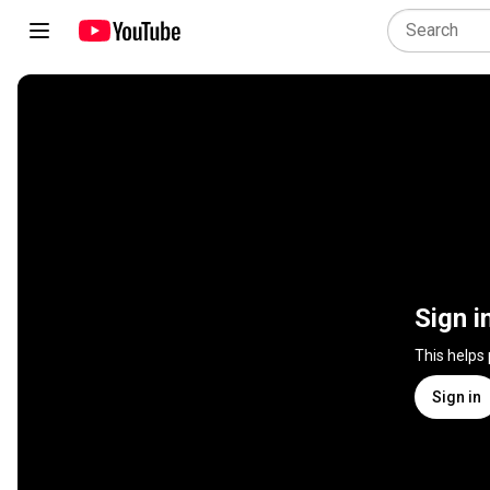
Sign i
This helps
Sign in