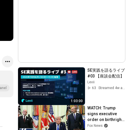
SE実践を語るライブ 
#03 【座談会配信】
Levii
63
Streamed 4w ago
anel
1:03:00
WATCH: Trump 
signs executive 
order on birthright 
citizenship
Fox News