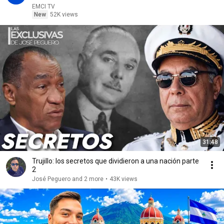
EMCI TV
New
52K views
31:48
Trujillo: los secretos que dividieron a una nación parte
2
José Peguero and 2 more
•
43K views