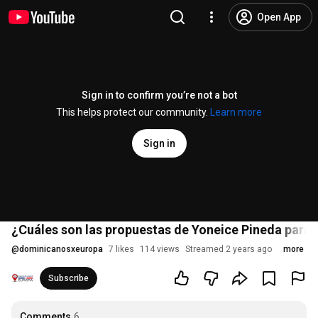
Open App
Sign in to confirm you’re not a bot
This helps protect our community.
Learn more
Sign in
¿Cuáles son las propuestas de Yoneice Pineda para
@
dominicanosxeuropa
7 likes
114 views
Streamed 2 years ago
more
Subscribe
Comments
6