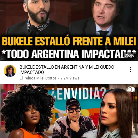
35:46
BUKELE ESTALLÓ EN ARGENTINA Y MILEI QUEDÓ
IMPACTADO
El Peluca Milei Cortos
•
9.2M views