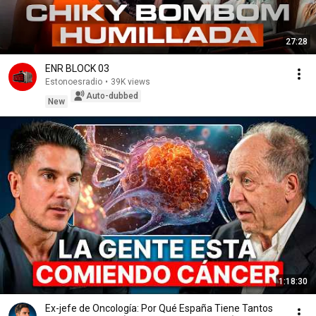
27:28
ENR BLOCK 03
Estonoesradio
•
39K views
Auto-dubbed
New
1:18:30
Ex-jefe de Oncología: Por Qué España Tiene Tantos