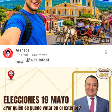
43:28
Granada
Tío Frank
•
133K views
Auto-dubbed
New