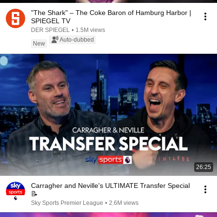
"The Shark" – The Coke Baron of Hamburg Harbor |
SPIEGEL TV
DER SPIEGEL
•
1.5M views
Auto-dubbed
New
26:25
Carragher and Neville's ULTIMATE Transfer Special
📝
Sky Sports Premier League
•
2.6M views