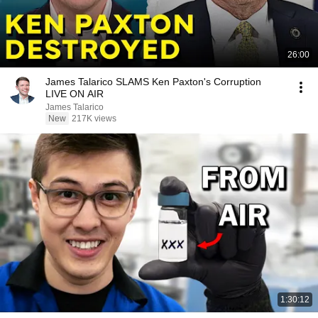
26:00
James Talarico SLAMS Ken Paxton's Corruption
LIVE ON AIR
James Talarico
New
217K views
1:30:12