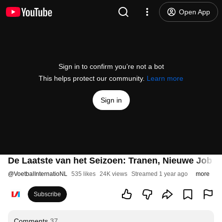
Open App
Sign in to confirm you’re not a bot
This helps protect our community.
Learn more
Sign in
De Laatste van het Seizoen: Tranen, Nieuwe Job 
@
VoetbalInternatioNL
535 likes
24K views
Streamed 1 year ago
more
Subscribe
Comments
37