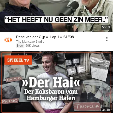
55:53
René van der Gijp // 1 op 1 // S1E08
The Mancave Studio
New
50K views
36:48