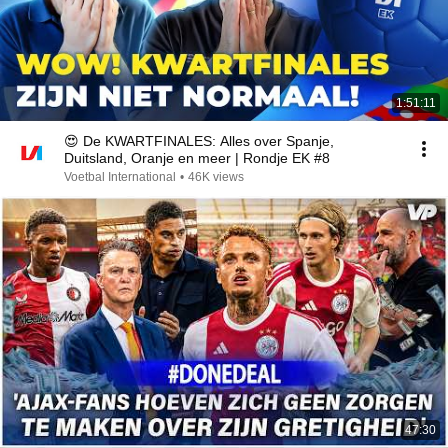
1:51:11
😍 De KWARTFINALES: Alles over Spanje,
Duitsland, Oranje en meer | Rondje EK #8
Voetbal International
•
46K views
47:30