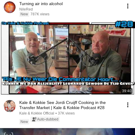
Turning air into alcohol
NileRed
New
787K views
39:40
Kale & Kokkie See Jordi Cruijff Cooking in the
Transfer Market | Kale & Kokkie Podcast #28
Kale & Kokkie Official
•
37K views
Auto-dubbed
New