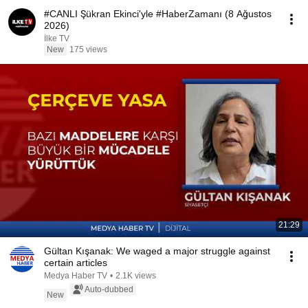
#CANLI Şükran Ekinci'yle #HaberZamanı (8 Ağustos
2026)
İlke TV
New
175 views
21:29
Gültan Kışanak: We waged a major struggle against
certain articles
Medya Haber TV
•
2.1K views
Auto-dubbed
New