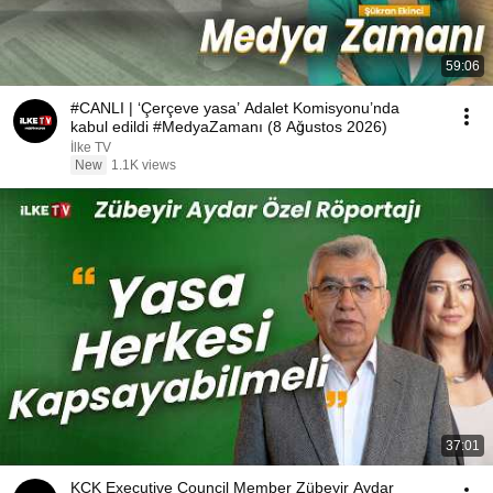
59:06
#CANLI | ‘Çerçeve yasa’ Adalet Komisyonu’nda
kabul edildi #MedyaZamanı (8 Ağustos 2026)
İlke TV
New
1.1K views
37:01
KCK Executive Council Member Zübeyir Aydar