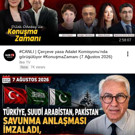
2:58:07
#CANLI | Çerçeve yasa Adalet Komisyonu’nda
görüşülüyor #KonuşmaZamanı (7 Ağustos 2026)
İlke TV
New
7K views