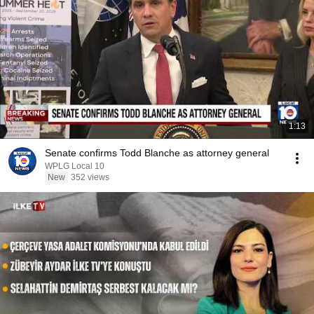
1:13
Senate confirms Todd Blanche as attorney general
WPLG Local 10
New
352 views