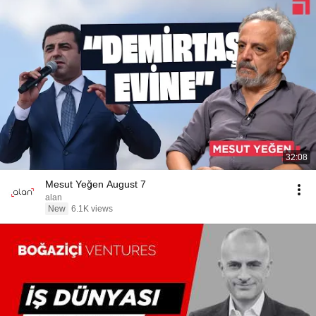
32:08
Mesut Yeğen August 7
alan
New
6.1K views