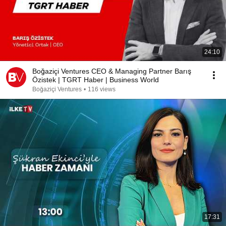
24:10
Boğaziçi Ventures CEO & Managing Partner Barış
Özistek | TGRT Haber | Business World
Boğaziçi Ventures
•
116 views
17:31