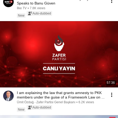
Speaks to Banu Güven
İlke TV
•
7.8K views
Auto-dubbed
New
57:36
I am explaining the law that grants amnesty to PKK
members under the guise of a Framework Law on ...
Ümit Özdağ - Zafer Partisi Genel Başkanı
•
6.2K views
Auto-dubbed
New