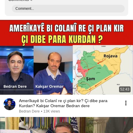
Comment...
52:43
Amerîkayê bi Colanî re çi plan kir? Çi dibe para
Kurdan? Kakşar Oremar Bedran dere
Bedran Dere
•
13K views