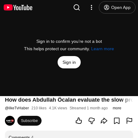
Open App
Sign in to confirm you’re not a bot
This helps protect our community.
Learn more
Sign in
How does Abdullah Öcalan evaluate the slow progr
@
ilkeTvHaber
210 likes
4.1K views
Streamed 1 month ago
more
Subscribe
Comments
4