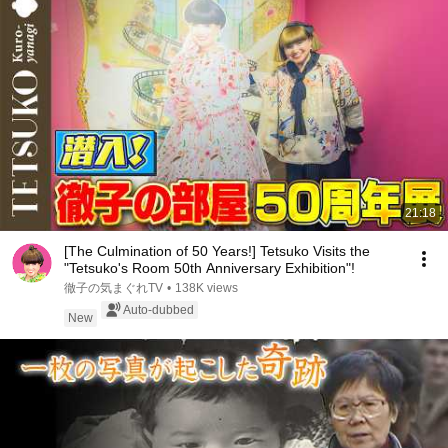
21:18
[The Culmination of 50 Years!] Tetsuko Visits the
"Tetsuko's Room 50th Anniversary Exhibition"!
徹子の気まぐれTV
•
138K views
Auto-dubbed
New