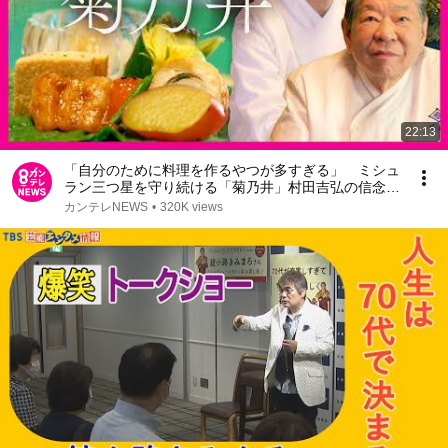
22:13
「自分のために料理を作るやつが多すぎる」 ミシュ
ラン三つ星を守り続ける「菊乃井」村田吉弘の信念
跡を継ぐのは義理の息子 “4代目”に託すバトン｜
カンテレNEWS
•
320K views
newsランナー〈カンテレNEWS〉