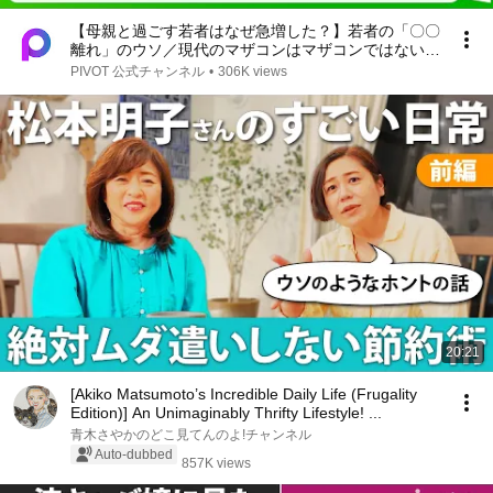
【母親と過ごす若者はなぜ急増した？】若者の「〇〇
離れ」のウソ／現代のマザコンはマザコンではない／
父親より母親の真理／ケンカをしないZ家族／消齢化
PIVOT 公式チャンネル
•
306K views
現象／親子間LINEのリアル【PIVOT LIFE】
20:21
[Akiko Matsumoto’s Incredible Daily Life (Frugality
Edition)] An Unimaginably Thrifty Lifestyle! ...
青木さやかのどこ見てんのよ!チャンネル
Auto-dubbed
857K views