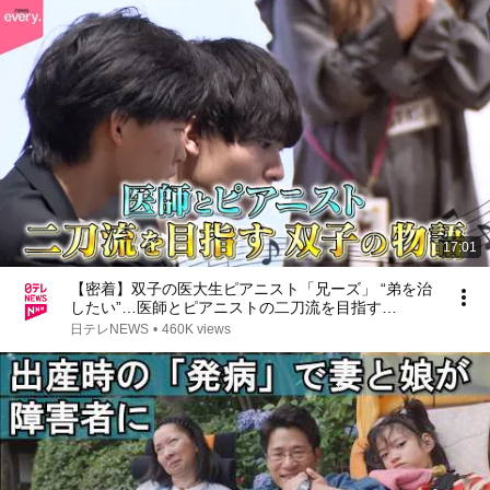
17:01
【密着】双子の医大生ピアニスト「兄ーズ」 “弟を治
したい”…医師とピアニストの二刀流を目指す
『every.特集』
日テレNEWS
•
460K views