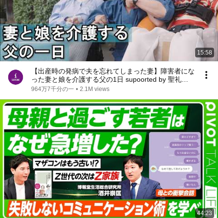
15:58
【出産時の発病で夫を忘れてしまった妻】障害者にな
った妻と娘を介護する父の1日 supoorted by 聖礼会 #
聖礼会 #ジャパンバリアフリープロジェクト #共生
964万7千分の一
•
2.1M views
社会 #障害 #障がい #愛 #
44:23