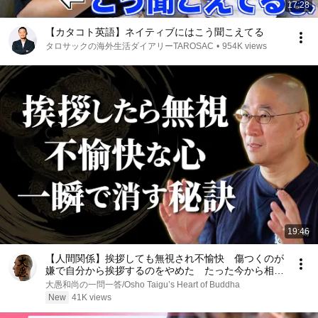
17:28
【カタコト英語】ネイティブにはこう聞こえてる
タロサックの海外生活ダイアリーTAROSAC
•
954K views
19:46
【人間関係】挨拶しても無視され不愉快 傷つくのが
嫌で自分から挨拶するのをやめた たった今から相手
の返事に振り回されずに済む｢考え方｣｜大愚和尚の一
大愚和尚の一問一答/Osho Taigu’s Heart of Buddha
問一答
New
41K views