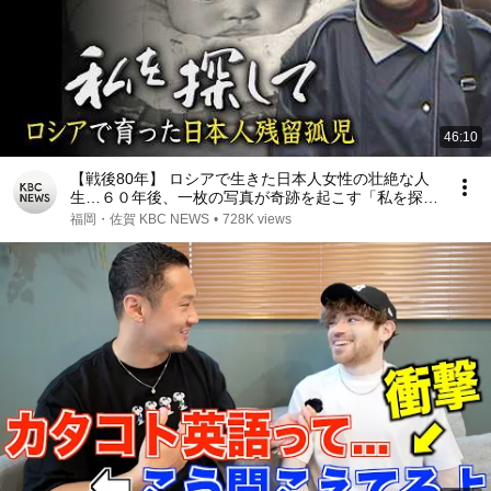
46:10
【戦後80年】 ロシアで生きた日本人女性の壮絶な人
生…６０年後、一枚の写真が奇跡を起こす「私を探し
て〜ロシアで育った日本人残留孤児〜」（２００５年
福岡・佐賀 KBC NEWS
•
728K views
ＫＢＣ制作）