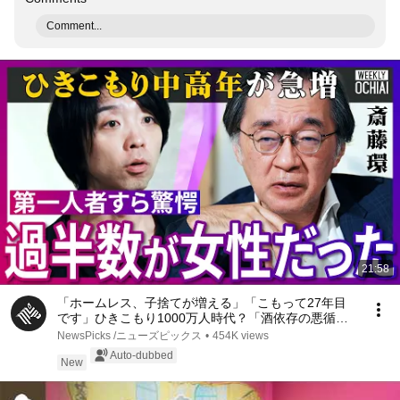
Comment...
21:58
「ホームレス、子捨てが増える」「こもって27年目
です」ひきこもり1000万人時代？「酒依存の悪循環
と同じ」第一人者、斎藤環が明かす実態…子ども、家
NewsPicks /ニューズピックス
•
454K views
族への対応、不登校の３大原因、孤独死の懸念【落合
Auto-dubbed
陽一】
New