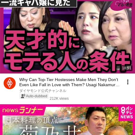
18:51
Why Can Top-Tier Hostesses Make Men They Don't
Even Like Fall in Love with Them? Usagi Nakamura
x...
ダイヤモンド公式チャンネル
Auto-dubbed
212K views