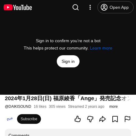
Open App
Sign in to confirm you’re not a bot
This helps protect our community.
Learn more
Sign in
2024年1月28日(日) 福原綾香「Ange」発売記念オ
@
DAIKISOUND
16 likes
305 views
Streamed 2 years ago
more
Subscribe
Comments