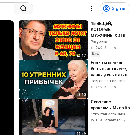
Sign in
15 ВЕЩЕЙ, 
КОТОРЫЕ 
МУЖЧИНЫ ХОТЯТ 
ОТ ЖЕНЩИНЫ 
Разумика
ПОСЛЕ 60–70 ЛЕТ  
24K
3d ago
Михаил 
New
23:17
Лабковский
Если ты хочешь 
быть счастливее, 
начни день с этих 
10 привычек | 
НейроРесет and Ментальное Долголетие
Татьяна 
78K
8d ago
Черниговская
28:10
Освоение 
пранаямы Мила Ка
Открытая Йога Универсальный Канал
108
Streamed 3y ago
45:49