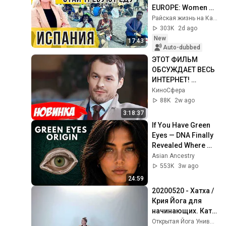
EUROPE: Women 
are AFRAID here! 
Райская жизнь на Канарах
Will the Canary 
303K
2d ago
Islands repeat this 
New
17:43
n...
Auto-dubbed
ЭТОТ ФИЛЬМ 
ОБСУЖДАЕТ ВЕСЬ 
ИНТЕРНЕТ! 
СМОТРЕТЬ ВСЕМ! | 
КиноCфера
Мой милый 
88K
2w ago
найденыш
3:18:37
If You Have Green 
Eyes — DNA Finally 
Revealed Where 
They Really Come 
Asian Ancestry
From
553K
3w ago
24:59
20200520 - Хатха / 
Крия Йога для 
начинающих. Катя 
Карани.
Открытая Йога Универсальный Канал