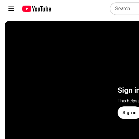
Sign i
This helps
Sign in