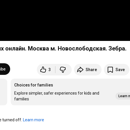
их онлайн. Москва м. Новослободская. Зебра.
ibe
3
Share
Save
Choices for families
Explore simpler, safer experiences for kids and
Learn 
families
turned off. 
Learn more