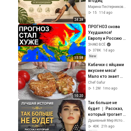
ягодиц 
Марина Пестерникова - твой личный тренер
15
11d ago
24:28
ПРОГНОЗ снова 
Ухудшился! 
Европу и Россию 
ждут резкие 
ЗНАЮ ВСЁ
перемены. Новый 
378K
1d ago
удар на подходе
New
15:58
Кабачки с яйцами 
вкуснее мяса! 
Мало кто знает 
секрет! Бабушка 
Chef Gafur
научила готовить 
1.2M
1mo ago
рецепт за 15 минут
10:20
Так больше не 
будет ｜ Рассказ, 
который трогает 
до глубины души. 
Душевный Мир Историй
Очень сильная 
40K
21h ago