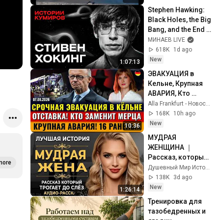
Stephen Hawking: 
Black Holes, the Big 
Bang, and the End 
of the Universe / 
МИНАЕВ LIVE
Idol Stories / 
618K
1d ago
MINAEV
New
1:07:13
ЭВАКУАЦИЯ в 
Кельне, Крупная 
АВАРИЯ, Кто 
ЗАМЕНИТ Мерца, 
Alla Frankfurt - Новости Германии и Мира
Паспорт США ДЛЯ 
168K
10h ago
РАБОВ, Новости 
New
10:36
Германии
МУДРАЯ 
ЖЕНЩИНА ｜ 
Рассказ, который 
more
трогает до 
Душевный Мир Историй
глубины души. 
138K
3d ago
Очень сильная 
New
1:26:14
история ｜ Аудио 
Тренировка для 
рассказ.
тазобедренных и 