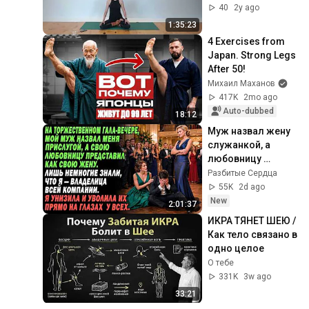
40
2y ago
1:35:23
4 Exercises from 
Japan. Strong Legs 
After 50!
Михаил Маханов
417K
2mo ago
Auto-dubbed
18:12
Муж назвал жену 
служанкой, а 
любовницу 
представил 
Разбитые Сердца
супругой — но 
55K
2d ago
вскоре потерял 
New
2:01:37
всё
ИКРА ТЯНЕТ ШЕЮ / 
Как тело связано в 
одно целое
О тебе
331K
3w ago
33:21