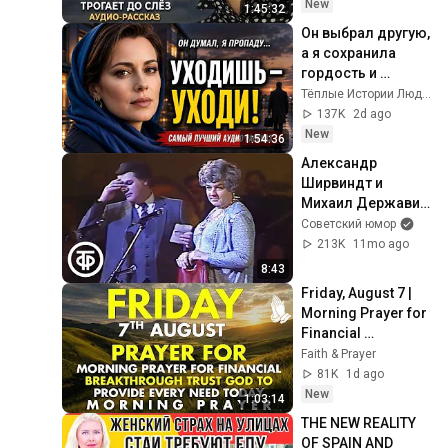
история ｜ 
New
1:45:32
Аудиорассказ
Он выбрал другую, 
а я сохранила 
гордость и 
отпустила его
Тёплые Истории Людей
137K
2d ago
New
1:54:36
Александр 
Ширвиндт и 
Михаил Державин 
"Иностранка" 
Советский юмор
("Островитянка с 
213K
11mo ago
острова 
8:43
Масенький") 
Friday, August 7 | 
(1986)
Morning Prayer for 
Financial 
Breakthrough | 
Faith & Prayer
Trust God to 
81K
1d ago
Provide Every Need 
New
1:03:14
Today
THE NEW REALITY 
OF SPAIN AND 