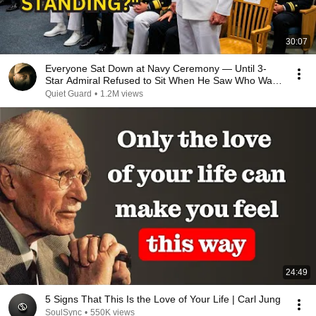
30:07
Everyone Sat Down at Navy Ceremony — Until 3-
Star Admiral Refused to Sit When He Saw Who Was
Missing
Quiet Guard
•
1.2M views
24:49
5 Signs That This Is the Love of Your Life | Carl Jung
SoulSync
•
550K views