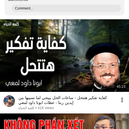
Comment...
45:23
كفاية تفكير هتتحل - ساعات الحل بييجي لما نسيبها بين
إيدين ربنا - عظات ابونا داود لمعي
كلمة الحياة
•
41K views