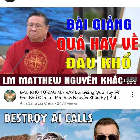
1:01:51
ĐAU KHỔ TỪ ĐÂU MÀ RA? Bài Giảng Quá Hay Về
Đau Khổ Của Lm Matthew Nguyễn Khắc Hy | Ánh
Sáng Lời Chúa
Ánh Sáng Lời Chúa
•
240K views