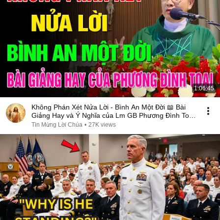
1:06:45
Không Phán Xét Nửa Lời - Bình An Một Đời 📖 Bài
Giảng Hay và Ý Nghĩa của Lm GB Phương Đình Toại,
MI
Tin Mừng Lời Chúa
•
27K views