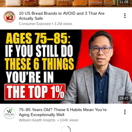
31:08
10 US Bread Brands to AVOID and 3 That Are
Actually Safe
Consumer Exposed
•
3.2M views
29:45
75–85 Years Old? These 6 Habits Mean You're
Aging Exceptionally Well
William Health Insights
•
104K views