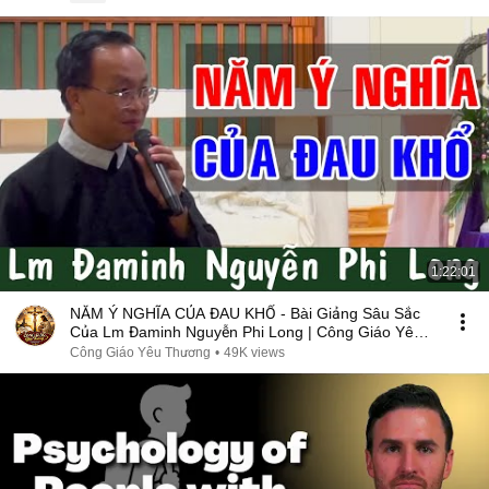
1:22:01
NĂM Ý NGHĨA CỦA ĐAU KHỔ - Bài Giảng Sâu Sắc
Của Lm Đaminh Nguyễn Phi Long | Công Giáo Yêu
Thương
Công Giáo Yêu Thương
•
49K views