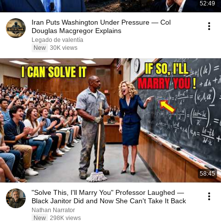
52:49
Iran Puts Washington Under Pressure — Col
Douglas Macgregor Explains
Legado de valentía
New
30K views
58:45
"Solve This, I'll Marry You" Professor Laughed —
Black Janitor Did and Now She Can't Take It Back
Nathan Narrator
New
298K views