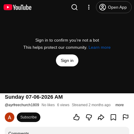
Open App
Sign in to confirm you’re not a bot
This helps protect our community.
Learn more
Sign in
Sunday 07-06-2026 AM
@
ayrfreechurch1809
No likes
6 views
Streamed 2 months ago
more
Subscribe
Comments