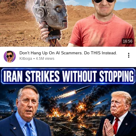
16:56
Don't Hang Up On AI Scammers. Do THIS Instead.
Kitboga
•
4.5M views