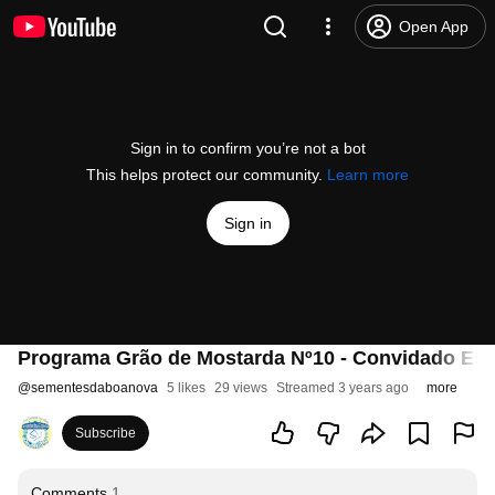
Open App
Sign in to confirm you’re not a bot
This helps protect our community.
Learn more
Sign in
Programa Grão de Mostarda Nº10 - Convidado Esp
@
sementesdaboanova
5 likes
29 views
Streamed 3 years ago
more
Subscribe
Comments
1