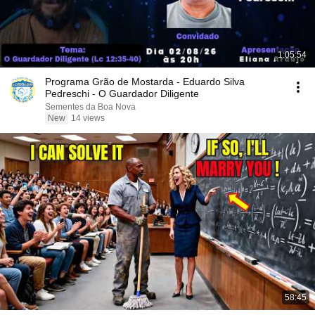
1:05:54
Programa Grão de Mostarda - Eduardo Silva
Pedreschi - O Guardador Diligente
Sementes da Boa Nova
New
14 views
58:45