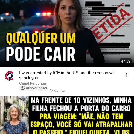
47:19
I was arrested by ICE in the US and the reason will
shock you
Canal Perguntas
Auto-dubbed
48K views