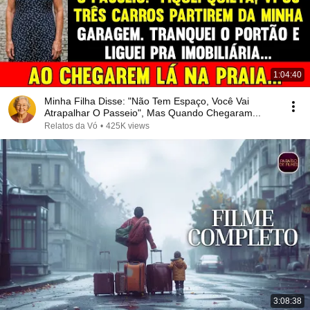
1:04:40
Minha Filha Disse: "Não Tem Espaço, Você Vai
Atrapalhar O Passeio", Mas Quando Chegaram...
Relatos da Vó
•
425K views
3:08:38