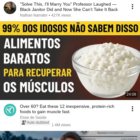
"Solve This, I'll Marry You" Professor Laughed —
Black Janitor Did and Now She Can't Take It Back
Nathan Narrator
•
427K views
24:08
Over 60? Eat these 12 inexpensive, protein-rich
foods to gain muscle fast.
Dose de Saúde
Auto-dubbed
1.4M views