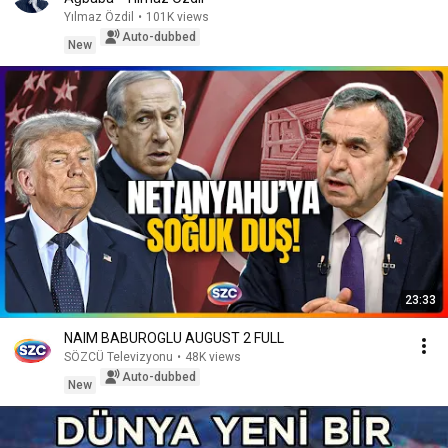
Yılmaz Özdil
•
101K views
Auto-dubbed
New
23:33
NAIM BABUROGLU AUGUST 2 FULL
SÖZCÜ Televizyonu
•
48K views
Auto-dubbed
New