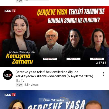
New
2:57:12
Çerçeve yasa teklifi beklentileri ne ölçüde
karşılayacak? #KonuşmaZamanı (6 Ağustos 2026)
İlke TV
New
8.8K views