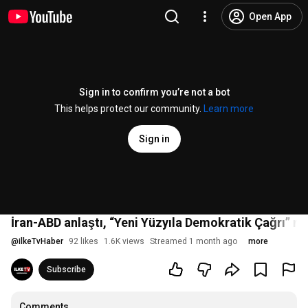
Open App
Sign in to confirm you’re not a bot
This helps protect our community.
Learn more
Sign in
İran-ABD anlaştı, “Yeni Yüzyıla Demokratik Çağrı” me
@
ilkeTvHaber
92 likes
1.6K views
Streamed 1 month ago
more
Subscribe
Comments