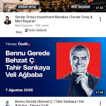
41:58
Serdar Ortaç's Investment Mistakes | Serdar Ortaç &
Mert Başaran
Mert Başaran
•
99K views
Auto-dubbed
New
47:38
Bennu Gerede | Behzat Ç. | Tahir Sarıkaya | Veli
Ağbaba - Yılmaz Özdil