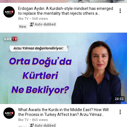
Erdoğan Aydın: A Kurdish-style mindset has emerged
to replace the mentality that rejects others a...
İlke TV
•
568 views
Auto-dubbed
New
24:02
What Awaits the Kurds in the Middle East? How Will
the Process in Turkey Affect Iran? Arzu Yılmaz...
İlke TV
•
865 views
Auto-dubbed