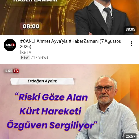
38:05
#CANLI |Ahmet Ayva'yla #HaberZamanı (7 Ağustos
2026)
İlke TV
New
717 views
25:57