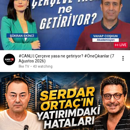
LIVE
#CANLI | Çerçeve yasa ne getiriyor? #ÖneÇıkanlar (7
Ağustos 2026)
İlke TV
•
43 watching