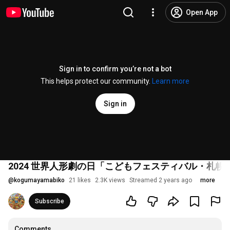
Open App
Sign in to confirm you’re not a bot
This helps protect our community.
Learn more
Sign in
2024 世界人形劇の日「こどもフェスティバル・札幌
@
kogumayamabiko
21 likes
2.3K views
Streamed 2 years ago
more
Subscribe
Comments