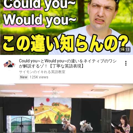
16:13
Could you~とWould you~の違いをネイティブのワシ
が解説するゾ！【丁寧な英語表現】
サイモンのイキれる英語教室
New
125K views