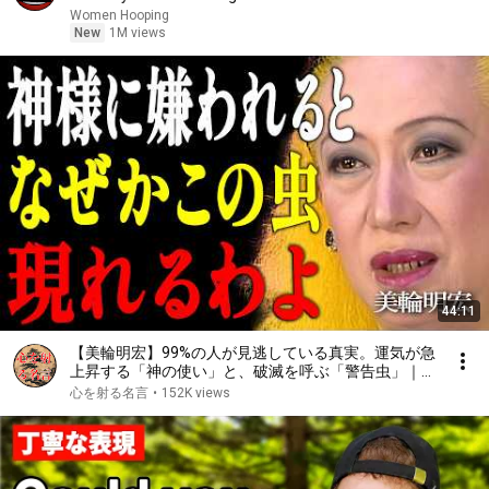
basketball
Women Hooping
New
1M views
44:11
【美輪明宏】99%の人が見逃している真実。運気が急
上昇する「神の使い」と、破滅を呼ぶ「警告虫」｜偉
人｜名言｜言葉の力｜人生哲学｜
心を射る名言
•
152K views