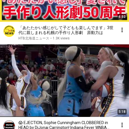
4:52
「あたたかい感じがして子どもも楽しんでます」3世
代に親しまれる札幌の手作り人形劇 原動力は
HTB北海道ニュース
•
1.3K views
5:18
😱 EJECTION, Sophie Cunningham CLOBBERED in
HEAD by DiJonai Carrington! Indiana Fever WNBA