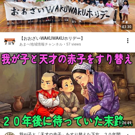
43:30
【おおざいWAKUWAKUホリデー】
あまべ地域情報チャンネル
•
57 views
1:26:49
我が子と「天才の赤子」をすり替えた下女。２０年間