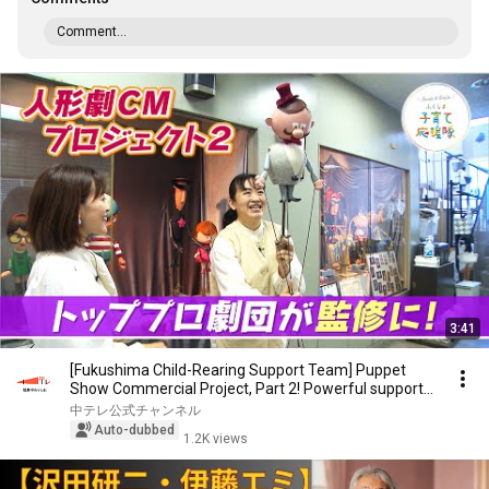
Comment...
3:41
[Fukushima Child-Rearing Support Team] Puppet
Show Commercial Project, Part 2! Powerful support
f...
中テレ公式チャンネル
Auto-dubbed
1.2K views