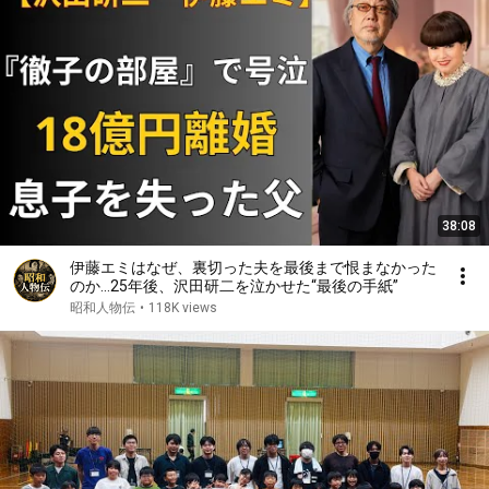
38:08
伊藤エミはなぜ、裏切った夫を最後まで恨まなかった
のか…25年後、沢田研二を泣かせた“最後の手紙”
昭和人物伝
•
118K views