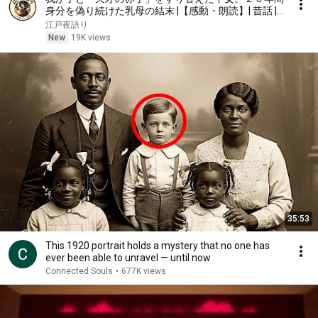
身分を偽り続けた乳母の結末 |【感動・朗読】| 昔話 |
江戸時代の物語 | 時代劇
江戸夜語り
New
19K views
35:53
This 1920 portrait holds a mystery that no one has
ever been able to unravel — until now
Connected Souls
•
677K views