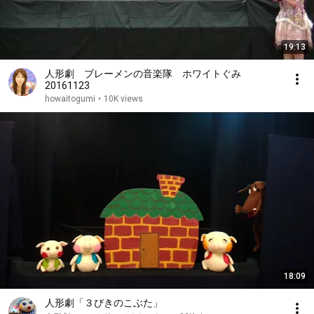
19:13
人形劇 ブレーメンの音楽隊 ホワイトぐみ
20161123
howaitogumi
•
10K views
18:09
人形劇「３びきのこぶた」