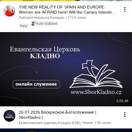
THE NEW REALITY OF SPAIN AND EUROPE:
Women are AFRAID here! Will the Canary Islands
repeat this n...
Райская жизнь на Канарах
•
271K views
Auto-dubbed
New
2:05:48
26.07.2026 Воскресное-Богослужение |
SborKladno |
Евангельская церковь Кладно (ЕХБ), Чехия
•
86 views