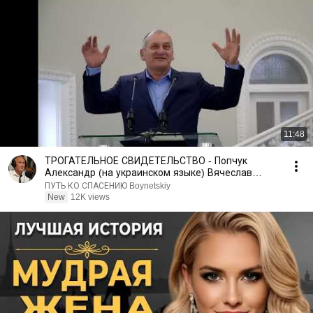
11:48
ТРОГАТЕЛЬНОЕ СВИДЕТЕЛЬСТВО - Попчук
Александр (на украинском языке) Вячеслав
Бойнецкий
ПУТЬ КО СПАСЕНИЮ Boynetskiy
New
12K views