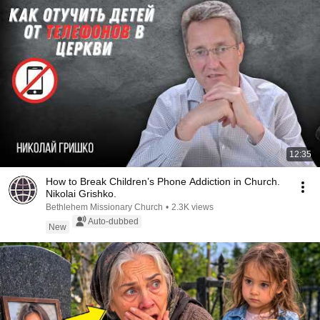
12:35
How to Break Children’s Phone Addiction in Church.
Nikolai Grishko.
Bethlehem Missionary Church
•
2.3K views
Auto-dubbed
New