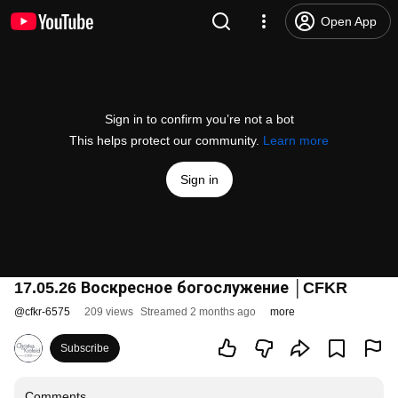
Open App
Sign in to confirm you’re not a bot
This helps protect our community.
Learn more
Sign in
17.05.26 Воскресное богослужение │CFKR
@
cfkr-6575
209 views
Streamed 2 months ago
more
Subscribe
Comments