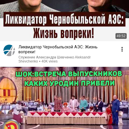
49:52
Ликвидатор Чернобыльской АЭС: Жизнь
вопреки!
Служение Александра Шевченко Aleksandr
Shevchenko
•
40K views