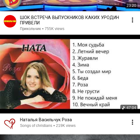
23:20
ШОК:ВСТРЕЧА ВЫПУСКНИКОВ КАКИХ УРОДИН
ПРИВЕЛИ
Прикольчик
•
755K views
47:04
Наталья Васильчук Роза
Songs of christians
•
219K views