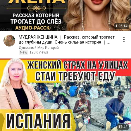
1:26:14
МУДРАЯ ЖЕНЩИНА ｜ Рассказ, который трогает
до глубины души. Очень сильная история ｜
Аудио рассказ.
Душевный Мир Историй
New
128K views
17:43