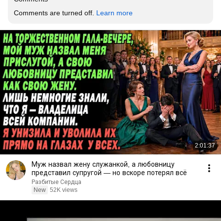
Comments are turned off. 
Learn more
2:01:37
Муж назвал жену служанкой, а любовницу
представил супругой — но вскоре потерял всё
Разбитые Сердца
New
52K views