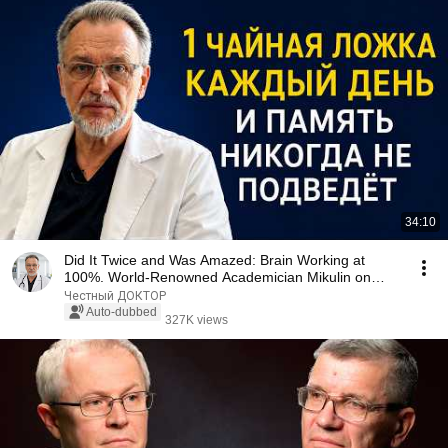
34:10
Did It Twice and Was Amazed: Brain Working at
100%. World-Renowned Academician Mikulin on
How to ...
Честный ДОКТОР
Auto-dubbed
327K views