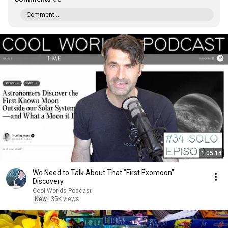
Comment...
1:05:14
We Need to Talk About That "First Exomoon"
Discovery
Cool Worlds Podcast
New
35K views