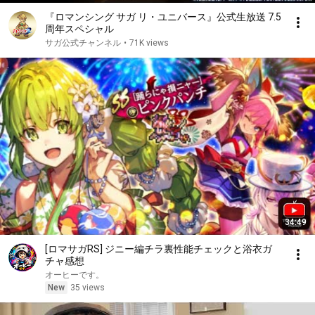
『ロマンシング サガ リ・ユニバース』公式生放送 7.5
周年スペシャル
サガ公式チャンネル
•
71K views
34:49
[ロマサガRS] ジニー編チラ裏性能チェックと浴衣ガ
チャ感想
オーヒーです。
New
35 views