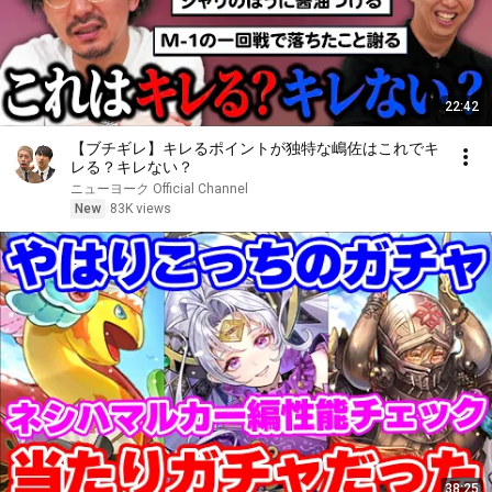
22:42
【ブチギレ】キレるポイントが独特な嶋佐はこれでキ
レる？キレない？
ニューヨーク Official Channel
New
83K views
38:25