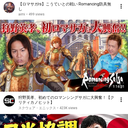
【ロマサガrs】こうていとの戦い Romancing防具無
し
aimi
•
499 views
1:16:31
狩野英孝、初めてのロマンシングサガに大興奮！【ク
リティカノヒット】
スクウェア・エニックス
•
423K views