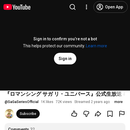
Open App
Sign in to confirm you’re not a bot
This helps protect our community.
Learn more
Sign in
『ロマンシング サガ リ・ユニバース』公式生放送 #4
@
SaGaSeriesOfficial
1K likes
72K views
Streamed 2 years ago
more
Subscribe
Comments
32