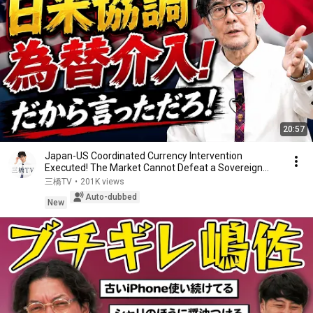
20:57
Japan-US Coordinated Currency Intervention
Executed! The Market Cannot Defeat a Sovereign
Currenc...
三橋TV
•
201K views
Auto-dubbed
New