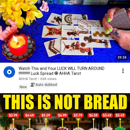
39:34
Watch This and Your LUCK WILL TURN AROUND
!!!!!!!!!!!!! Luck Spread 🧿 AHHA Tarot
AHHA Tarot
•
66K views
Auto-dubbed
New