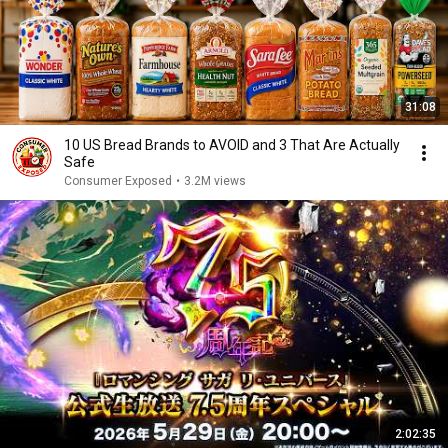
31:08
10 US Bread Brands to AVOID and 3 That Are Actually
Safe
Consumer Exposed
•
3.2M views
2:02:35