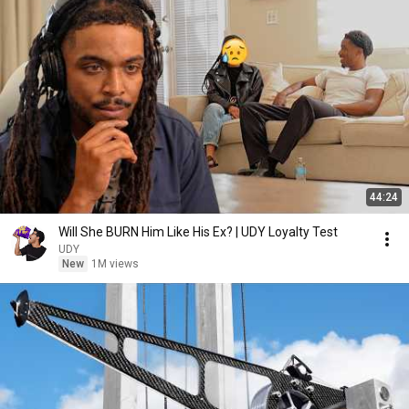
44:24
Will She BURN Him Like His Ex? | UDY Loyalty Test
UDY
New
1M views