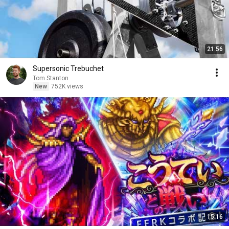
21:56
Supersonic Trebuchet
Tom Stanton
New
752K views
15:16