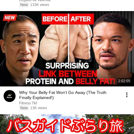
Legado de valentía
New
133K views
2:02:05
Why Your Belly Fat Won't Go Away (The Truth
Finally Explained!)
Fitness TM
New
13K views