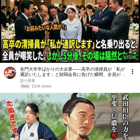
1:53:00
名門大学卒ばかりの大企業――高卒の清掃員が「私が
通訳いたします」と財閥会長に告げた瞬間、全員が嘲
笑した。しかし5分後、その場は静まり返った。#動
語り茶屋
エピソード#老後の物語 #家族の物語
New
151K views