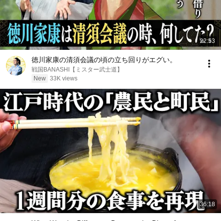
22:53
徳川家康の清須会議の頃の立ち回りがエグい。
戦国BANASHI【ミスター武士道】
New
33K views
36:18