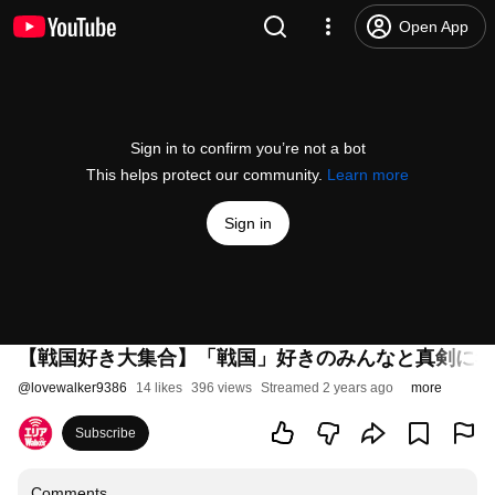
Open App
Sign in to confirm you’re not a bot
This helps protect our community.
Learn more
Sign in
【戦国好き大集合】「戦国」好きのみんなと真剣に考えたい
@
lovewalker9386
14 likes
396 views
Streamed 2 years ago
more
Subscribe
Comments