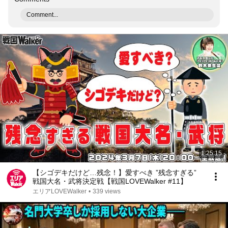
Comment...
1:25:15
【シゴデキだけど…残念！】愛すべき ”残念すぎる”
戦国大名・武将決定戦【戦国LOVEWalker #11】
エリアLOVEWalker
•
339 views