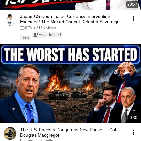
20:57
Japan-US Coordinated Currency Intervention
Executed! The Market Cannot Defeat a Sovereign
Currenc...
三橋TV
•
316K views
Auto-dubbed
New
50:30
The U.S. Faces a Dangerous New Phase — Col
Douglas Macgregor