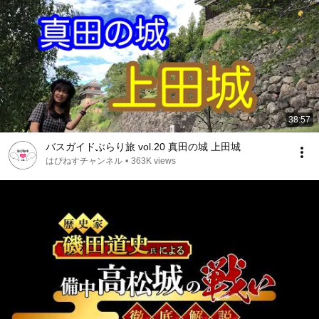
38:57
バスガイドぶらり旅 vol.20 真田の城 上田城
はぴねすチャンネル
•
363K views