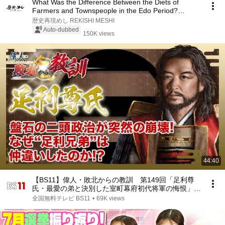
What Was the Difference Between the Diets of
Farmers and Townspeople in the Edo Period?
Recreatin...
歴史再現めし REKISHI MESHI
Auto-dubbed
150K views
44:40
【BS11】偉人・敗北からの教訓 第149回「足利尊
氏・最愛の弟と決別した室町幕府初代将軍の悔恨」
2026年7月18日放送分見逃し配信
全国無料テレビ BS11
•
69K views