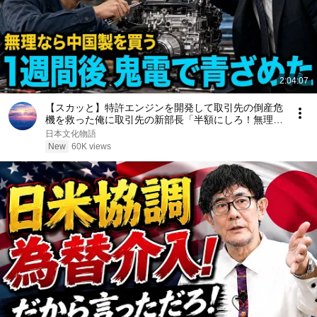
2:04:07
【スカッと】特許エンジンを開発して取引先の倒産危
機を救った俺に取引先の新部長「半額にしろ！無理な
ら中国製を買う」1週間後、部長から鬼電→俺「お宅
日本文化物語
の競合と5倍で独占契約済みです」
New
60K views