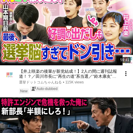
59:41
【井上咲楽の後輩が新党結成！】2人の間に週刊誌報
道！？／田川市長に“再生の道”系当選／“鈴木康友”氏
が事務所侵入で辞職願【井上咲楽×山本期日前】｜選
選挙ドットコムちゃんねる
•
115K views
挙ドットコムちゃんねる
Auto-dubbed
New