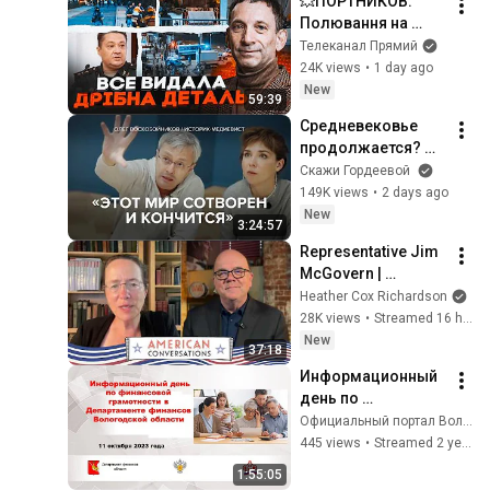
💥ПОРТНИКОВ: 
Полювання на 
генералів - Київ і 
Телеканал Прямий
Москва НЕ 
24K views
•
1 day ago
ВРАХУВАЛИ 
New
59:39
НАЙГОЛОВНІШОГО
Средневековье 
! Складний вибір
продолжается? 
Медиевист Олег 
Скажи Гордеевой
Воскобойников в 
149K views
•
2 days ago
«Скажи 
New
3:24:57
Гордеевой»
Representative Jim 
McGovern | 
American 
Heather Cox Richardson
Conversations
28K views
•
Streamed 16 hours ago
New
37:18
Информационный 
день по 
финансовой 
Официальный портал Вологодской области
грамотности в 
445 views
•
Streamed 2 years ago
Департаменте 
1:55:05
финансов 