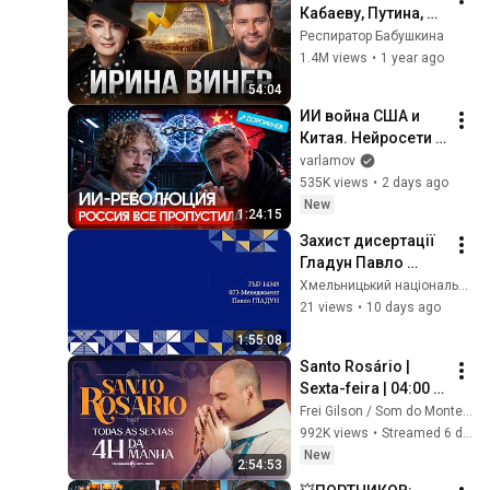
Кабаеву, Путина, 
страх войны, 
Респиратор Бабушкина
политику в спорте, 
1.4M views
•
1 year ago
Россию, гимнасток 
54:04
и деньги
ИИ война США и 
Китая. Нейросети 
на службе у 
varlamov
Пентагона | 
535K views
•
2 days ago
Дороничев и 
New
1:24:15
Варламов об 
Захист дисертації 
инновациях в ИИ
Гладун Павло 
Андрійович 
Хмельницький національний університет ХНУ
23.07.2026
21 views
•
10 days ago
1:55:08
Santo Rosário | 
Sexta-feira | 04:00 | 
31/07/2026 | Live Ao 
Frei Gilson / Som do Monte - OFICIAL
vivo
992K views
•
Streamed 6 days ago
New
2:54:53