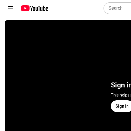
Sign i
This helps
Sign in