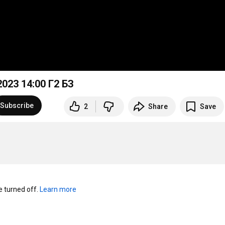
2023
14:00
Г2 БЗ
Subscribe
2
Share
Save
turned off. 
Learn more