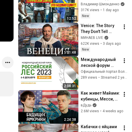
Я, НО... | ANATOLY 
Владимир Шмонденко
Gym Prank
317K views
•
1 day ago
New
12:52
Venice: The Story 
They Don't Tell 
Tourists / History 
МИНАЕВ LIVE
Lessons / MINAEV
622K views
•
3 days ago
New
1:01:48
Международный 
лесной форум 
Российский лес 
Официальный портал Вологодской области
2023
289 views
•
Streamed 2 years ago
2:08:31
Как живет Майами: 
кубинцы, Месси, 
петухи, Vice City / 
вДудь
вДудь
2.6M views
•
4 weeks ago
2:24:38
Кабачки с яйцами 