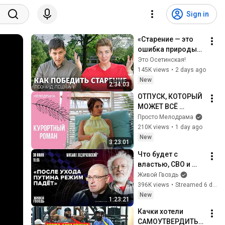
Sign in
«Старение — это 
ошибка природы». 
Большой разговор 
Это Осетинская!
с ученым из 
145K views
•
2 days ago
Гарварда
New
2:34:03
ОТПУСК, КОТОРЫЙ 
МОЖЕТ ВСЁ 
ИЗМЕНИТЬ! 
Просто Мелодрама
Курортный роман. 
210K views
•
1 day ago
Все серии
New
3:23:01
Что будет с 
властью, СВО и 
Россией — прогноз 
Живой Гвоздь
Ходорковского**. 
396K views
•
Streamed 6 days ago
Слоняры
New
1:23:21
Качки хотели 
САМОУТВЕРДИТЬС