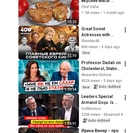
вкуснее мяса! 
Мало кто знает 
Chef Gafur
секрет! Бабушка 
1.1M views
•
1 month ago
научила готовить 
10:20
рецепт за 15 минут
Great Soviet 
Actresses with 
Jewish Roots: 
Sheinkin40
Ranevskaya, Peltzer, 
86K views
•
6 days ago
Bystritskaya. Faina 
New
52:50
Bulavina
Professor Dadali on 
Cholesterol, Statins, 
Heart Health, 
Alexandra Glotova
Thyroid, 
452K views
•
5 days ago
Osteoporosis, 
Auto-dubbed
New
1:33:34
Vision, Memory, 
Leaders Special: 
an...
Armand Goșu. Is 
Ukraine winning the 
Vorbitorincii
war? When will we 
220K views
•
Streamed 4 weeks ago
defend ourselves?
Auto-dubbed
1:55:01
Ирина Винер – про 