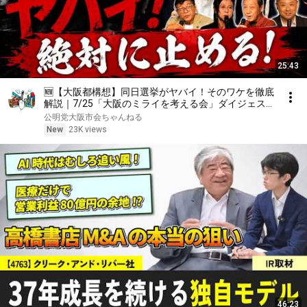
25:43
🆕【大阪都構想】同日選挙がヤバイ！そのワケを徹底
解説｜7/25「大阪のミライを考える会」ダイジェス
ト
公明党大阪市会ちゃんねる
New
23K views
46:23