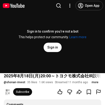
Open App
Sign in to confirm you’re not a bot
This helps protect our community.
Learn more
Sign in
2025年8月18日(月)20:00～トヨクモ株式会社IR説
@
shonan-invest
35 likes
1.6K views
Streamed 11 months ago
more
Subscribe
Comments