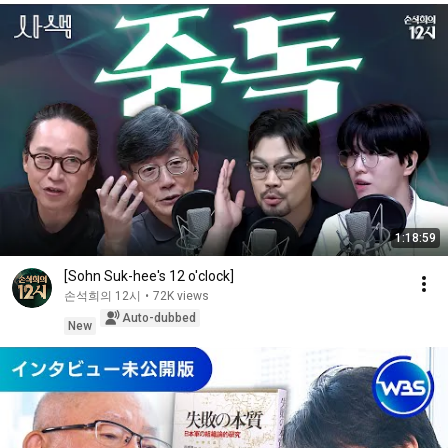
1:18:59
[Sohn Suk-hee's 12 o'clock]
손석희의 12시
•
72K views
Auto-dubbed
New