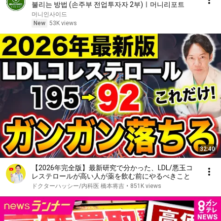
불리는 방법 (손주부 전업투자자 2부)ㅣ머니리포트
머니인사이드
New
53K views
32:40
【2026年完全版】最新研究で分かった、LDL/悪玉コ
レステロールが高い人が薬を飲む前にやるべきこと
ドクターハッシー/内科医 橋本将吉
•
851K views