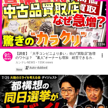
12:06
【調査】「大手コンビニより多い」街の“買取店”急増
のワケは？ “素人”オーナーも増加 経営できるカラ
クリは 「プロの目利き」は本社任せ 一方でトラブ
カンテレNEWS
•
155K views
ルも増加｜newsランナー〈カンテレNEWS〉
Auto-dubbed
New