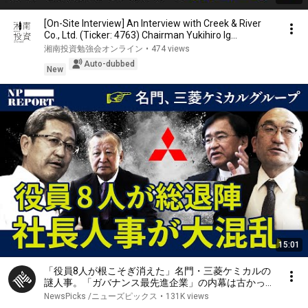
[On-Site Interview] An Interview with Creek & River
Co., Ltd. (Ticker: 4763) Chairman Yukihiro Ig...
湘南投資勉強会オンライン
•
474 views
Auto-dubbed
New
15:01
「役員8人が根こそぎ消えた」名門・三菱ケミカルの
謎人事。「ガバナンス最先進企業」の内幕は古かっ
た。【NPレポート】
NewsPicks /ニューズピックス
•
131K views