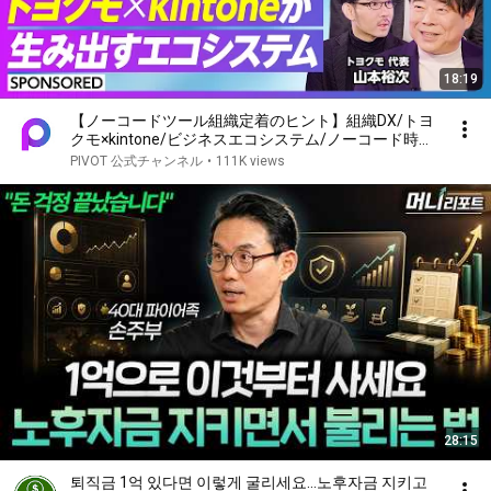
18:19
【ノーコードツール組織定着のヒント】組織DX/トヨ
クモ×kintone/ビジネスエコシステム/ノーコード時代
の現場改革
PIVOT 公式チャンネル
•
111K views
28:15
퇴직금 1억 있다면 이렇게 굴리세요…노후자금 지키고