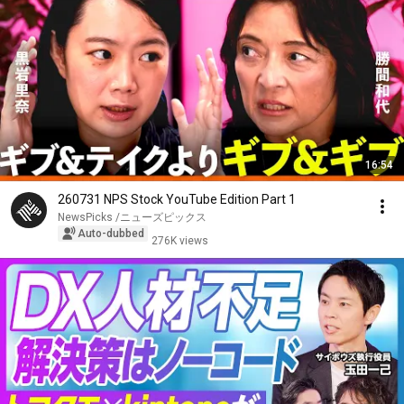
16:54
260731 NPS Stock YouTube Edition Part 1
NewsPicks /ニューズピックス
Auto-dubbed
276K views