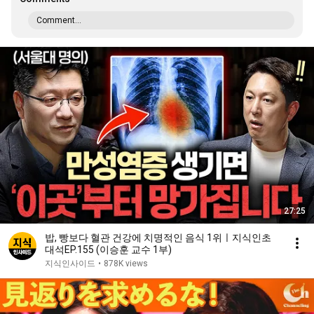
Comment...
27:25
밥, 빵보다 혈관 건강에 치명적인 음식 1위ㅣ지식인초
대석EP.155 (이승훈 교수 1부)
지식인사이드
•
878K views