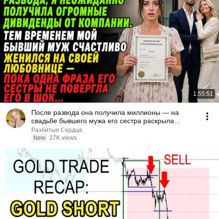
1:55:51
После развода она получила миллионы — на
свадьбе бывшего мужа его сестра раскрыла
правду
Разбитые Сердца
New
27K views