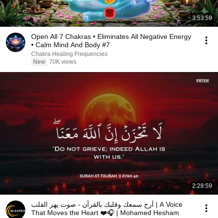
3:53:59
Open All 7 Chakras • Eliminates All Negative Energy
• Calm Mind And Body #7
Chakra Healing Frequencies
New
70K views
2:28:59
أرح سمعك وقلبك بالقرآن - صوت يهز القلب | A Voice
That Moves the Heart ❤️🎧 | Mohamed Hesham