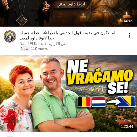
46:09
لما تكون في ضيقة قول انجديني ياعدرا🙏 - عظة جميلة
جدا لابونا داود لمعي
نبض الكرازة - Nabd El Karaza
New
11K views
1:23:44