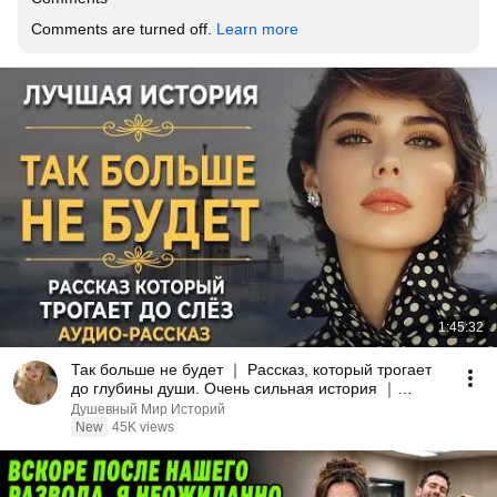
Comments are turned off. 
Learn more
1:45:32
Так больше не будет ｜ Рассказ, который трогает
до глубины души. Очень сильная история ｜
Аудиорассказ
Душевный Мир Историй
New
45K views