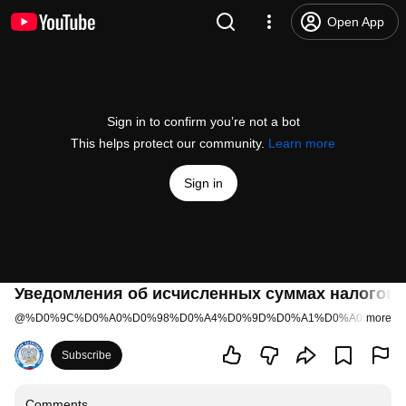
Open App
Sign in to confirm you’re not a bot
This helps protect our community.
Learn more
Sign in
Уведомления об исчисленных суммах налогов, 
@
%D0%9C%D0%A0%D0%98%D0%A4%D0%9D%D0%A1%D0%A0%D0%B
more
Subscribe
Comments