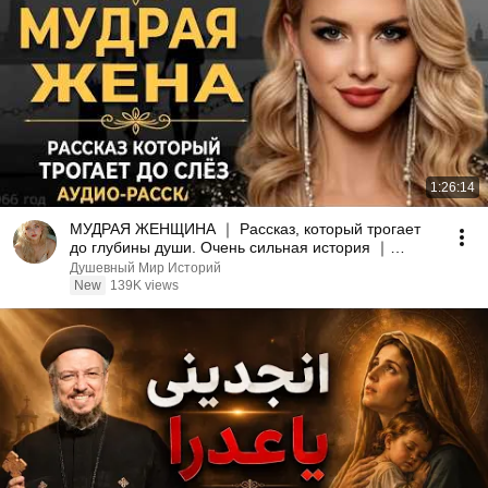
1:26:14
МУДРАЯ ЖЕНЩИНА ｜ Рассказ, который трогает
до глубины души. Очень сильная история ｜
Аудио рассказ.
Душевный Мир Историй
New
139K views