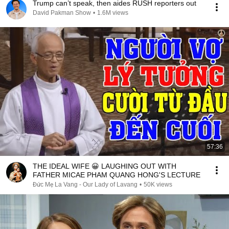
Trump can’t speak, then aides RUSH reporters out
David Pakman Show
•
1.6M views
57:36
THE IDEAL WIFE 😀 LAUGHING OUT WITH
FATHER MICAE PHAM QUANG HONG'S LECTURE
Đức Mẹ La Vang - Our Lady of Lavang
•
50K views