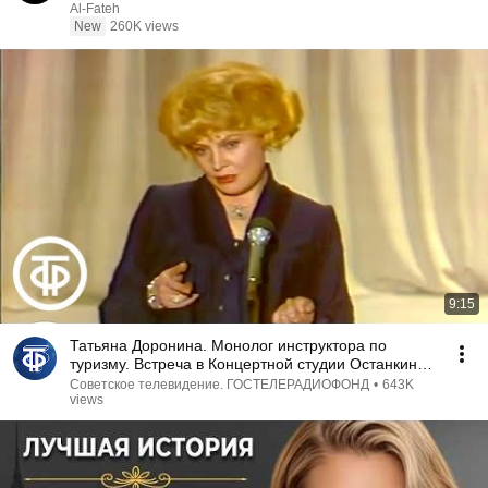
Al-Fateh
New
260K views
9:15
Татьяна Доронина. Монолог инструктора по
туризму. Встреча в Концертной студии Останкино
(1982)
Советское телевидение. ГОСТЕЛЕРАДИОФОНД
•
643K
views