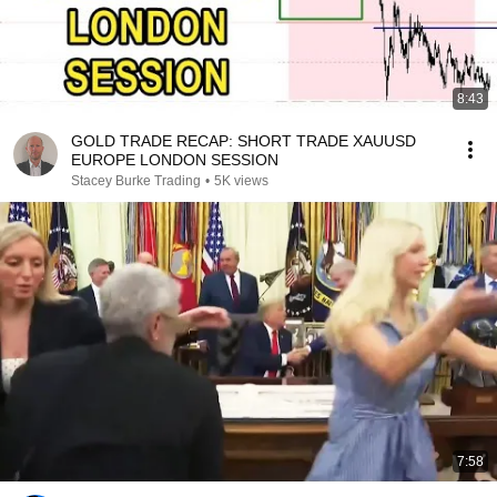
8:43
GOLD TRADE RECAP: SHORT TRADE XAUUSD
EUROPE LONDON SESSION
Stacey Burke Trading
•
5K views
7:58