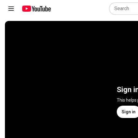
Sign i
This helps
Sign in