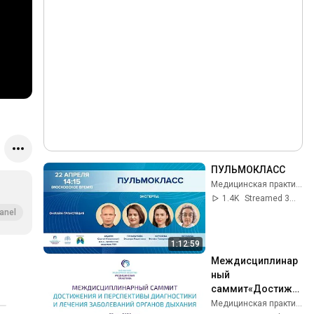
ПУЛЬМОКЛАСС
Медицинская практика
1.4K
Streamed 3mo ago
anel
1:12:59
Междисциплинар
ный 
саммит«Достиже
ния и перспективы 
Медицинская практика