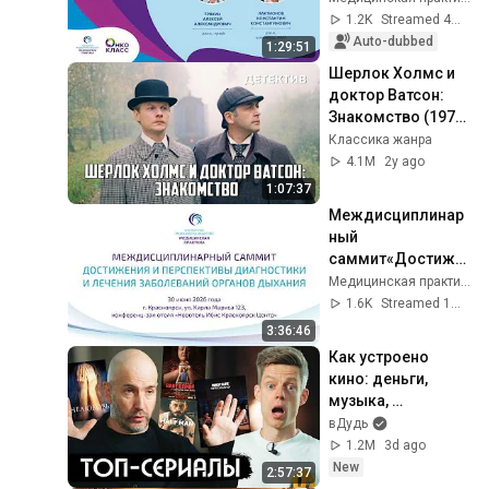
1.2K
Streamed 4mo ago
Auto-dubbed
1:29:51
Шерлок Холмс и 
доктор Ватсон: 
Знакомство (1979 
год) 
Классика жанра
криминальный 
4.1M
2y ago
детектив
1:07:37
Междисциплинар
ный 
саммит«Достиже
ния и перспективы 
Медицинская практика
диагностики и 
1.6K
Streamed 1mo ago
лечения 
3:36:46
заболеваний 
Как устроено 
органов дыхания»
кино: деньги, 
музыка, 
лицемерие, 
вДудь
Голливуд / вДудь
1.2M
3d ago
New
2:57:37