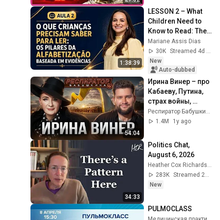
LESSON 2 – What 
Children Need to 
Know to Read: The 
Pillars of Evidence-
Mariane Assis Dias
Based Literacy
30K
Streamed 4d ago
New
1:38:39
Auto-dubbed
Ирина Винер – про 
Кабаеву, Путина, 
страх войны, 
политику в спорте, 
Респиратор Бабушкина
Россию, 
1.4M
1y ago
гимнасток и 
54:04
деньги
Politics Chat, 
August 6, 2026
Heather Cox Richardson
283K
Streamed 2d ago
New
34:33
PULMOCLASS
Медицинская практика