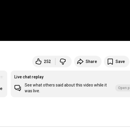
252
Share
Save
#пульмокласс
Live chat replay
See what others said about this video while it
Open p
re
…
was live.