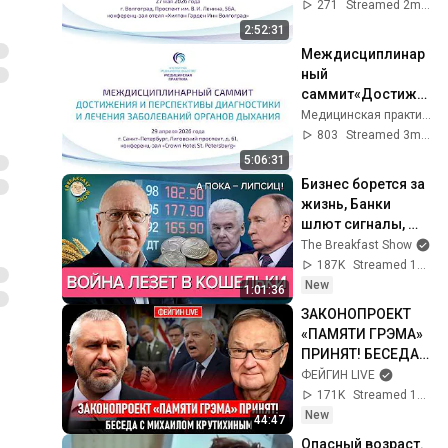
диагностики и 
271
Streamed 2mo ago
лечения 
2:52:31
заболеваний 
Междисциплинар
органов дыхания»
ный 
саммит«Достиже
ния и перспективы 
Медицинская практика
диагностики и 
803
Streamed 3mo ago
лечения 
5:06:31
заболеваний 
Бизнес борется за 
органов дыхания»
жизнь, Банки 
шлют сигналы, 
Аграрии в беде. 
The Breakfast Show
Игорь Липсиц
187K
Streamed 14h ago
New
1:01:36
ЗАКОНОПРОЕКТ 
«ПАМЯТИ ГРЭМА» 
ПРИНЯТ! БЕСЕДА С 
МИХАИЛОМ 
ФЕЙГИН LIVE
КРУТИХИНЫМ
171K
Streamed 12h ago
New
44:47
Опасный возраст. 