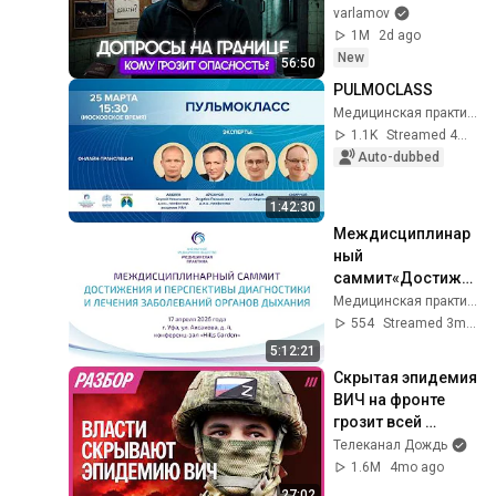
зоне риска? | 
varlamov
Допросы 
1M
2d ago
уехавших, 
New
56:50
вопросы про ВСУ
PULMOCLASS
Медицинская практика
1.1K
Streamed 4mo ago
Auto-dubbed
1:42:30
Междисциплинар
ный 
саммит«Достиже
ния и перспективы 
Медицинская практика
диагностики и 
554
Streamed 3mo ago
лечения 
5:12:21
заболеваний 
Скрытая эпидемия 
органов дыхания»
ВИЧ на фронте 
грозит всей 
России
Телеканал Дождь
1.6M
4mo ago
27:02