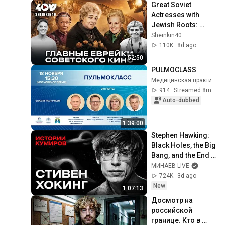
Great Soviet 
Actresses with 
Jewish Roots: 
Ranevskaya, 
Sheinkin40
Peltzer, 
110K
8d ago
Bystritskaya. Faina 
52:50
Bulavina
PULMOCLASS
Медицинская практика
914
Streamed 8mo ago
Auto-dubbed
1:39:00
Stephen Hawking: 
Black Holes, the Big 
Bang, and the End 
of the Universe / 
МИНАЕВ LIVE
Idol Stories / 
724K
3d ago
MINAEV
New
1:07:13
Досмотр на 
российской 
границе. Кто в 