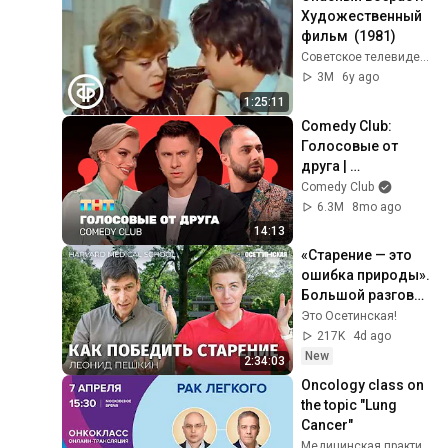
Художественный 
фильм  (1981)
Советское телевидение. ГОСТЕЛЕРАДИОФОНД
3M
6y ago
1:25:11
Comedy Club: 
Голосовые от 
друга | 
Батрутдинов, 
Comedy Club
Карибидис, Шкуро 
6.3M
8mo ago
@ComedyClubRuss
14:13
ia
«Старение — это 
ошибка природы». 
Большой разговор 
с ученым из 
Это Осетинская!
Гарварда
217K
4d ago
New
2:34:03
Oncology class on 
the topic "Lung 
Cancer"
Медицинская практика