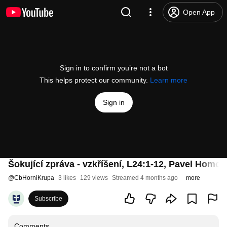
Open App
Sign in to confirm you’re not a bot
This helps protect our community.
Learn more
Sign in
Šokující zpráva - vzkříšení, L24:1-12, Pavel Homol
@
CbHorniKrupa
3 likes
129 views
Streamed 4 months ago
more
Subscribe
Comments