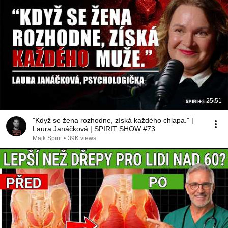
25:51
"Když se žena rozhodne, získá každého chlapa." |
Laura Janáčková | SPIRIT SHOW #73
Majk Spirit
•
39K views