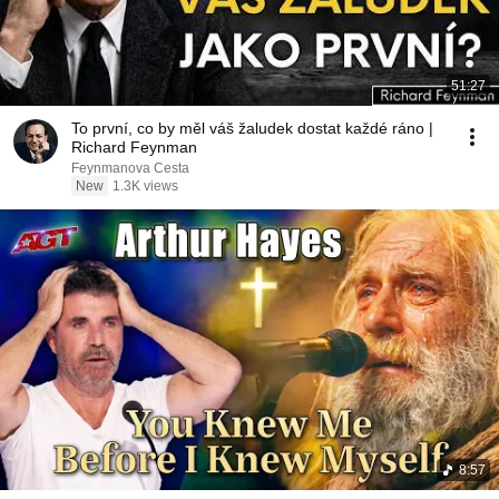
51:27
To první, co by měl váš žaludek dostat každé ráno |
Richard Feynman
Feynmanova Cesta
New
1.3K views
8:57