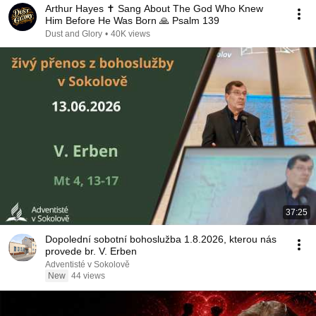
Arthur Hayes ✝️ Sang About The God Who Knew
Him Before He Was Born 🙏 Psalm 139
Dust and Glory
•
40K views
37:25
Dopolední sobotní bohoslužba 1.8.2026, kterou nás
provede br. V. Erben
Adventisté v Sokolově
New
44 views