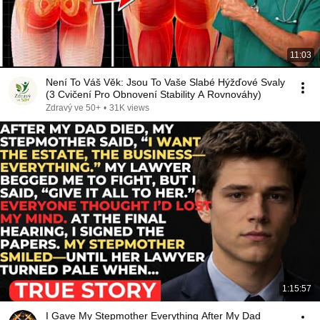
11:03
Není To Váš Věk: Jsou To Vaše Slabé Hýžďové Svaly
(3 Cvičení Pro Obnovení Stability A Rovnováhy)
Zdravý ve 50+
•
31K views
1:15:57
I Gave My Stepmother Everything After My Dad