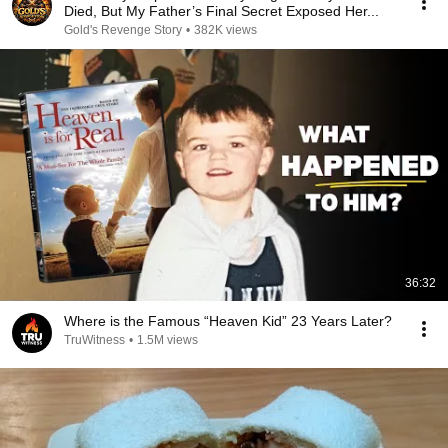
Died, But My Father’s Final Secret Exposed Her...
Gold's Revenge Story
•
382K views
36:32
Where is the Famous “Heaven Kid” 23 Years Later?
TruWitness
•
1.5M views