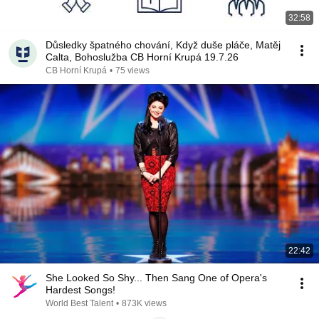
32:58
Důsledky špatného chování, Když duše pláče, Matěj
Calta, Bohoslužba CB Horní Krupá 19.7.26
CB Horní Krupá
•
75 views
22:42
She Looked So Shy... Then Sang One of Opera's
Hardest Songs!
World Best Talent
•
873K views