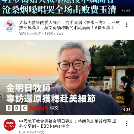
21:35
大叔为曾经的爱人登台，含泪演唱《在水一方》，不炫
技不飙高音，莫文蔚杨坤听的泪流满面！#费玉清 #任
柏儒 #天籁之战1 精华版 clip
SMG音乐频道
•
196K views
9:33
中國地下教會領袖金明日專訪：特朗普訪華後獲釋 成
外交罕例－ BBC News 中文
BBC News 中文