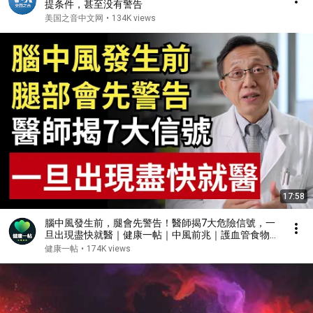
提条件，甚至没有警告
美国之音中文网
•
134K views
17:58
腦中風發生前，腿會先警告！醫師揭7大危險信號，一
旦出現盡快就醫｜健康一帖｜中風前兆｜護血管食物｜
腦中風症狀
健康一帖
•
174K views