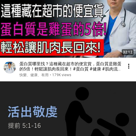
32:12
蛋白質哪里找？這種藏在超市的便宜貨，蛋白質是雞蛋
的5倍！輕鬆讓肌肉長回來！#蛋白質 #健康 #肌肉流
失 #肌少症
快樂、健康、有用
•
179K views