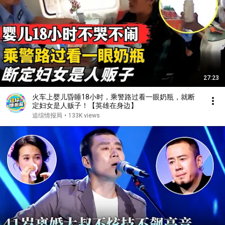
27:23
火车上婴儿昏睡18小时，乘警路过看一眼奶瓶，就断
定妇女是人贩子！【英雄在身边】
追综情报局
•
133K views