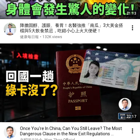
21:13
降膽固醇、護眼、養胃！名醫強推「南瓜」3大黃金搭
檔與5大飲食禁忌，吃錯小心上火大便硬！
健康每日報
•
132K views
22:17
Once You're In China, Can You Still Leave? The Most
Dangerous Clause in the New Exit Regulations ...