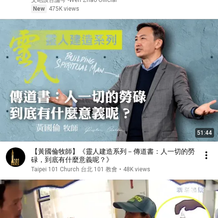
文昭談古論今 -Wen Zhao Official
New
475K views
51:44
【黃國倫牧師】《靈人建造系列－傳道書：人一切的勞
碌，到底有什麼意義呢？》
Taipei 101 Church 台北 101 教會
•
48K views