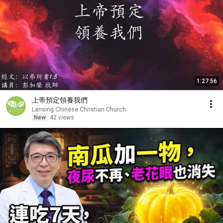
1:27:56
上帝預定領養我們
Lansing Chinese Christian Church
New
42 views