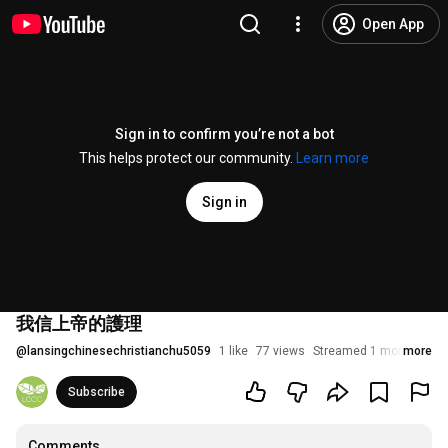
Open App
Sign in to confirm you’re not a bot
This helps protect our community.
Learn more
Sign in
我信上帝的護理
@
lansingchinesechristianchu5059
1 like
77 views
Streamed 1 month ago
more
Subscribe
Comments