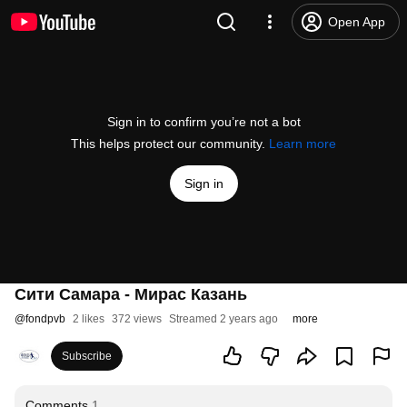
Open App
Sign in to confirm you’re not a bot
This helps protect our community.
Learn more
Sign in
Сити Самара - Мирас Казань
@
fondpvb
2 likes
372 views
Streamed 2 years ago
more
Subscribe
Comments
1