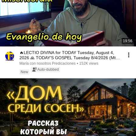
19:56
🔥LECTIO DIVINA for TODAY Tuesday, August 4,
2026 🙏 TODAY'S GOSPEL Tuesday 8/4/2026 (Mt
15:1-2, 10...
María con nosotros Predicaciones
•
152K views
Auto-dubbed
New