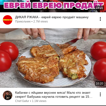
19:21
ДИКАЯ РЖАКА - еврей еврею продаёт машину
Прикольчик
•
2.7M views
10:20
Кабачки с яйцами вкуснее мяса! Мало кто знает
секрет! Бабушка научила готовить рецепт за 15
минут
Chef Gafur
•
1.1M views