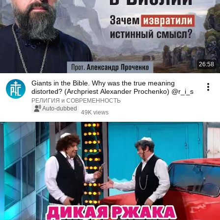
26:58
Giants in the Bible. Why was the true meaning
distorted? (Archpriest Alexander Prochenko) @r_i_s
РЕЛИГИЯ и СОВРЕМЕННОСТЬ
Auto-dubbed
49K views