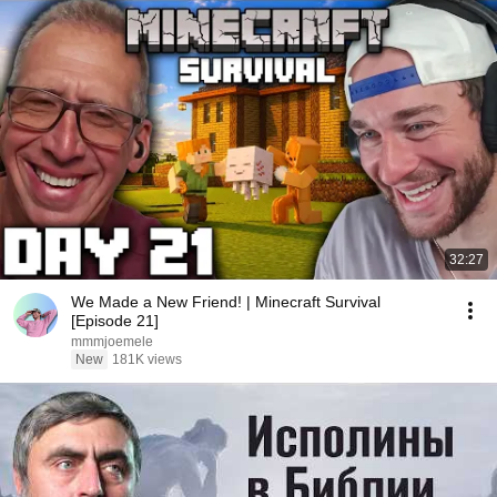
32:27
We Made a New Friend! | Minecraft Survival
[Episode 21]
mmmjoemele
New
181K views