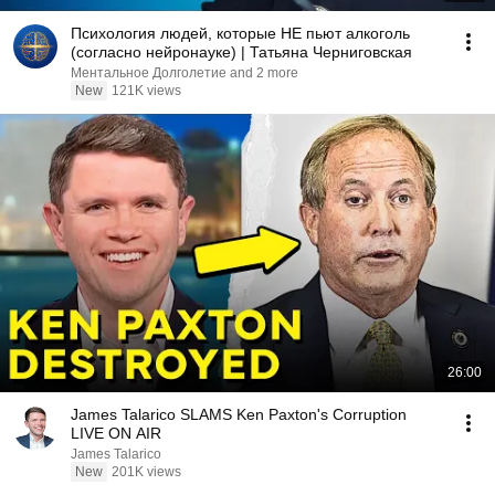
Психология людей, которые НЕ пьют алкоголь
(согласно нейронауке) | Татьяна Черниговская
Ментальное Долголетие and 2 more
New
121K views
26:00
James Talarico SLAMS Ken Paxton's Corruption
LIVE ON AIR
James Talarico
New
201K views