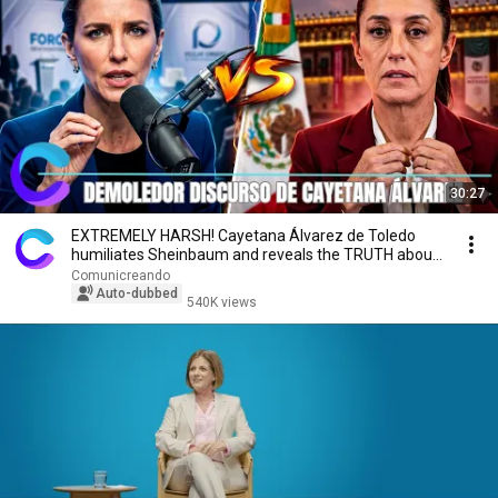
30:27
EXTREMELY HARSH! Cayetana Álvarez de Toledo
humiliates Sheinbaum and reveals the TRUTH about
Mexico
Comunicreando
Auto-dubbed
540K views