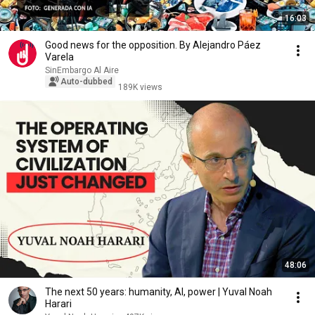
16:03
Good news for the opposition. By Alejandro Páez
Varela
SinEmbargo Al Aire
Auto-dubbed
189K views
48:06
The next 50 years: humanity, AI, power | Yuval Noah
Harari