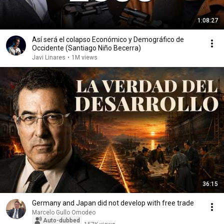
1:08:27
Así será el colapso Económico y Demográfico de
Occidente (Santiago Niño Becerra)
Javi Linares
•
1M views
36:15
Germany and Japan did not develop with free trade
Marcelo Gullo Omodeo
Auto-dubbed