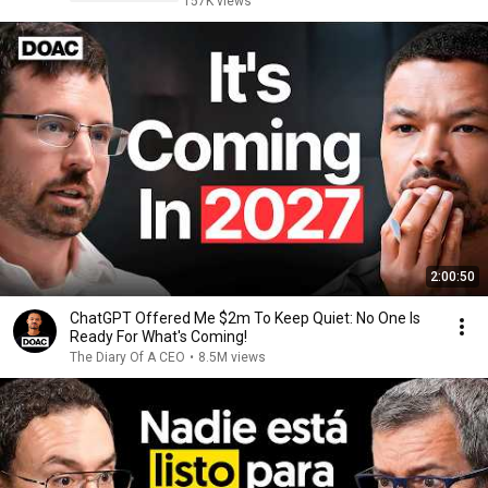
157K views
2:00:50
ChatGPT Offered Me $2m To Keep Quiet: No One Is
Ready For What's Coming!
The Diary Of A CEO
•
8.5M views