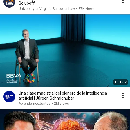
Goluboff
University of Virginia School of Law
•
37K views
1:01:57
Una clase magistral del pionero de la inteligencia
artificial | Jürgen Schmidhuber
AprendemosJuntos
•
2M views