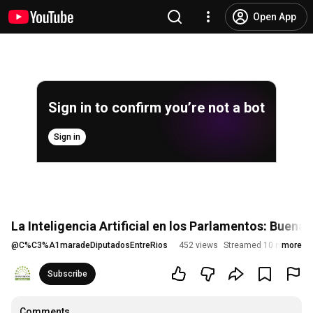
Open App
Sign in to confirm you’re not a bot
Sign in
La Inteligencia Artificial en los Parlamentos: Buena
@
C%C3%A1maradeDiputadosEntreRios
452 views
Streamed 10 months 
more
Subscribe
Comments