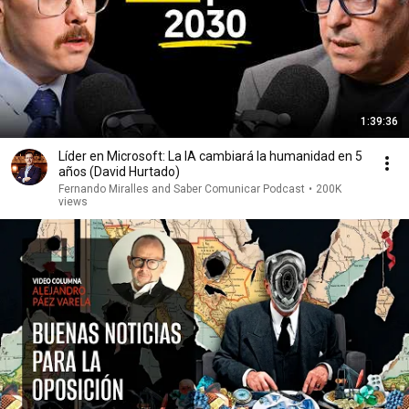
1:39:36
Líder en Microsoft: La IA cambiará la humanidad en 5
años (David Hurtado)
Fernando Miralles and Saber Comunicar Podcast
•
200K
views