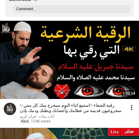
Comment...
1:50:14
✨رقية الشفاء✨استمع اثناء النوم سيخرج منك كل مس
وسحروعيون قديمة من عظامك وأعصابك وبطنك ودمك بإذن
الله
آيات بينات - قرآن كريم
New
154K views