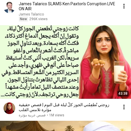
James Talarico SLAMS Ken Paxton's Corruption LIVE
ON AIR
James Talarico
New
296K views
43:38
زوجتي تُطعِمُني الجوز كلَّ ليلة قبل النوم | قصص حقيقية
مؤثرة تلامس القلب
1M views
•
قصص عربية مؤثرة