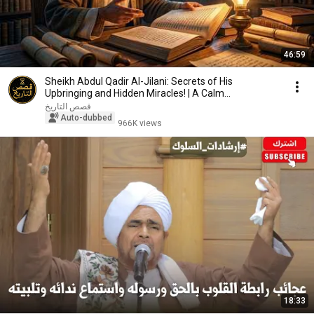
46:59
Sheikh Abdul Qadir Al-Jilani: Secrets of His
Upbringing and Hidden Miracles! | A Calm
Documentary...
قصص التاريخ
Auto-dubbed
966K views
18:33