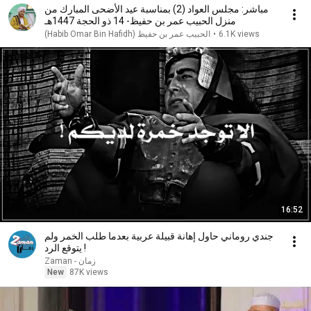
مباشر: مجلس العواد (2) بمناسبة عيد الأضحى المبارك من
منزل الحبيب عمر بن حفيظ- 14 ذو الحجة 1447هـ
•
6.1K views
16:52
جندي روماني حاول إهانة قبيلة عربية بعدما طلب الخمر ولم
يتوقع الرد !
Zaman - زمان
New
87K views