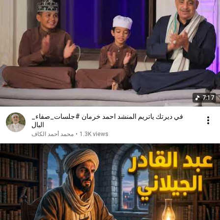
7:17
في ديرتك ياتريم المنشد احمد خرمان #جلسات_صفاء_
البال
1.3K views
•
محمد أحمد الكاف