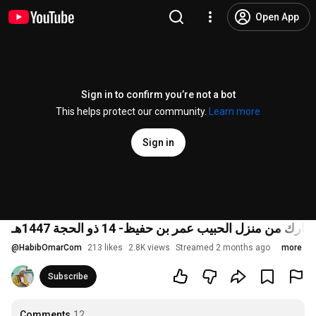
Open App
Sign in to confirm you’re not a bot
This helps protect our community.
Learn more
Sign in
@
HabibOmarCom
213 likes
2.8K views
Streamed 2 months ago
more
Subscribe
Comments
12