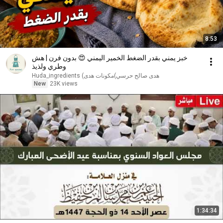
8:53
خبز يمني بقدر الضغط الخمير اليمني 😍 بدون فرن | هش
وطري ولذيذ
Huda_ingredients (هدى صالح حرسي)مكونات هدى
New
23K views
1:34:34