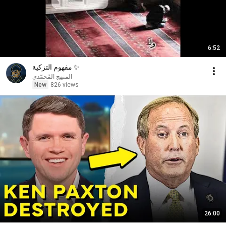
6:52
مفهوم التزكية ✨️
المنهج المُحمّدي
New
826 views
26:00