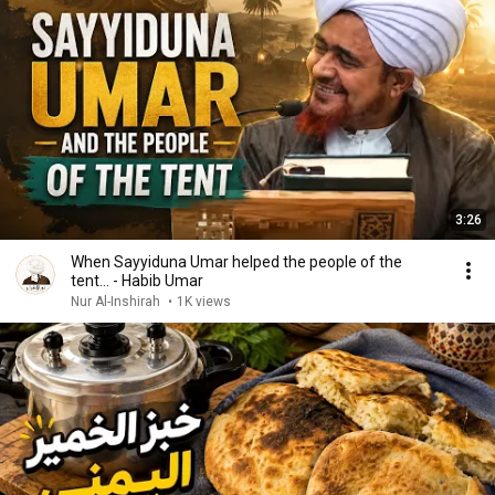
3:26
When Sayyiduna Umar helped the people of the
tent... - Habib Umar
Nur Al-Inshirah
•
1K views