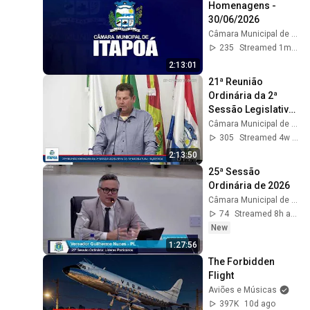
Homenagens - 
30/06/2026
Câmara Municipal de Itapoá Oficial
235
Streamed 1mo ago
2:13:01
21ª Reunião 
Ordinária da 2ª 
Sessão Legislativa 
da 10ª Legislatura - 
Câmara Municipal de Itapoá Oficial
Data: 06/07/2026
305
Streamed 4w ago
2:13:50
25ª Sessão 
Ordinária de 2026
Câmara Municipal de Paiçandu Oficial
74
Streamed 8h ago
New
1:27:56
The Forbidden 
Flight
Aviões e Músicas
397K
10d ago