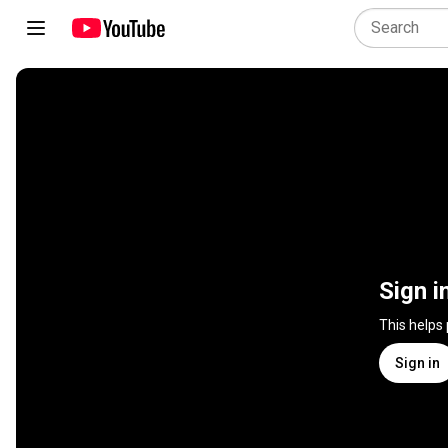
Sign i
This helps
Sign in