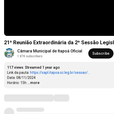
21ª Reunião Extraordinária da 2ª Sessão Legisl
Câmara Municipal de Itapoá Oficial
Subscribe
1.87K subscribers
117 views
Streamed 1 year ago
Link da pauta: 
https://sapl.itapoa.sc.leg.br/sessao/...
Data: 08/11/2024

Horário: 15h
...more
Comments