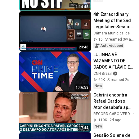
1:14:48
4th Extraordinary 
Meeting of the 2nd 
Legislative Session 
of the 10th 
Câmara Municipal de Itapoá Oficial
Legislature - Date: 
16
Streamed 3w ago
07/09/2026
Auto-dubbed
23:46
LULINHA VÊ 
VAZAMENTO DE 
DADOS A FLÁVIO E 
PEDE APURAÇÃO | 
CNN Brasil
CNN PRIME TIME
60K
Streamed 2d ago
New
1:46:53
Cabrini encontra 
Rafael Cardoso: 
Ator desabafa após 
internação ‘Pensei 
RECORD CABO VERDE
que ia morrer 
119K
2d ago
sozinho’
New
17:44
Sessão Solene de 