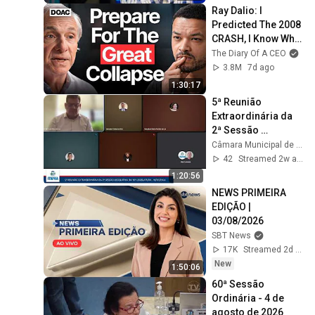
Ray Dalio: I 
Predicted The 2008 
CRASH, I Know What 
Comes Next!
The Diary Of A CEO
3.8M
7d ago
1:30:17
5ª Reunião 
Extraordinária da 
2ª Sessão 
Legislativa da 10ª 
Câmara Municipal de Itapoá Oficial
Legislatura - Data: 
42
Streamed 2w ago
16/07/2026
1:20:56
NEWS PRIMEIRA 
EDIÇÃO | 
03/08/2026
SBT News
17K
Streamed 2d ago
New
1:50:06
60ª Sessão 
Ordinária - 4 de 
agosto de 2026