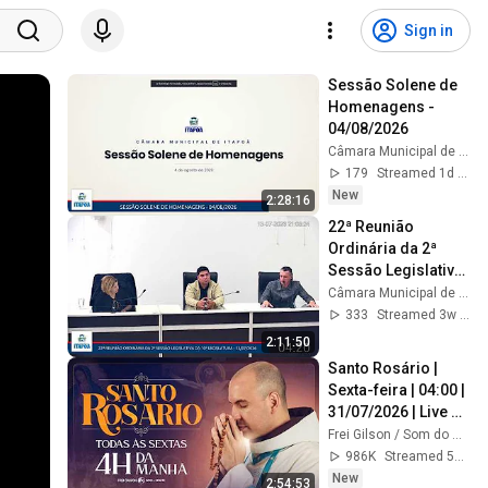
Sign in
Sessão Solene de 
Homenagens - 
04/08/2026
Câmara Municipal de Itapoá Oficial
179
Streamed 1d ago
New
2:28:16
22ª Reunião 
Ordinária da 2ª 
Sessão Legislativa 
da 10ª Legislatura - 
Câmara Municipal de Itapoá Oficial
Data: 13/07/2026
333
Streamed 3w ago
2:11:50
Santo Rosário | 
Sexta-feira | 04:00 | 
31/07/2026 | Live 
Ao vivo
Frei Gilson / Som do Monte - OFICIAL
986K
Streamed 5d ago
New
2:54:53