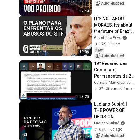
Auto-dubbed
32:48
IT'S NOT ABOUT 
MORAES. It’s about 
the future of Brazil | 
OPINIÃO NA MESA
Gazeta do Povo
14K
1d ago
New
19:06
Auto-dubbed
19ª Reunião das 
Comissões 
Permanentes da 2ª 
Sessão Legislativa 
Câmara Municipal de Itapoá Oficial
da 10ª Legislatura - 
37
Streamed 1mo ago
23/06/2026
1:23:25
Luciano Subirá | 
THE POWER OF 
DECISION
Luciano Subirá
68K
13d ago
Auto-dubbed
45:12