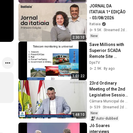
JORNAL DA 
ITATIAIA 1ª EDIÇÃO 
- 03/08/2026
Itatiaia
9.5K
Streamed 2d ago
New
2:30:10
Save Millions with 
Superior SCADA 
Remote Site 
Monitoring
DpsTV
2.9K
8y ago
1:01:22
23rd Ordinary 
Meeting of the 2nd 
Legislative Session 
of the 10th 
Câmara Municipal de Itapoá Oficial
Legislature - Date: 
539
Streamed 2d ago
08/03/2026
New
1:48:10
Auto-dubbed
Jô Soares 
interviews 