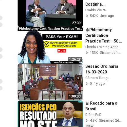
Costinha, 
September 19, 1989
Evaldo Vieira
542K
4mo ago
27:39
🩸Phlebotomy 
Certification 
Practice Test – 50 
Questions to Help 
Florida Training Academy
You PASS!
153K
Streamed 1y ago
1:26:28
Sessão Ordinária 
16-03-2020
Câmara Turuçu
0
1y ago
1:00:03
🚨 Recado para o 
Brasil
Diário PcD
4.9K
Streamed 2d ago
New