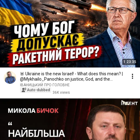
1:23:35
🚨 Ukraine is the new Israel! - What does this mean? |
@Mykhailo_Panochko on justice, God, and the...
ІВАНИЦЬКИЙ ПРО ГОЛОВНЕ
Auto-dubbed
36K views