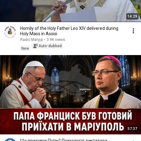
14:29
Homily of the Holy Father Leo XIV delivered during
Holy Mass in Assisi
Radio Maryja
•
3.9K views
Auto-dubbed
New
57:37
Що приховує Путін? Психологія диктатора,