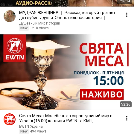
1:26:14
МУДРАЯ ЖЕНЩИНА ｜ Рассказ, который трогает
до глубины души. Очень сильная история ｜
Аудио рассказ.
Душевный Мир Историй
New
121K views
52:26
Свята Меса і Молебень за справедливий мир в
Україні (15:00) каплиця EWTN та КМЦ
EWTN Україна
New
494 views