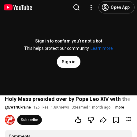
Open App
Sign in to confirm you’re not a bot
This helps protect our community.
Learn more
Sign in
Holy Mass presided over by Pope Leo XIV with the bl
@
EWTNUkraine
126 likes
1.8K views
Streamed 1 month ago
more
Subscribe
Comments