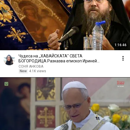
1:16:46
Чудеса на ,,ХАВАЙСКАТА" СВЕТА
БОГОРОДИЦА.Разказва епископ Ириней
Лондонски и Западно-Европейски
СОНЯ АНКОВА
New
4.1K views