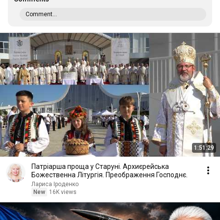
Comment...
1:51:29
Патріарша проща у Старуні. Архиєрейська
Божественна Літургія. Преображення Господнє.
Лариса Іроденко
New
16K views