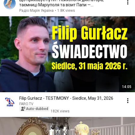
таємниці Маріуполя та візит Папи —
Апостольський нунцій
Радіо Марія Україна
•
1.8K views
14:05
Filip Gurłacz - TESTIMONY - Siedlce, May 31, 2026
FARO.TV
Auto-dubbed
182K views