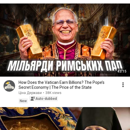
43:15
How Does the Vatican Earn Billions? The Pope’s
Secret Economy | The Price of the State
Ціна Держави
•
38K views
Auto-dubbed
New