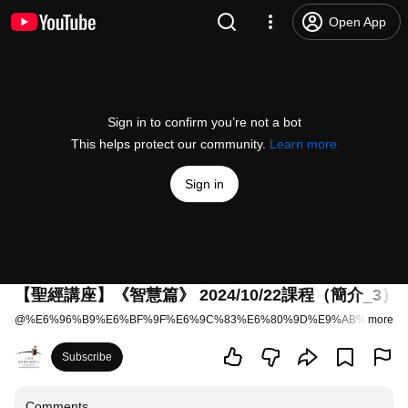
Open App
Sign in to confirm you’re not a bot
This helps protect our community.
Learn more
Sign in
【聖經講座】《智慧篇》 2024/10/22課程（簡介_3）
@
%E6%96%B9%E6%BF%9F%E6%9C%83%E6%80%9D%E9%AB%98%E8
more
Subscribe
Comments