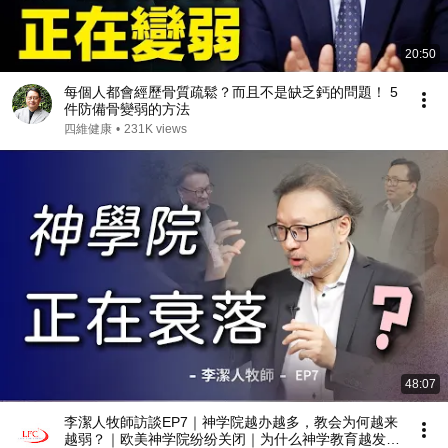
20:50
每個人都會經歷骨質疏鬆？而且不是缺乏鈣的問題！ 5
件防備骨變弱的方法
四維健康
•
231K views
48:07
李潔人牧師訪談EP7｜神学院越办越多，教会为何越来
越弱？｜欧美神学院纷纷关闭｜为什么神学教育越发