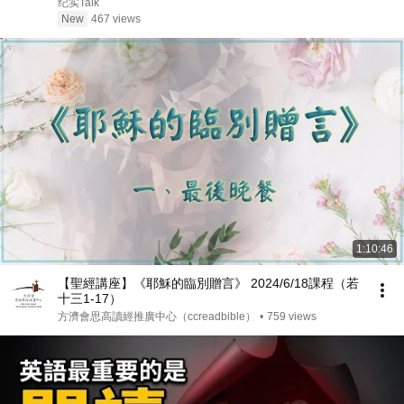
纪实Talk
New
467 views
1:10:46
【聖經講座】《耶穌的臨別贈言》 2024/6/18課程（若
十三1-17）
方濟會思高讀經推廣中心（ccreadbible）
•
759 views