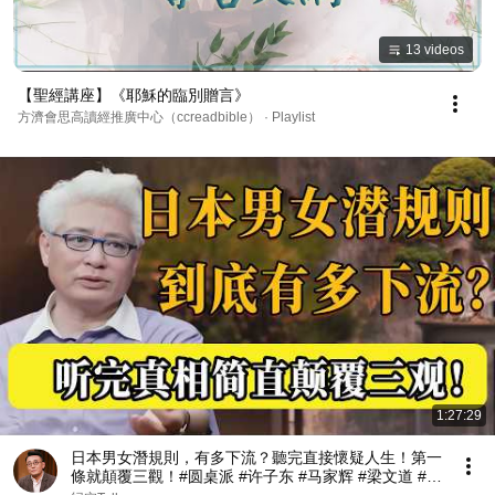
13 videos
【聖經講座】《耶穌的臨別贈言》
方濟會思高讀經推廣中心（ccreadbible） · Playlist
1:27:29
日本男女潛規則，有多下流？聽完直接懷疑人生！第一
條就顛覆三觀！#圆桌派 #许子东 #马家辉 #梁文道 #观
复嘟嘟 #马未都 #纪实talk