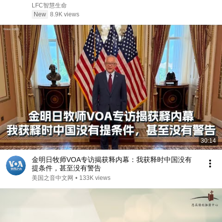
达，教会反而越衰落？
LFC智慧生命
New
8.9K views
30:14
金明日牧师VOA专访揭获释内幕：我获释时中国没有
提条件，甚至没有警告
美国之音中文网
•
133K views