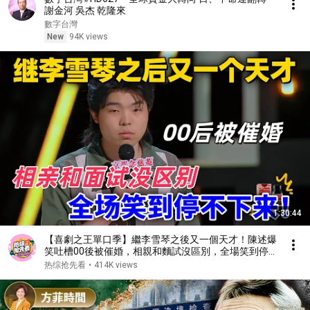
謝金河 吳杰 乾隆來
數字台灣
New
94K views
1:30:44
【喜劇之王單口季】繼李雪琴之後又一個天才！陳述爆
笑吐槽00後被催婚，相親和麵試沒區別，全場笑到停
不下來！#喜剧 #搞笑 #standupcomedy #脱口秀
热综抢先看
•
414K views