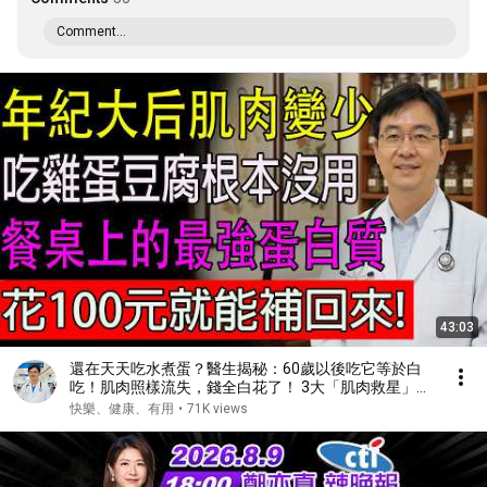
Comment...
43:03
還在天天吃水煮蛋？醫生揭秘：60歲以後吃它等於白
吃！肌肉照樣流失，錢全白花了！ 3大「肌肉救星」食
物， 幫你找迴力量！#健康#健康飲食 #養老生活 #老
快樂、健康、有用
•
71K views
年健康 #樂齡健康