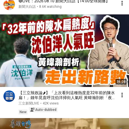
🔴LIVE：2026.08.10 新聞大白話【14:00全球開播】
新聞大白話
•
8.6K watching
36:08
【三立辣政論🌶️】「上次看到這種熱度是32年前的陳水
扁！」鍾年晃直呼沈伯洋掃街人氣旺 黃暐瀚剖析「夜
市政治學」 直言他走出新路數！民進黨拚陸戰 許淑華
三立新聞LIVE
•
42K views
還原4小時掃街盛況！｜三立新聞LIVE
Auto-dubbed
New