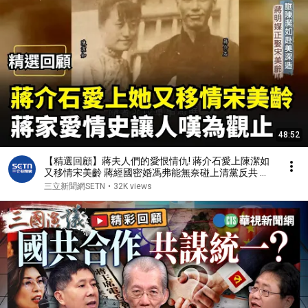
48:52
【精選回顧】蔣夫人們的愛恨情仇! 蔣介石愛上陳潔如
又移情宋美齡 蔣經國密婚馮弗能無奈碰上清黨反共 轟
轟烈烈的蔣家愛情史讓人嘆為觀止｜三立新聞網
三立新聞網SETN
•
32K views
SETN.com