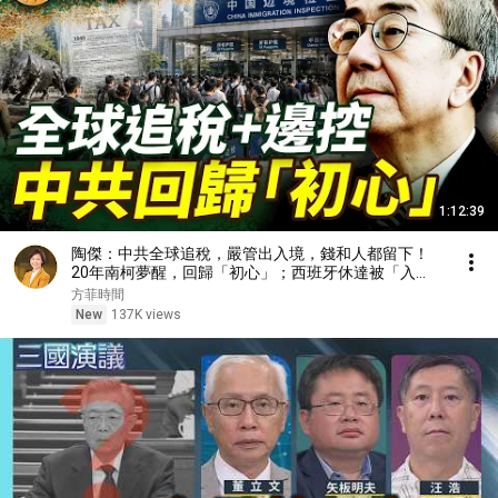
1:12:39
陶傑：中共全球追稅，嚴管出入境，錢和人都留下！
20年南柯夢醒，回歸「初心」；西班牙休達被「入
侵」，歐洲移民問題無解？
方菲時間
New
137K views