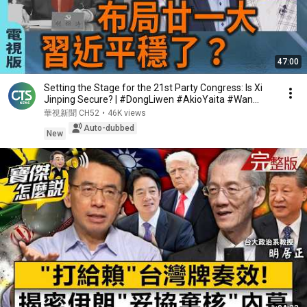
47:00
Setting the Stage for the 21st Party Congress: Is Xi
Jinping Secure? | #DongLiwen #AkioYaita #Wan...
華視新聞 CH52
•
46K views
Auto-dubbed
New