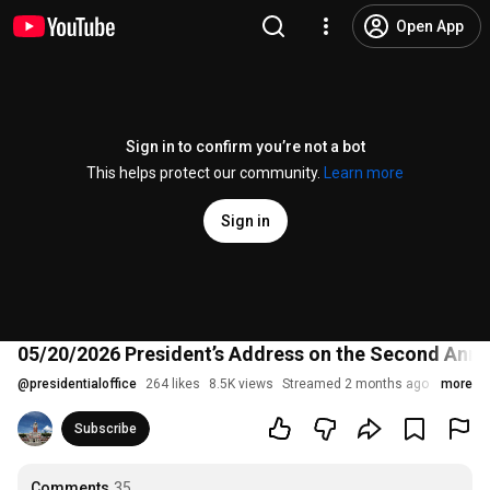
Open App
Sign in to confirm you’re not a bot
This helps protect our community.
Learn more
Sign in
05/20/2026 President’s Address on the Second Anniv
@
presidentialoffice
264 likes
8.5K views
Streamed 2 months ago
more
Subscribe
Comments
35