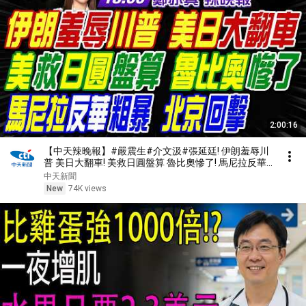
2:00:16
【中天辣晚報】#嚴震生#介文汲#張延廷! 伊朗羞辱川
普 美日大翻車! 美救日圓盤算 魯比奧慘了! 馬尼拉反華
粗暴 北京回擊!｜鄭亦真辣晚報20260809完整版 @中
中天新聞
天新聞CtiNews
New
74K views