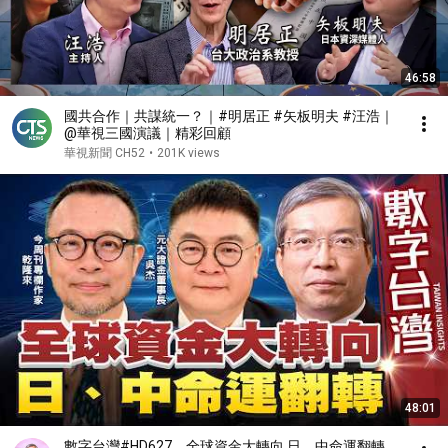
46:58
國共合作｜共謀統一？｜#明居正 #矢板明夫 #汪浩｜
@華視三國演議｜精彩回顧
華視新聞 CH52
•
201K views
48:01
數字台灣#HD627 全球資金大轉向 日、中命運翻轉