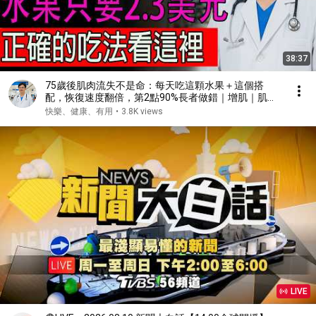
38:37
75歲後肌肉流失不是命：每天吃這顆水果＋這個搭
配，恢復速度翻倍，第2點90%長者做錯｜增肌｜肌少
症｜長者健康 !
快樂、健康、有用
•
3.8K views
LIVE