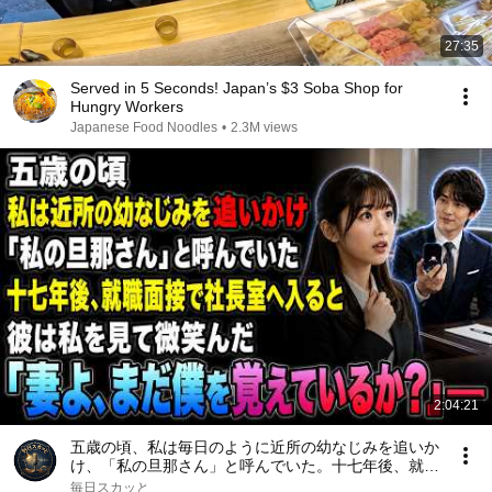
27:35
Served in 5 Seconds! Japan’s $3 Soba Shop for
Hungry Workers
Japanese Food Noodles
•
2.3M views
2:04:21
五歳の頃、私は毎日のように近所の幼なじみを追いか
け、「私の旦那さん」と呼んでいた。十七年後、就職
面接で社長室へ入ると、彼は私を見て微笑んだ。「妻
毎日スカッと