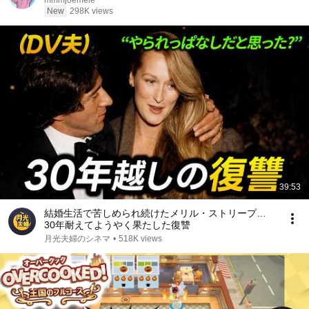
mmmjoemele
New
298K views
39:53
結婚生活で苦しめられ続けたメリル・ストリープ…
30年耐えてようやく果たした復讐
月光夫婦のシネマ
•
518K views