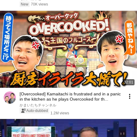
よ、まだ僕を覚えているか？」――
New
70K views
32:01
[Overcooked] Kamaitachi is frustrated and in a panic
in the kitchen as he plays Overcooked for th...
かまいたちチャンネル
Auto-dubbed
1.2M views