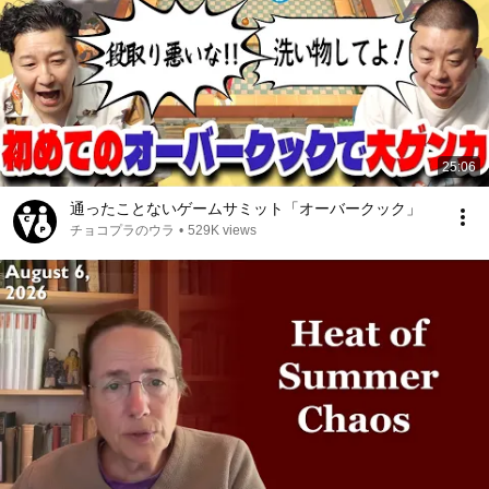
25:06
通ったことないゲームサミット「オーバークック」
チョコプラのウラ
•
529K views