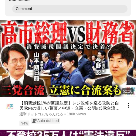
Comment...
52:26
【消費減税1%が閣議決定】レジ改修を巡る攻防と自
民党内の激しい葛藤／中道・立憲・公明の3党合流構
想に浮上した「第4の選択肢」とは？【今野忍×山本
選挙ドットコムちゃんねる
•
190K views
期日前】｜選挙ドットコム
Auto-dubbed
New