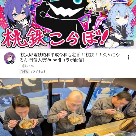
2:25:30
[桃太郎電鉄昭和平成令和も定番！]桃鉄！！久々にや
るんぞ[個人勢Vtuber][コラボ配信]
白猫ハル
New
76 views