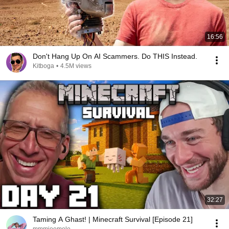
16:56
Don't Hang Up On AI Scammers. Do THIS Instead.
Kitboga
•
4.5M views
32:27
Taming A Ghast! | Minecraft Survival [Episode 21]