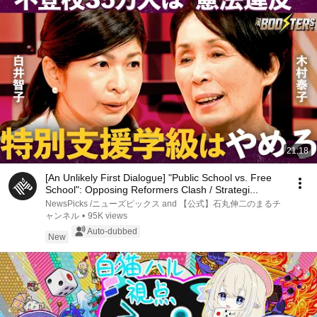
21:18
[An Unlikely First Dialogue] "Public School vs. Free
School": Opposing Reformers Clash / Strategi...
NewsPicks /ニューズピックス and 【公式】石丸伸二のまるチ
ャンネル
•
95K views
Auto-dubbed
New