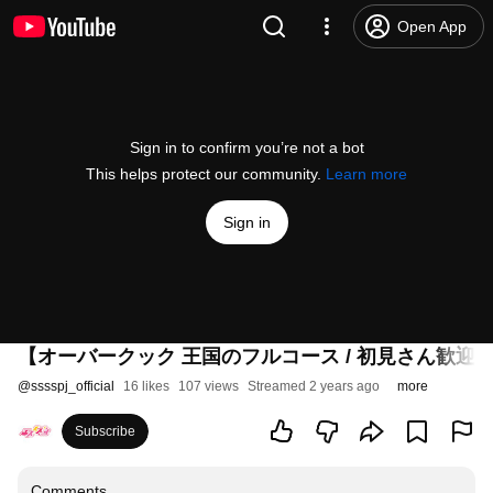
Open App
Sign in to confirm you’re not a bot
This helps protect our community.
Learn more
Sign in
【オーバークック 王国のフルコース / 初見さん歓
@
sssspj_official
16 likes
107 views
Streamed 2 years ago
more
Subscribe
Comments