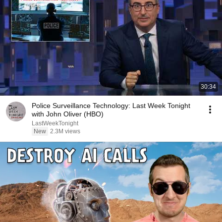
30:34
Police Surveillance Technology: Last Week Tonight
with John Oliver (HBO)
LastWeekTonight
New
2.3M views