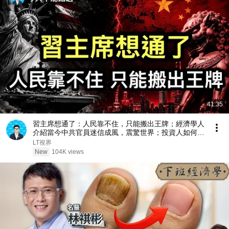
41:35
習主席想通了：人民靠不住，只能搬出王牌；經濟學人
介紹當今中共官員迷信成風，震驚世界；投資人如何重
新面臨資產配置與稅務的考驗？
LT視界
New
104K views