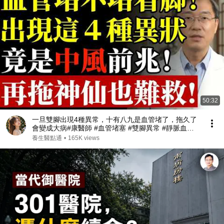
50:32
一旦雙腳出現4種異常，十有八九是血管堵了，拖久了
會變成大病#康醫師 #血管堵塞 #雙腳異常 #靜脈血栓 #
肺栓塞 #銀髮族養生 #猝死預防 #血液循環 #健康誤區
養生醫點通
•
165K views
#早知早受益