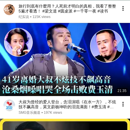
旅行到底有什麼用？人死前才明白的真相，我看了整整
5遍才看透！ #梁文道 #圆桌派 #一千零一夜 #读书
纪实说
•
115K views
21:35
大叔为曾经的爱人登台，含泪演唱《在水一方》，不炫
技不飙高音，莫文蔚杨坤听的泪流满面！#费玉清 #任
柏儒 #天籁之战1 精华版 clip
SMG音乐频道
•
197K views