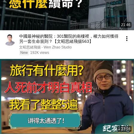
21:46
中國最神秘的醫院：301醫院的南樓裡，權力如何獲得
另一套生命規則？【文昭思緒飛揚563】
文昭思緒飛揚 - Wen Zhao Studio
New
192K views
1:23:16