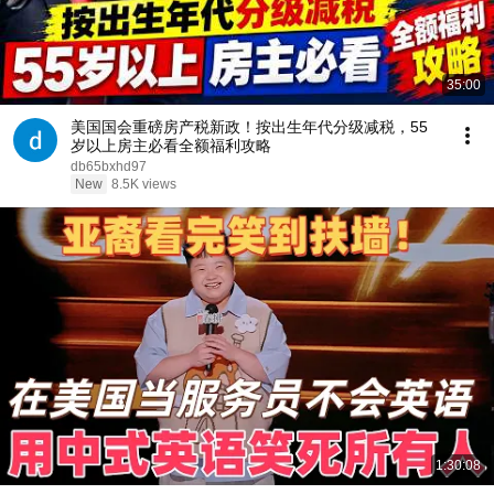
35:00
美国国会重磅房产税新政！按出生年代分级减税，55
岁以上房主必看全额福利攻略
db65bxhd97
New
8.5K views
1:30:08