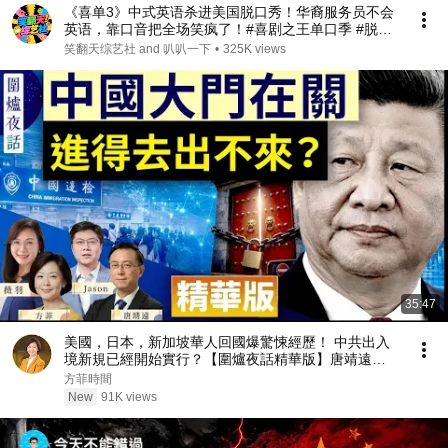
《喜单3》中式英语杀进美国脱口秀！华裔服务员不会
英语，靠口音把全场笑疯了！#喜剧之王单口季 #脱口
秀 #搞笑 #喜剧 #funny #综艺
笑翻天综艺社 and 叭叭一下
•
325K views
35:47
美國，日本，新加坡華人回國爆驚悚經歷！ 中共出入
境新規已經開始實行？【圍爐夜話精華版】唐靖遠
Jason 薇羽 方菲
方菲時間
New
91K views