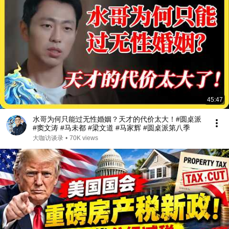
45:47
水哥为何只能过无性婚姻？天才的代价太大！#圆桌派
#窦文涛 #马未都 #梁文道 #马家辉 #圆桌派第八季
大咖访谈录
•
70K views