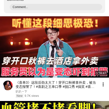
Comment...
1:59:47
《喜单3》这段后劲太大了！穿开口秋裤拿外卖，被当
变态报警了！#喜剧之王单口季 #脱口秀 #搞笑 #喜剧
#funny #综艺
叭叭一下
New
9.7K views