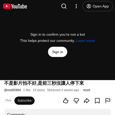
Open App
Sign in to confirm you’re not a bot
This helps protect our community.
Learn more
Sign in
不是影片拍不好,是前三秒沒讓人停下來
@
molti5884
1 like
19 views
Streamed 4 weeks ago
more
Subscribe
Comments