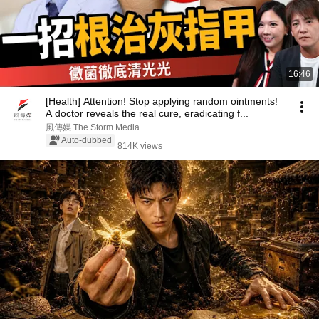
16:46
[Health] Attention! Stop applying random ointments!
A doctor reveals the real cure, eradicating f...
風傳媒 The Storm Media
Auto-dubbed
814K views