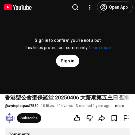
Open App
Sign in to confirm you’re not a bot
This helps protect our community.
Learn more
Sign in
香港聖公會聖保羅堂 20250406 大齋期第五主日 聖餐崇拜
@
avdeptstpaul7580
10 likes
404 views
Streamed 1 year ago
more
Subscribe
Comments