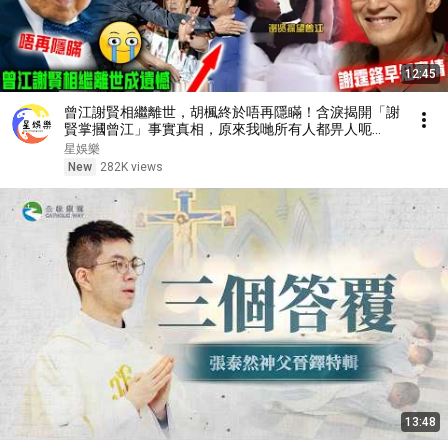
12:45
曾江謝賢相繼離世，胡楓終於唔再隱瞞！含淚揭開「謝
賢掌摑曾江」事實真相，原來我哋所有人都畀人呃
咗⋯⋯謝霆鋒早知實情！【星娛樂】#胡楓 #謝賢 #曾
星娛樂
江 #綜藝 #事實 #真相 #兄弟 #謝霆鋒
New
282K views
13:48