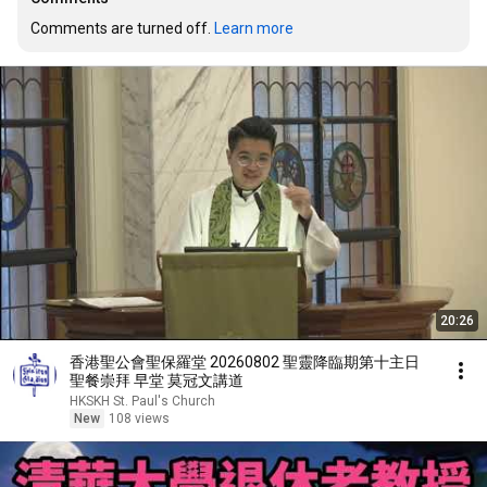
Comments are turned off. 
Learn more
20:26
香港聖公會聖保羅堂 20260802 聖靈降臨期第十主日
聖餐崇拜 早堂 莫冠文講道
HKSKH St. Paul's Church
New
108 views