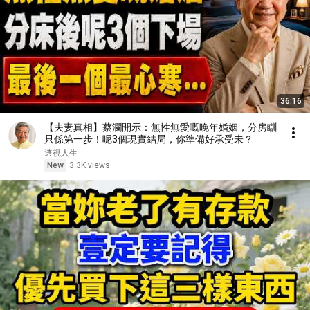
36:16
【夫妻真相】蔡瀾開示：無性無愛嘅晚年婚姻，分房瞓
只係第一步！呢3個現實結局，你準備好承受未？
透視人生
New
3.3K views