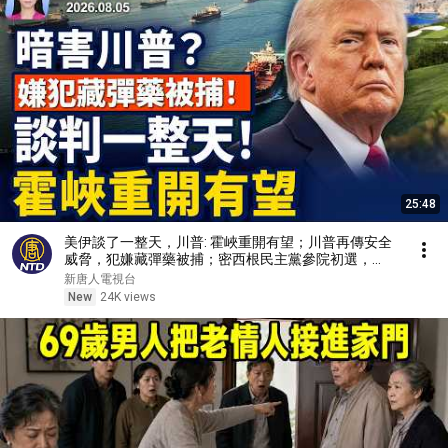
25:48
美伊談了一整天，川普: 霍峽重開有望；川普再傳安全
威脅，犯嫌藏彈藥被捕；密西根民主黨參院初選，
2028大選風向標；中國疫情再升溫，醫院爆滿，醫藥
新唐人電視台
短缺【早間環球直擊】2026-08-05
New
24K views