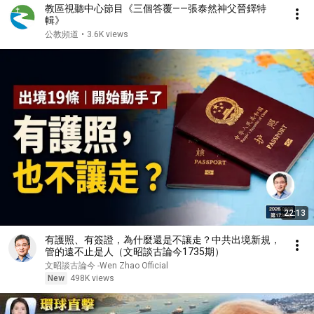
教區視聽中心節目《三個答覆——張泰然神父晉鐸特
輯》
公教頻道
•
3.6K views
22:13
有護照、有簽證，為什麼還是不讓走？中共出境新規，
管的遠不止是人（文昭談古論今1735期）
文昭談古論今 -Wen Zhao Official
New
498K views