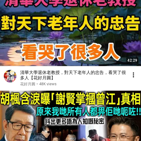
42:29
清華大學退休老教授，對天下老年人的忠告，看哭了很
多人【花好月圓】
花好月圓
•
48K views