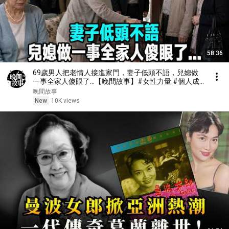
58:36
69歲男人把老情人接進家門，妻子低頭不語，兒媳做
一事全家人傻眼了...【晚間故事】#女性力量 #個人成
長 #經驗分享 #原創故事 #情感 #愛情 #心靈成長
晚間故事
New
10K views