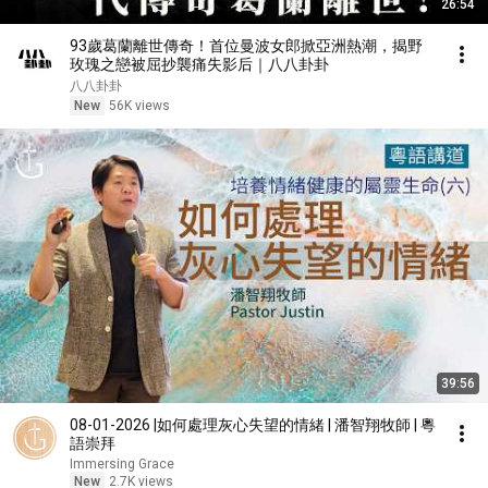
26:54
93歲葛蘭離世傳奇！首位曼波女郎掀亞洲熱潮，揭野
玫瑰之戀被屈抄襲痛失影后｜八八卦卦
八八卦卦
New
56K views
39:56
08-01-2026 |如何處理灰心失望的情緒 | 潘智翔牧師 | 粵
語崇拜
Immersing Grace
New
2.7K views