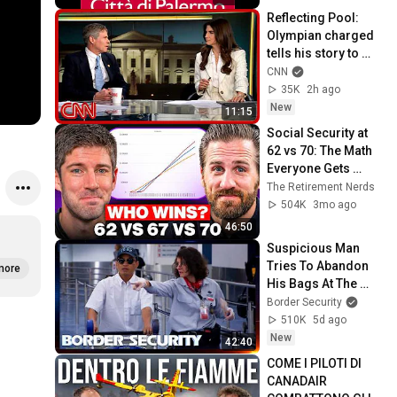
Reflecting Pool: 
Olympian charged 
tells his story to 
Kaitlan Collins
CNN
35K
2h ago
New
11:15
Social Security at 
62 vs 70: The Math 
Everyone Gets 
Wrong
The Retirement Nerds
504K
3mo ago
46:50
Suspicious Man 
Tries To Abandon 
more
His Bags At The 
Border | DOUBLE 
Border Security
EPISODE | Border 
510K
5d ago
Security Australia
New
42:40
COME I PILOTI DI 
CANADAIR 