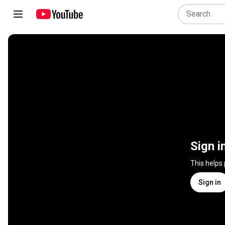
Sign i
This helps
Sign in