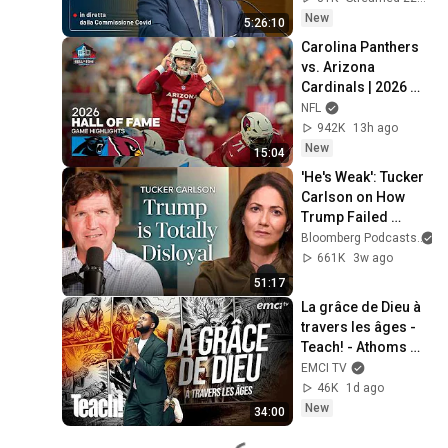
New
5:26:10
Carolina Panthers 
vs. Arizona 
Cardinals | 2026 
Hall of Fame Game 
NFL
Highlights
942K
13h ago
New
15:04
'He's Weak': Tucker 
Carlson on How 
Trump Failed 
America | The 
Bloomberg Podcasts
a
Mishal Husain 
661K
3w ago
Show
51:17
La grâce de Dieu à 
travers les âges - 
Teach! - Athoms 
Mbuma
EMCI TV
46K
1d ago
New
34:00