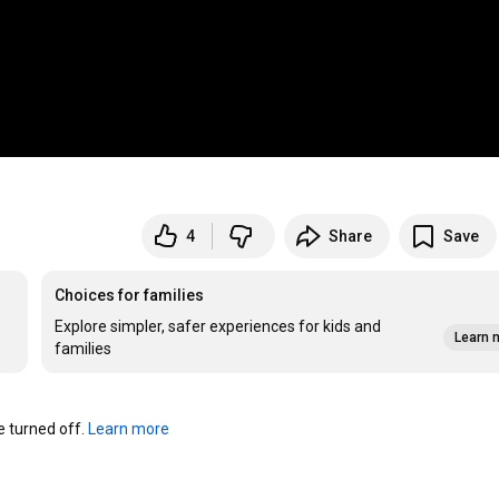
4
Share
Save
Choices for families
Explore simpler, safer experiences for kids and
Learn 
families
turned off. 
Learn more