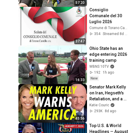
57:20
Consiglio 
Comunale del 30 
Luglio 2026
Comune di Torano Castello
354
Streamed 8d ago
37:47
Ohio State has an 
edge entering 2026 
training camp
WBNS 10TV
192
1h ago
New
16:33
Senator Mark Kelly 
on Iran, Hegseth's 
Retaliation, and a 
Possible 2028 Run
Katie Couric
293K
8d ago
45:56
Top U.S. & World 
Headlines — August 