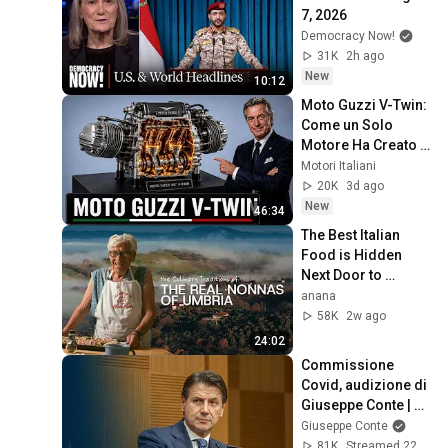
7, 2026
Democracy Now!
31K
2h ago
New
10:12
Moto Guzzi V-Twin: 
Come un Solo 
Motore Ha Creato 
una Leggenda 
Motori Italiani
Italiana
20K
3d ago
New
46:34
The Best Italian 
Food is Hidden 
Next Door to 
Tuscany (Umbria)
anana
58K
2w ago
24:02
Commissione 
Covid, audizione di 
Giuseppe Conte | 
6/08/2026
Giuseppe Conte
81K
Streamed 22h ago