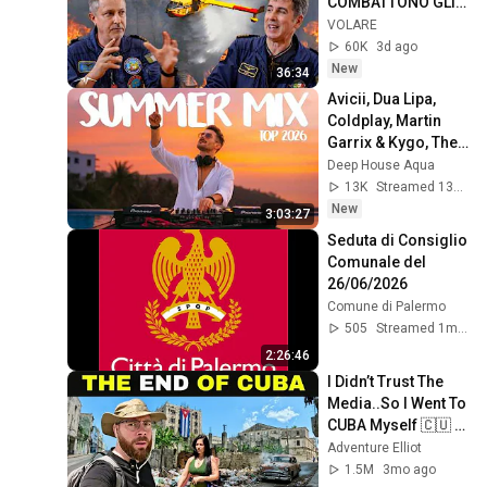
COMBATTONO GLI 
INCENDI!
VOLARE
60K
3d ago
New
36:34
Avicii, Dua Lipa, 
Coldplay, Martin 
Garrix & Kygo, The 
Chainsmokers 
Deep House Aqua
Style - SUMMER 
13K
Streamed 13h ago
DEEP HOUSE Mix
New
3:03:27
Seduta di Consiglio 
Comunale del 
26/06/2026
Comune di Palermo
505
Streamed 1mo ago
2:26:46
I Didn’t Trust The 
Media..So I Went To 
CUBA Myself 🇨🇺 
(SHOCKING) 
Adventure Elliot
1.5M
3mo ago