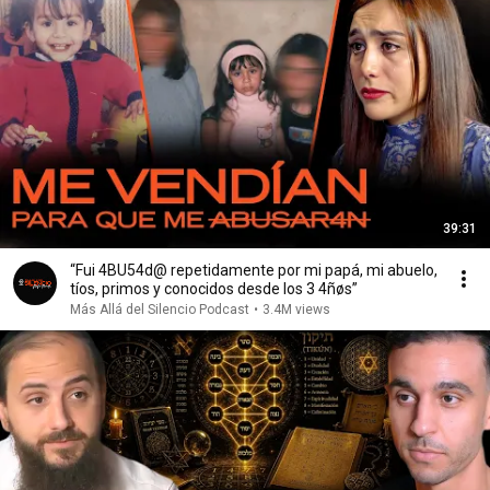
39:31
“Fui 4BU54d@ repetidamente por mi papá, mi abuelo,
tíos, primos y conocidos desde los 3 4ñøs”
Más Allá del Silencio Podcast
•
3.4M views