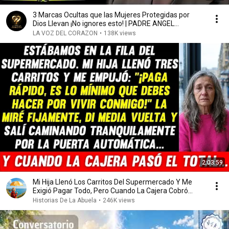
3 Marcas Ocultas que las Mujeres Protegidas por
Dios Llevan ¡No ignores esto! | PADRE ANGEL
ESPINOSA
LA VOZ DEL CORAZON
•
138K views
2:03:59
Mi Hija Llenó Los Carritos Del Supermercado Y Me
Exigió Pagar Todo, Pero Cuando La Cajera Cobró...
Historias De La Abuela
•
246K views