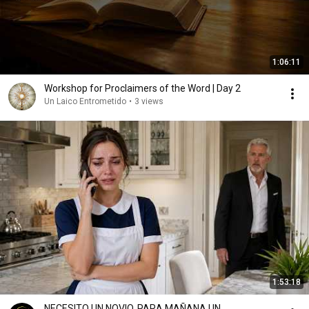
1:06:11
Workshop for Proclaimers of the Word | Day 2
Un Laico Entrometido
•
3 views
1:53:18
NECESITO UN NOVIO, PARA MAÑANA UN