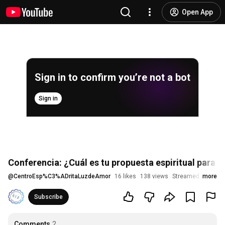
Open App
Sign in to confirm you’re not a bot
Sign in
Conferencia: ¿Cuál es tu propuesta espiritual para tu
@
CentroEsp%C3%ADritaLuzdeAmor
16 likes
138 views
Streamed 3 month
more
Subscribe
Comments
2