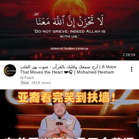
2:28:59
أرح سمعك وقلبك بالقرآن - صوت يهز القلب | A Voice
That Moves the Heart ❤️🎧 | Mohamed Hesham
Al-Fateh
New
281K views