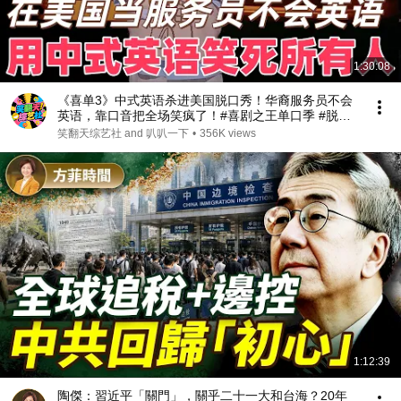
1:30:08
《喜单3》中式英语杀进美国脱口秀！华裔服务员不会
英语，靠口音把全场笑疯了！#喜剧之王单口季 #脱口
秀 #搞笑 #喜剧 #funny #综艺
笑翻天综艺社 and 叭叭一下
•
356K views
1:12:39
陶傑：習近平「關門」，關乎二十一大和台海？20年