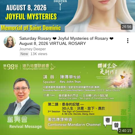
26:56
Saturday Rosary ❤️ Joyful Mysteries of Rosary ❤️
August 8, 2026 VIRTUAL ROSARY
Journey Deeper
New
13K views
2:40:15