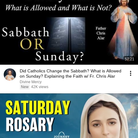
57:21
Did Catholics Change the Sabbath? What is Allowed
on Sunday? Explaining the Faith w/ Fr. Chris Alar
Divine Mercy
New
42K views