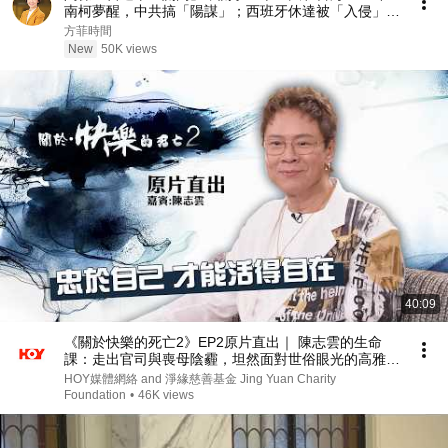
南柯夢醒，中共搞「陽謀」；西班牙休達被「入侵」，
歐洲移民問題無解？｜方菲播客
方菲時間
New
50K views
40:09
《關於快樂的死亡2》EP2原片直出｜ 陳志雲的生命
課：走出官司與喪母陰霾，坦然面對世俗眼光的高雅告
別 ｜ 嘉賓：陳志雲 ｜ HOY｜淨緣慈善基金
HOY媒體網絡 and 淨緣慈善基金 Jing Yuan Charity
Foundation
•
46K views