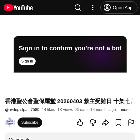
Open App
Sign in to confirm you’re not a bot
Sign in
香港聖公會聖保羅堂 20260403 救主受難日 十架七言黙
@
avdeptstpaul7580
14 likes
1K views
Streamed 4 months ago
more
Subscribe
Comments