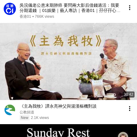
吳浣儀老公患末期肺癌 要問兩大影后借錢過活：我要
分期還錢 ｜01娛樂｜藝人專訪｜香港01｜孖仔孖心肝
｜人在邊緣｜黎明｜方剛｜周星馳｜
香港01
•
766K views
30:42
《主為我牧》譚永亮神父與湯漢樞機對談
公教頻道
New
2.1K views