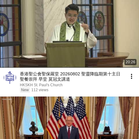
20:26
香港聖公會聖保羅堂 20260802 聖靈降臨期第十主日
聖餐崇拜 早堂 莫冠文講道
HKSKH St. Paul's Church
New
112 views