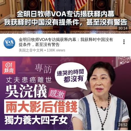
30:14
金明日牧师VOA专访揭获释内幕：我获释时中国没有
提条件，甚至没有警告
美国之音中文网
•
138K views
28:52