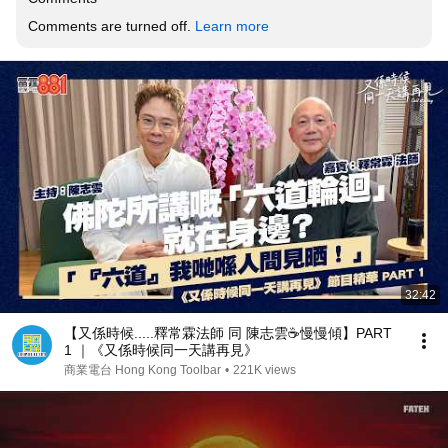
Comments are turned off. 
Learn more
32:42
【又係時候.....釋常霖法師 同 陳志雲☕慢慢傾】PART
1 ｜《又係時候同一天講再見》
商業電台 Hong Kong Toolbar
•
221K views