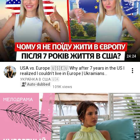
24:24
USA vs. Europe 🇺🇸🇪🇺 Why after 7 years in the US I
realized I couldn't live in Europe | Ukrainians...
УКРАЇНКА В США 🇺🇦
Auto-dubbed
109K views