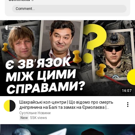
Comment...
16:07
Шахрайські кол-центри | Що відомо про смерть
дніпрянина на Балі та замах на Єрмолаєва |
Несеться
Суспільне Новини
New
55K views