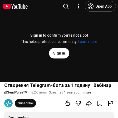
Open App
Sign in to confirm you’re not a bot
This helps protect our community.
Learn more
Sign in
Створення Telegram-бота за 1 годину | Вебінар
@
SendPulseTV
5.2K views
Streamed 1 year ago
more
Subscribe
Comments
6