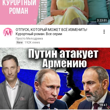
3:23:01
ОТПУСК, КОТОРЫЙ МОЖЕТ ВСЁ ИЗМЕНИТЬ!
Курортный роман. Все серии
Просто Мелодрама
New
192K views
19:47