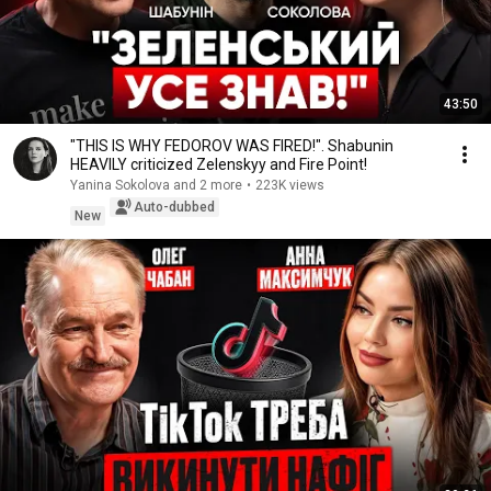
43:50
"THIS IS WHY FEDOROV WAS FIRED!". Shabunin
HEAVILY criticized Zelenskyy and Fire Point!
Yanina Sokolova and 2 more
•
223K views
Auto-dubbed
New