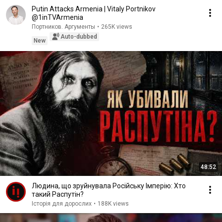
Putin Attacks Armenia | Vitaly Portnikov
@1inTVArmenia
Портников. Аргументы
•
265K views
Auto-dubbed
New
48:52
Людина, що зруйнувала Російську Імперію: Хто
такий Распутін?
Історія для дорослих
•
188K views