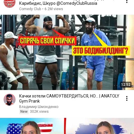
Карибидис, Шкуро @ComedyClubRussia
Comedy Club
•
6.2M views
12:52
Качки хотели САМОУТВЕРДИТЬСЯ, НО... | ANATOLY
Gym Prank
Владимир Шмонденко
New
302K views