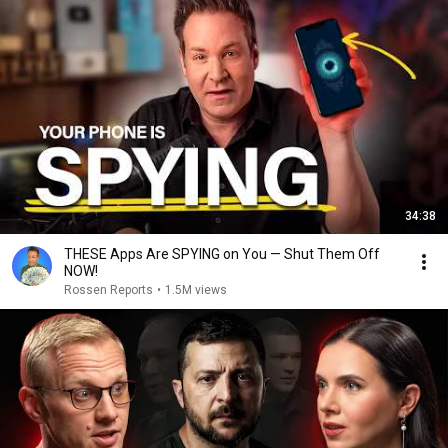
34:38
THESE Apps Are SPYING on You — Shut Them Off
NOW!
Rossen Reports
•
1.5M views