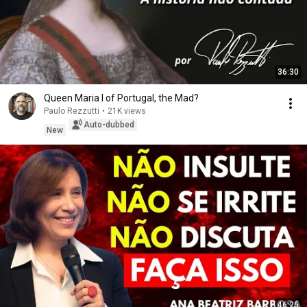
36:30
Queen Maria I of Portugal, the Mad?
Paulo Rezzutti
•
21K views
Auto-dubbed
New
46:25