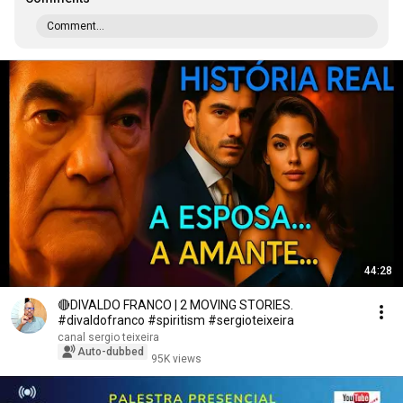
Comment...
44:28
🔴DIVALDO FRANCO | 2 MOVING STORIES.
#divaldofranco #spiritism #sergioteixeira
canal sergio teixeira
Auto-dubbed
95K views