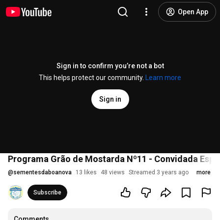
Open App
Sign in to confirm you’re not a bot
This helps protect our community.
Learn more
Sign in
Programa Grão de Mostarda Nº11 - Convidada Especi
@
sementesdaboanova
13 likes
48 views
Streamed 3 years ago
more
Subscribe
Comments