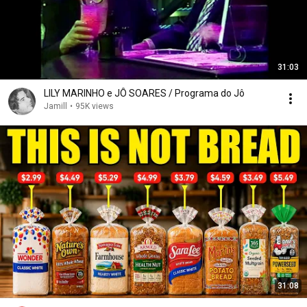
31:03
LILY MARINHO e JÔ SOARES / Programa do Jô
Jamill
•
95K views
31:08