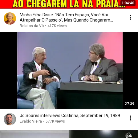
1:04:40
Minha Filha Disse: "Não Tem Espaço, Você Vai
Atrapalhar O Passeio", Mas Quando Chegaram...
Relatos da Vó
•
417K views
27:39
Jô Soares interviews Costinha, September 19, 1989
Evaldo Vieira
•
577K views