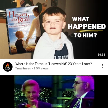
36:32
Where is the Famous “Heaven Kid” 23 Years Later?
TruWitness
•
1.5M views