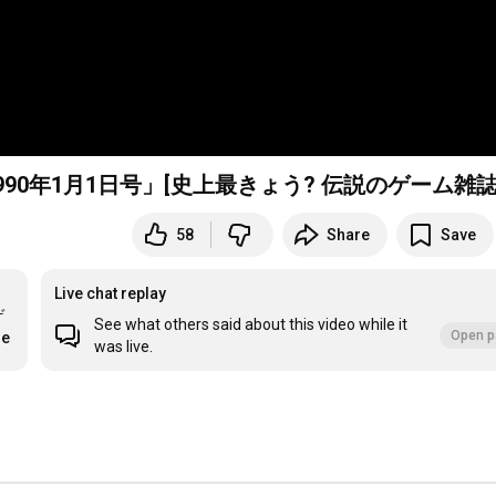
0年1月1日号」[史上最きょう? 伝説のゲーム雑誌
58
Share
Save
Live chat replay
ゲ
See what others said about this video while it
Open p
re
was live.