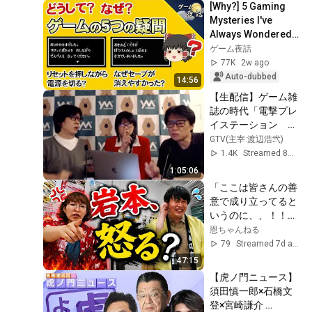
[Why?] 5 Gaming 
Mysteries I've 
Always Wondered 
About [Ep. 273 - 
ゲーム夜話
Game Yawa]
77K
2w ago
Auto-dubbed
14:56
【生配信】ゲーム雑
誌の時代「電撃プレ
イステーション　
1999年4月9日号」
GTV(主宰:渡辺浩弐)
[ゲーム雑誌の救世主
1.4K
Streamed 8mo ago
とは!?]
1:05:06
「ここは皆さんの善
意で成り立ってると
いうのに、、！！」
岩本、怒る、、？
恩ちゃんねる
79
Streamed 7d ago
47:15
【虎ノ門ニュース】
須田慎一郎×石橋文
登×宮崎謙介 