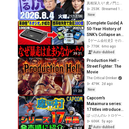
2026/8/4(火)
真相深入り! 虎ノ門ニュース
253K
Streamed 1d ago
New
1:12:56
[Complete Guide] A 
50-Year History of 
SNK's Collapse and 
Revival 1978-2026 
【ゲーム会社史】そのゲ
[Archival Edition]
770K
6mo ago
Auto-dubbed
39:31
Production Hell - 
Street Fighter: The 
Movie
The Critical Drinker
479K
2d ago
New
11:20
Capcom's 
Makaimura series: 
17 titles introduced 
in order of release
ばっけんのレトロゲームチャンネル
606K
5y ago
Auto-dubbed
29:58