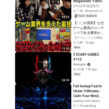
Magazines "Family 
Computer 
GTV(主宰:渡辺浩弐)
Magazine July 10, 
1.6K
Streamed 10mo ago
1992 Issue" [The 
Auto-dubbed
59:15
Hi...
【〇〇が原因】なぜ
ゲーム最高のコンテ
ンツである裏技が令
和の今なくなってし
【ゲームソフトの歴史】ゆっくり解説
まったのか!?【大技
6.8K
1d ago
林、広技苑、ワザッ
New
11:35
プ】
3 SCARY GAMES 
#112
Markiplier
674K
13h ago
New
58:39
Fall Asleep Fast In 
Under 5 Minutes - 
Calm Your Mind, 
Relieve Stress - 
Healing Calm Music
Remove Mental 
7.7K watching