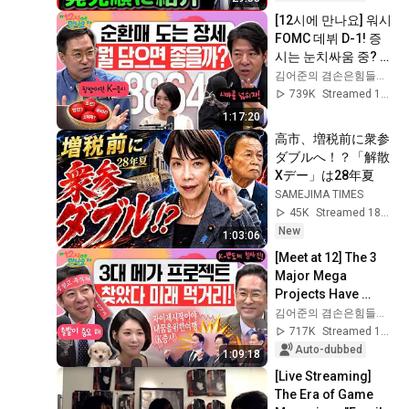
[12시에 만나요] 워시 
FOMC 데뷔 D-1! 증
시는 눈치싸움 중? 국
제 유가 하락에도 잔
김어준의 겸손은힘들다 뉴스공장
잔한 증시! 왜 그럴
739K
Streamed 1mo ago
까?ㅣ2026년 6월 17
1:17:20
일 수요일
高市、増税前に衆参
ダブルへ！？「解散
Xデー」は28年夏
SAMEJIMA TIMES
45K
Streamed 18h ago
New
1:03:06
[Meet at 12] The 3 
Major Mega 
Projects Have 
Arrived! What Does 
김어준의 겸손은힘들다 뉴스공장
the Blueprint for K-
717K
Streamed 1mo ago
Semiconductors...
Auto-dubbed
1:09:18
[Live Streaming] 
The Era of Game 