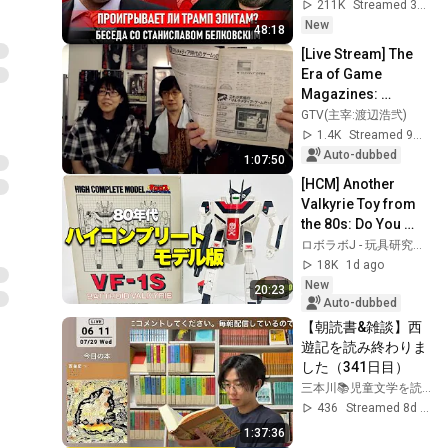
БЕЛКОВСКИМ 
211K
Streamed 3d ago
@BelkovskiyS
New
48:18
[Live Stream] The 
Era of Game 
Magazines: 
"Marukatsu Super 
GTV(主宰:渡辺浩弐)
Famicom - 
1.4K
Streamed 9mo ago
September 9, 1994 
Auto-dubbed
1:07:50
Issue" [Peo...
[HCM] Another 
Valkyrie Toy from 
the 80s: Do You 
Remember Love?
ロボラボJ - 玩具研究所&お絵描きch
18K
1d ago
New
20:23
Auto-dubbed
【朝読書&雑談】西
遊記を読み終わりま
した（341日目）
三本川📚児童文学を読む書店員
436
Streamed 8d ago
1:37:36