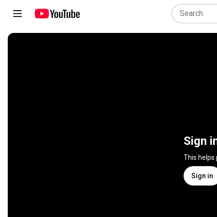
Sign i
This helps
Sign in