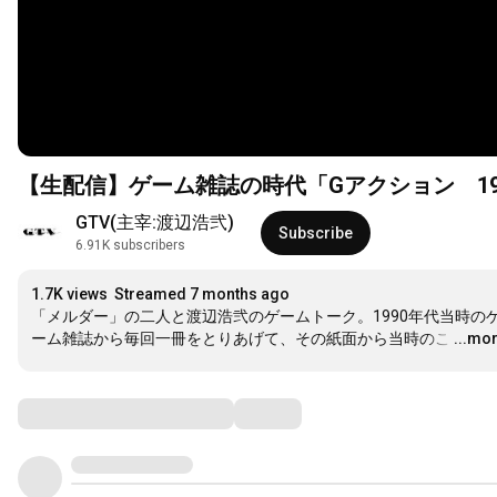
【生配信】ゲーム雑誌の時代「Gアクション 199
GTV(主宰:渡辺浩弐)
Subscribe
6.91K subscribers
1.7K views
Streamed 7 months ago
「メルダー」の二人と渡辺浩弐のゲームトーク。1990年代当時の
ーム雑誌から毎回一冊をとりあげて、その紙面から当時のこ
…
...mo
Comments