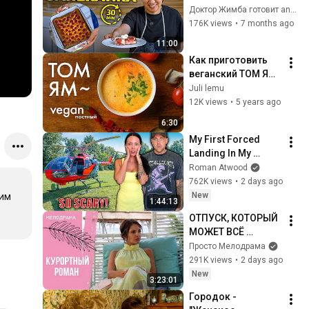
ЗАПЕКАНКИ ждали 
Доктор Жимба готовит and 2 more
все! || 
176K views
•
7 months ago
#докторжимбагот
11:00
овит
Как приготовить 
веганский ТОМ ЯМ 
/ постный Том Ям
Juli lemu
12K views
•
5 years ago
6:30
My First Forced 
Landing In My 
Helicopter. Very 
Roman Atwood
Scary Experience 
762K views
•
2 days ago
But Everyone Is 
New
им 
1:44:13
Safe! Needs FIxed!
ОТПУСК, КОТОРЫЙ 
МОЖЕТ ВСЁ 
ИЗМЕНИТЬ! 
Просто Мелодрама
Курортный роман. 
291K views
•
2 days ago
Все серии
New
3:23:01
Городок -