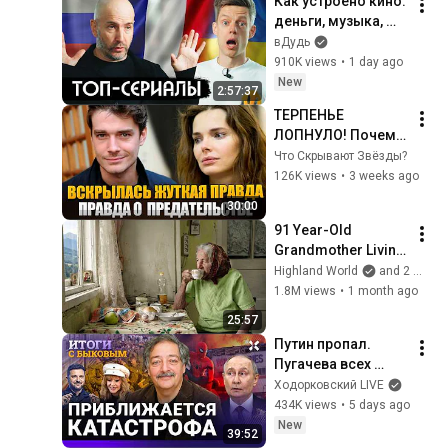
Как устроено кино: 
деньги, музыка, 
лицемерие, 
вДудь
Голливуд / вДудь
910K views
•
1 day ago
New
2:57:37
ТЕРПЕНЬЕ 
ЛОПНУЛО! Почему 
Максим Матвеев 
Что Скрывают Звёзды?
БРОСИЛ Боярскую 
126K views
•
3 weeks ago
и Сбежал из Семьи 
30:00
Обратно в Москву?
91 Year-Old 
Grandmother Living 
Alone In A Mountain 
Highland World
and 2 more
Village Forgotten By 
1.8M views
•
1 month ago
The World
25:57
Путин пропал. 
Пугачева всех 
уделала. Трамп 
Ходорковский LIVE
выбрал 
434K views
•
5 days ago
Зеленского. 
New
39:52
Мобилизация уже 