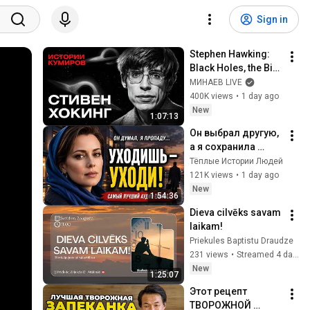
Sign in
Stephen Hawking: 
Black Holes, the Big 
Bang, and the End of 
МИНАЕВ LIVE
the Universe / Idol 
400K views
•
1 day ago
Stories / MINAEV
New
1:07:13
Он выбрал другую, 
а я сохранила 
гордость и 
Тёплые Истории Людей
отпустила его
121K views
•
1 day ago
New
1:54:36
Dieva cilvēks savam 
laikam!
Priekules Baptistu Draudze
231 views
•
Streamed 4 days ago
New
1:25:07
Этот рецепт 
ТВОРОЖНОЙ 