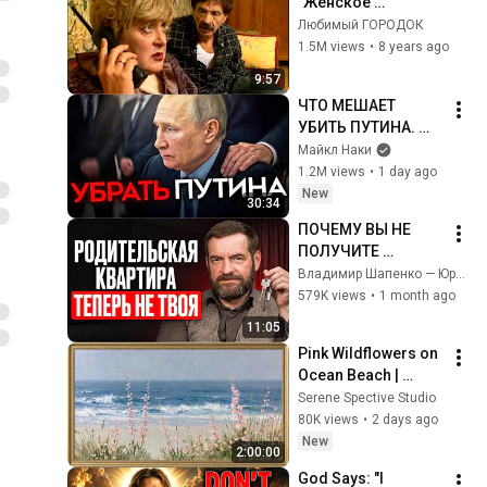
"Женское 
коварство"
Любимый ГОРОДОК
1.5M views
•
8 years ago
9:57
ЧТО МЕШАЕТ 
УБИТЬ ПУТИНА. 
Сценарии 
Майкл Наки
ликвидации 
1.2M views
•
1 day ago
диктатора
New
30:34
ПОЧЕМУ ВЫ НЕ 
ПОЛУЧИТЕ 
КВАРТИРУ 
Владимир Шапенко — Юрист для Бизнеса
РОДИТЕЛЕЙ? 
579K views
•
1 month ago
Новые правила 
11:05
наследства в 2026 
Pink Wildflowers on 
году
Ocean Beach | 
Vintage Coastal 
Serene Spective Studio
Seascape Oil 
80K views
•
2 days ago
Painting | 4K 
New
2:00:00
Ambient TV 
God Says: "I 
Screensaver