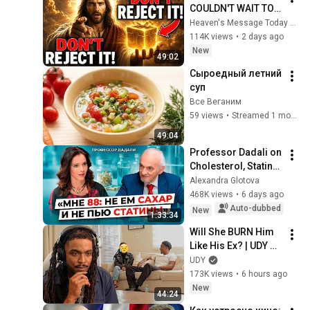
COULDN'T WAIT TO 
GIVE THIS TO YOU" | 
Heaven's Message Today and God’s Daily Blessings
God Message 
114K views
•
2 days ago
Today ~ Gods 
New
49:02
Message Now
Сыроедный летний 
суп
Все Веганим
59 views
•
Streamed 1 month ago
49:04
Professor Dadali on 
Cholesterol, Statins, 
Heart Health, 
Alexandra Glotova
Thyroid, 
468K views
•
6 days ago
Osteoporosis, 
Auto-dubbed
New
1:33:34
Vision, Memory, 
Will She BURN Him 
an...
Like His Ex? | UDY 
Loyalty Test
UDY
173K views
•
6 hours ago
New
44:24