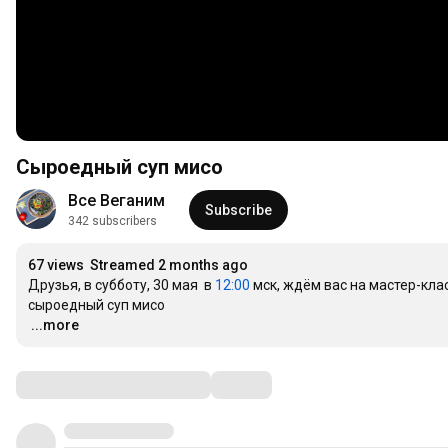
Сыроедный суп мисо
Все Веганим
Subscribe
342 subscribers
67 views
Streamed 2 months ago
Друзья, в субботу, 30 мая  в 
12:00
 мск, ждём вас на мастер-кла
…
...more
Comments