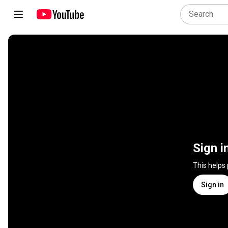
Sign i
This helps
Sign in