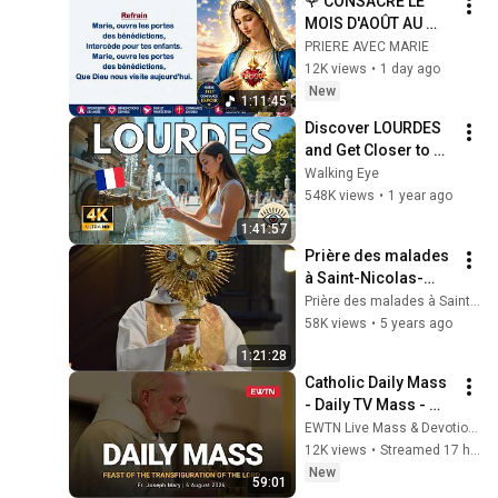
🌹 CONSACRE LE 
MOIS D'AOÛT AU 
CŒUR IMMACULÉ DE 
PRIERE AVEC MARIE
MARIE 🌹 CHANTS 
12K views
•
1 day ago
AVEC PAROLES
New
1:11:45
Discover LOURDES 
and Get Closer to 
the Miracle ✝️ 
Walking Eye
Complete 4K Tour
548K views
•
1 year ago
1:41:57
Prière des malades 
à Saint-Nicolas-
des-Champs CHEZ 
Prière des malades à Saint-Nicolas-des-Champs
VOUS - Guérison & 
58K views
•
5 years ago
Consolation [DIRECT 
1:21:28
01-10-2020]
Catholic Daily Mass 
- Daily TV Mass - 
August 6, 2026
EWTN Live Mass & Devotions
12K views
•
Streamed 17 hours ago
New
59:01