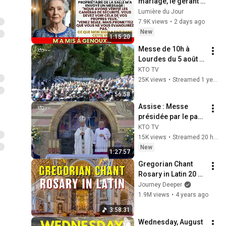
mariage, le gérant 
m'a dit : "Venez 
Lumière du Jour
seule voir les 
7.9K views
•
2 days ago
caméras, 
New
1:15:20
promettez..."
Messe de 10h à 
Lourdes du 5 août 
2025
KTO TV
25K views
•
Streamed 1 year ago
56:58
Assise : Messe 
présidée par le pape 
Léon XIV - 6 août 
KTO TV
2026
15K views
•
Streamed 20 hours ago
New
1:27:57
Gregorian Chant 
Rosary in Latin 20 
Mysteries with 
Journey Deeper
@JourneyDeeper 
1.9M views
•
4 years ago
and @JohnShaw
3:58:31
Wednesday, August 