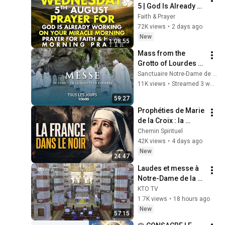
5 | God Is Already 
Working on Your 
Faith & Prayer
Miracle | Morning 
72K views
•
2 days ago
Prayer for Faith & 
New
1:08:55
Hope
Mass from the 
Grotto of Lourdes - 
07/14/2026
Sanctuaire Notre-Dame de Lourdes
11K views
•
Streamed 3 weeks ago
59:27
Prophéties de Marie 
de la Croix : la 
France sans 
Chemin Spirituel
électricité, Paris à 
42K views
•
4 days ago
fuir…
New
24:47
Laudes et messe à 
Notre-Dame de la 
Garde du 6 août 
KTO TV
2026
1.7K views
•
18 hours ago
New
57:15