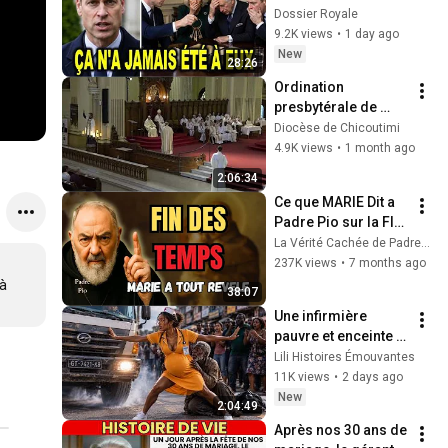
de Camilla avec une 
Dossier Royale
décision 
9.2K views
•
1 day ago
successorale 
New
28:26
choquante
Ordination 
presbytérale de 
Pascal Coudé
Diocèse de Chicoutimi
4.9K views
•
1 month ago
2:06:34
Ce que MARIE Dit a 
Padre Pio sur la FIN 
DES TEMPS - 
La Vérité Cachée de Padre Pio
Revelation Interdite
237K views
•
7 months ago
à 
38:07
Une infirmière 
pauvre et enceinte 
sauve un sans-abri, 
Lili Histoires Émouvantes
ignorant qu'il est le 
11K views
•
2 days ago
père d'un 
New
2:04:49
milliardaire.
Après nos 30 ans de 