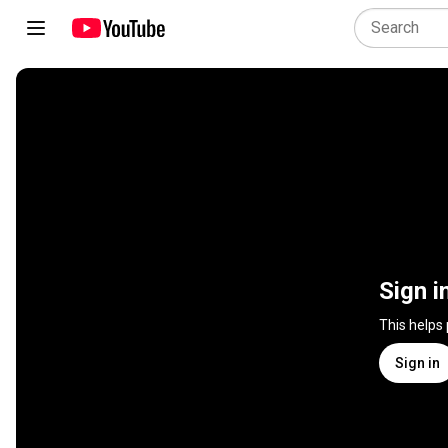
Sign i
This helps
Sign in