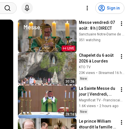
Sign in
Messe vendredi 07 
août : 8 h | DIRECT
Sanctuaire Notre-Dame de Montligeon
351 watching
LIVE
Chapelet du 6 août 
2026 à Lourdes
KTO TV
23K views
•
Streamed 16 hours ago
New
30:26
La Sainte Messe du 
jour | Vendredi, 
18ème Semaine du 
Magnificat TV - Franciscains de Marie
Temps O. | 07-08-
1.6K views
•
2 hours ago
2026 | P. Donaciano 
New
28:16
A.  FM
Le prince William 
étourdit la famille 