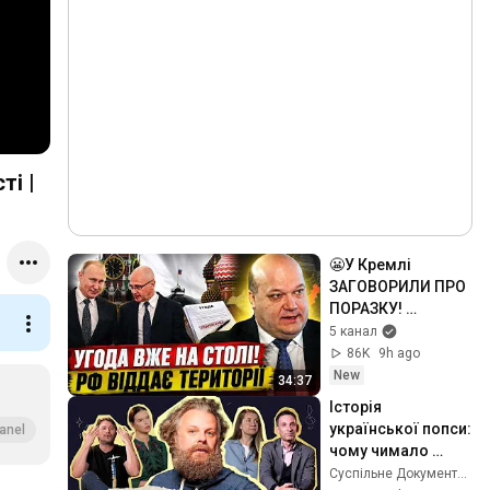
😬У Кремлі 
ЗАГОВОРИЛИ ПРО 
ПОРАЗКУ! 
⚡️ЧАЛИЙ: Клан 
5 канал
Кірієнко 
86K
9h ago
ДОМОВИВСЯ ПРО 
New
34:37
КІНЕЦЬ ВІЙНИ. Є 
Історія 
один НЮАНС
української попси: 
anel
чому чимало 
артистів обирали 
Суспільне Документалістика