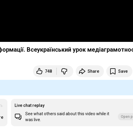
748
Share
Save
ть
Live chat replay
See what others said about this video while it
Open p
re
was live.