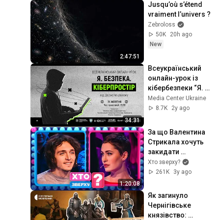
Jusqu’où s’étend 
vraiment l’univers ?
Zebroloss
50K
20h ago
New
2:47:51
Всеукраїнський 
онлайн-урок із 
кібербезпеки “Я. 
Безпека. 
Media Center Ukraine
Кіберпростір”
8.7K
2y ago
34:31
За що Валентина 
Стрикала хочуть 
закидати 
підборами? – Хто 
Хто зверху?
зверху
261K
3y ago
1:20:08
Як загинуло 
Чернігівське 
князівство: 