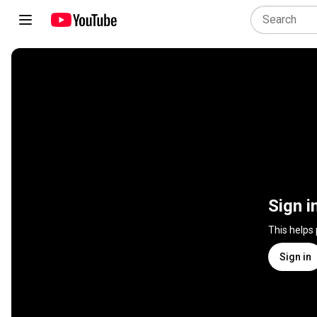
Sign i
This helps
Sign in