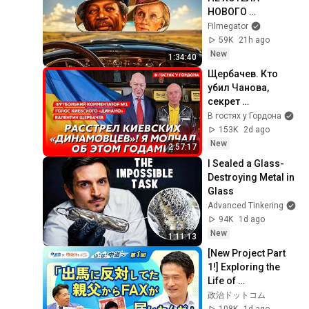
НОВОГО 
ВОДИТЕЛЯ, НО 
Filmegator
ИМЕННО ОН 
59K
21h ago
ИЗМЕНИЛ ЕЕ 
New
1:34:40
ЖИЗНЬ! ШОФЕР 
Щербачев. Кто 
МИСС ДЭЙЗИ
убил Чанова, 
секрет 
Кашпировского, 
В гостях у Гордона
мат деда Панаса, 
153K
2d ago
вербовка КГБ, 
New
2:57:17
повешенный 
I Sealed a Glass-
редактор
Destroying Metal in 
Glass
Advanced Tinkering
94K
1d ago
New
1:11:13
[New Project Part 
1!] Exploring the 
Life of 
Representative 
政治ドットコム
Junya Ogawa: 
108K
1d ago