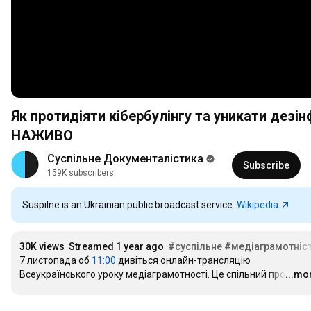
Як протидіяти кібербулінгу та уникати дезінформації. Всеукраїнський урок медіаграмотності |
НАЖИВО
Суспільне Документалістика
Subscribe
159K subscribers
Suspilne is an Ukrainian public broadcast service.
Wikipedia
30K views
Streamed 1 year ago
#суспільне
#медіаграмотніс
7 листопада об 
11:00
 дивіться онлайн-трансляцію 
Всеукраїнського уроку медіаграмотності. Це спільний проє
...mo
…