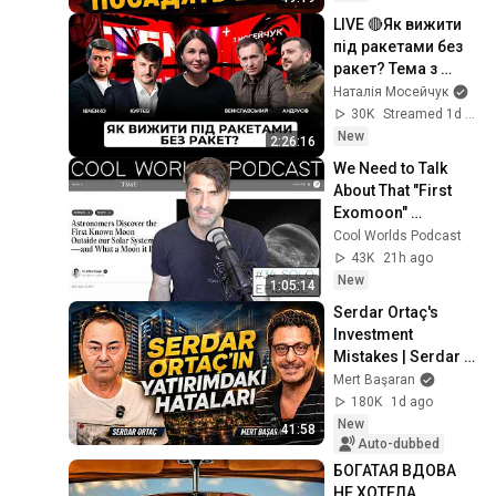
чому ЗЕЛЕНСЬКИЙ 
LIVE 🔴Як вижити 
РОЗІГНАВ ВСІХ
під ракетами без 
ракет? Тема з 
Мосейчук. 137 
Наталія Мосейчук
випуск
30K
Streamed 1d ago
New
2:26:16
We Need to Talk 
About That "First 
Exomoon" 
Discovery
Cool Worlds Podcast
43K
21h ago
New
1:05:14
Serdar Ortaç's 
Investment 
Mistakes | Serdar 
Ortaç & Mert 
Mert Başaran
Başaran
180K
1d ago
New
41:58
Auto-dubbed
БОГАТАЯ ВДОВА 
НЕ ХОТЕЛА 