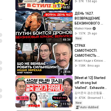
пісні російською? 
37K
13d ago
| Русифікація в 
56:51
стилі поп
ДЕНЬ 1627. 
ВОЗВРАЩЕНИЕ 
БЕНЗИНОВОГО 
КРИЗИСА/ ПУТИН 
Майкл Наки
БОИТСЯ ДРОНОВ/ 
157K
2h ago
РОССИЯН 
New
46:34
ЗАКОЛЕБАЛА 
СТРАХ 
ВОЙНА/ ГОРЯТ 
САМОТНОСТІ. 
НПЗ
САМОТНІСТЬ 
УДВОХ. 
Жовті Кеди з Юлією Бориско
ПСЕВДОЛЮБОВ | 
158K
8mo ago
Олег ЧАБАН
1:28:46
[Meet at 12] Started 
off strong but 
'stalled'.. Exhausted 
by the extreme 
김어준의 겸손은힘들다 뉴스공장
market difficulty, 
470K
Streamed 1d ago
retai...
New
1:11:52
Auto-dubbed