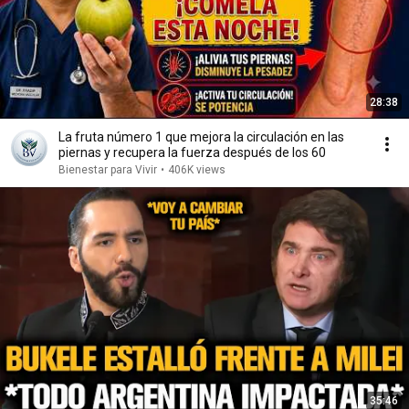
28:38
La fruta número 1 que mejora la circulación en las
piernas y recupera la fuerza después de los 60
Bienestar para Vivir
•
406K views
35:46