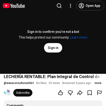
Open App
Sign in to confirm you’re not a bot
This helps protect our community.
Learn more
Sign in
LECHERÍA RENTABLE: Plan Integral de Control de Co
@
waraconsultoria3661
No likes
33 views
Streamed 4 years ago
more
Subscribe
Comments