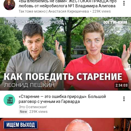
«Вы влюбились не сами»: ЖЕСТОКАЯ ПРАВДА про
любовь от нейробиолога №1 Владимира Алипова
Так тоже можно | Анастасия Кирюшичева
•
229K views
2:34:03
«Старение — это ошибка природы». Большой
разговор с ученым из Гарварда
Это Осетинская!
New
239K views