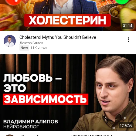
31:14
Cholesterol Myths You Shouldn't Believe
Доктор Вялов
New
11K views
1:16:56