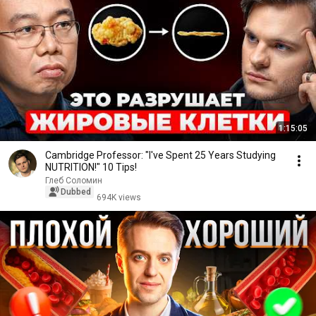
1:15:05
Cambridge Professor: "I've Spent 25 Years Studying
NUTRITION!" 10 Tips!
Глеб Соломин
Dubbed
694K views