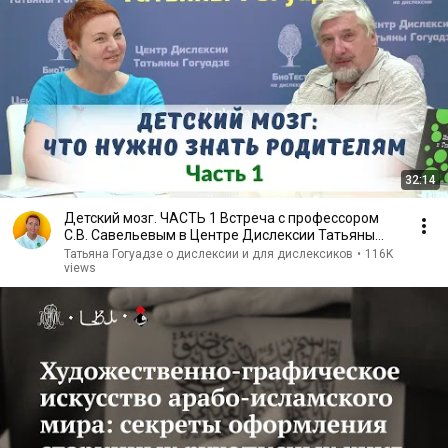
32:14
Детский мозг. ЧАСТЬ 1 Встреча с профессором
С.В. Савельевым в Центре Дислексии Татьяны
Гогуадзе
Татьяна Гогуадзе о дислексии и для дислексиков
•
116K
views