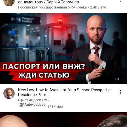
орнаментов» / Сергей Сорочьев
Российская государственная библиотека
•
2.4K views
10:09
New Law: How to Avoid Jail for a Second Passport or
Residence Permit
Юрист Андрей Лухин
Auto-dubbed
181K views