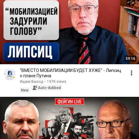
59:16
"ВМЕСТО МОБИЛИЗАЦИИ БУДЕТ ХУЖЕ" - Липсиц
о плане Путина
Ищем Выход
•
197K views
Auto-dubbed
New